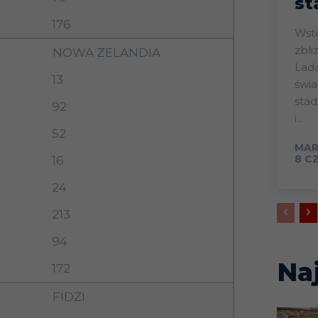
st
176
Wstęp Start mistrz
zbli
NOWA ZELANDIA
Lada
13
świa
sta
92
i...
52
MAR
8 C
16
24
213
94
Na
172
FIDŻI