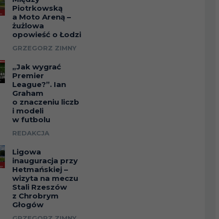
Piotrkowską
a Moto Areną –
żużlowa
opowieść o Łodzi
GRZEGORZ ZIMNY
„Jak wygrać
Premier
League?”. Ian
Graham
o znaczeniu liczb
i modeli
w futbolu
REDAKCJA
Ligowa
inauguracja przy
Hetmańskiej –
wizyta na meczu
Stali Rzeszów
z Chrobrym
Głogów
GRZEGORZ ZIMNY