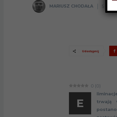
MARIUSZ CHODAŁA
5 KWIE
Udostępnij
0
(
0
)
liminac
E
trwają
postan