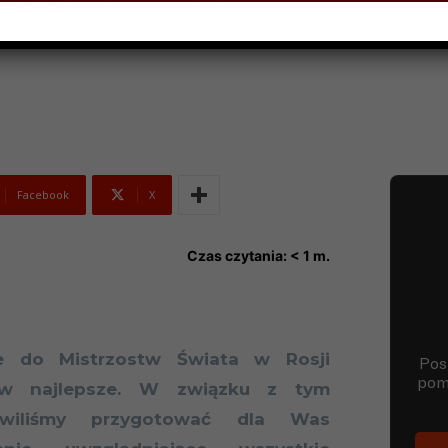
TNIA 2017
Facebook
X
Czas czytania:
< 1
m.
je do Mistrzostw Świata w Rosji
 w najlepsze. W związku z tym
owiliśmy przygotować dla Was