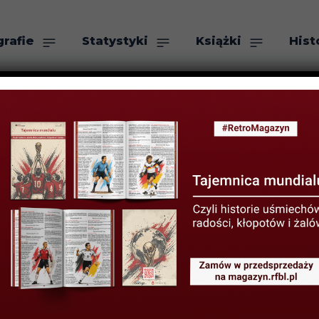
grafie
Statystyki
Książki
Hist
as
Szukaj
TYSTYKI PUCHAROWE
STATYSTYKI REPREZEN
ech czasów elim
eania i Ameryka