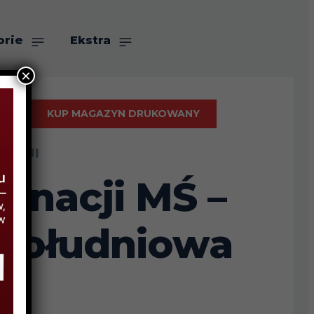
orie
Ekstra
×
KUP MAGAZYN DRUKOWANY
TACJI
inacji MŚ –
 Południowa