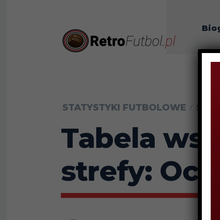
Bio
O n
STATYSTYKI FUTBOLOWE
STA
Tabela wsz
strefy: Oc