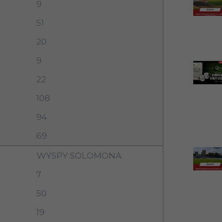
9
51
20
9
22
108
94
69
WYSPY SOLOMONA
7
50
19