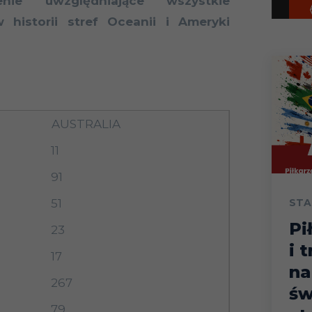
ienie uwzględniające wszystkie
 historii stref Oceanii i Ameryki
AUSTRALIA
11
91
STA
51
Pi
23
i 
17
na
267
św
79