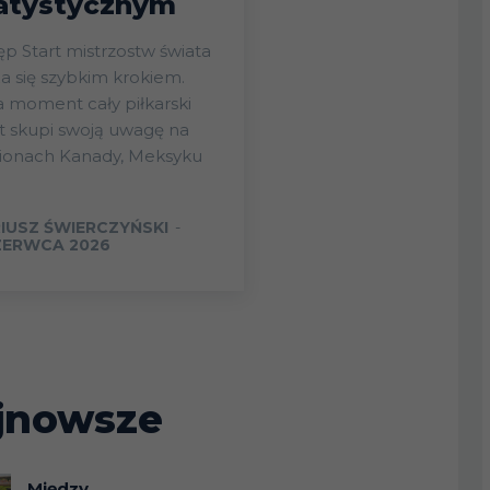
atystycznym
ostw świata
ża się szybkim krokiem.
 moment cały piłkarski
t skupi swoją uwagę na
dionach Kanady, Meksyku
IUSZ ŚWIERCZYŃSKI
-
ZERWCA 2026
jnowsze
Między