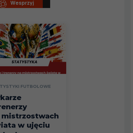
TYSTYKI FUTBOLOWE
łkarze
trenerzy
 mistrzostwach
iata w ujęciu