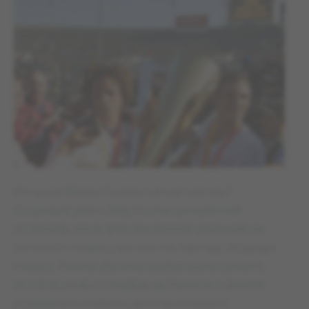
Kto poza Wielką Dwójką odnosił sukcesy?
Oczywiście jeden Złoty Puchar powędrował
do Kanady, ale ta tylko dwukrotnie plasowała się
na trzecim miejscu, ani razu nie zajmując drugiego
miejsca. Pewnie dla wielu będzie zaskoczeniem,
że tuż za podium znajduje się Panama z dwoma
przegranymi finałami i dwoma medalami