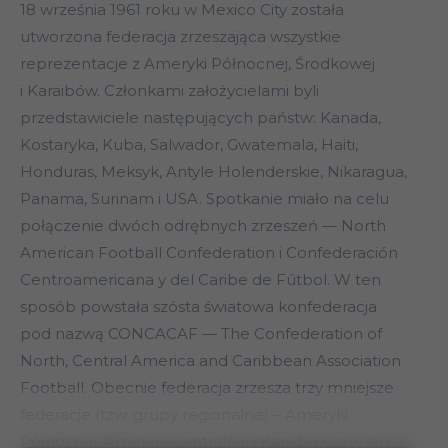
18 września 1961 roku w Mexico City została
utworzona federacja zrzeszająca wszystkie
reprezentacje z Ameryki Północnej, Środkowej
i Karaibów. Członkami założycielami byli
przedstawiciele następujących państw: Kanada,
Kostaryka, Kuba, Salwador, Gwatemala, Haiti,
Honduras, Meksyk, Antyle Holenderskie, Nikaragua,
Panama, Surinam i USA. Spotkanie miało na celu
połączenie dwóch odrębnych zrzeszeń — North
American Football Confederation i Confederación
Centroamericana y del Caribe de Fútbol. W ten
sposób powstała szósta światowa konfederacja
pod nazwą CONCACAF — The Confederation of
North, Central America and Caribbean Association
Football. Obecnie federacja zrzesza trzy mniejsze
federacje (tzw. grupy regionalne) – Ameryki
Północnej, Ameryki Centralnej i Karaibów, a w ich