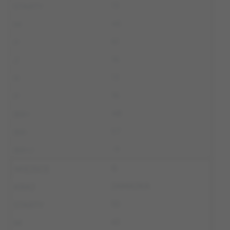
13
45
61
16
13
16
48
57
-9
6
JAMAJKA
10
41