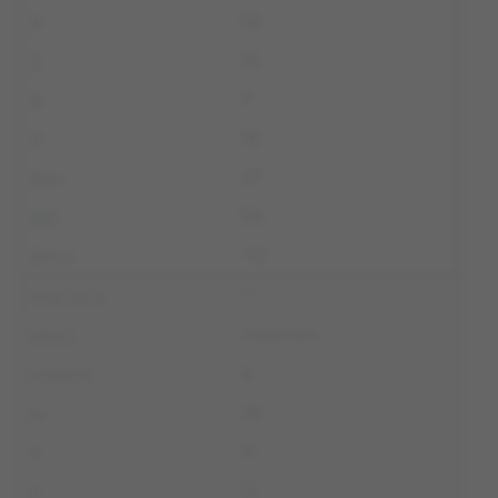
55
16
7
18
47
59
-12
7
PANAMA
8
38
51
12