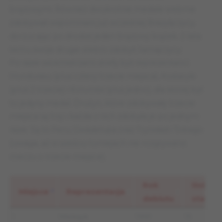
brązowymi. Również dwukrotnie medale srebrne
zdobywali wspomniani już wcześniej Brazylijczycy,
dorzucając po drodze jeden brązowy krążek. 2 lata
temu swoje drugie srebro zdobyli Jamajczycy.
Po razie wicemistrzami strefy byli reprezentanci
Hondurasu (plus cztery trzecie miejsca), Kostaryki
(plus 2 trzecie) i Kolumbii (plus jedno), dla której był
to jedyny medal. Drużyn, które zdobywały trzecie
miejsca są trzy i każda z nich zdobyła je po jednym
razie. Są to Peru, Gwadelupa oraz Trynidad i Tobago
(uwaga, aż w sześciu turniejach nie rozgrywano
meczu o trzecie miejsce).
Rok
Ilość
Miejsce
Reprezentacja
debiutu
startó
Miejsce
Reprezentacja
Rok
Ilość
1.
Meksyk
1991
15