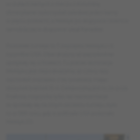
w rzutach karnych z meczu z Kolumbią
(Amerykanie wykorzystali zaledwie jeden karny
w pięciu próbach), a Meksyk po dogrywce i bramce
samobójczej w dogrywce uległ Kanadzie.
Pozostałe turnieje to 7 zwycięstw Meksyku i 6
tryumfów USA. Obie drużyny aż pięciokrotnie
spotykały się w finałach. Tu jednak dominacja
Meksyku jest niepodważalna, aż cztery razy
wychodzili zwycięsko z tej rywalizacji, mając
stosunek bramek 15-4. Ciekawostką jest to, że poza
finałową rozgrywką tylko raz reprezentacje
te spotkały się na innym szczeblu turnieju, było
to w 1991 roku, gdy w półfinale USA pokonało
Meksyk 2:0.