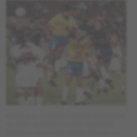
Kolejną grupę uczestników stanowią reprezentacje
specjalnie zaproszone na puchar – trzykrotnie
zapraszano reprezentacje Brazylii i Kolumbii, dwa