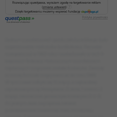
Rozwiązując questpassa, wyrażam zgodę na targetowanie reklam
(
zmiana ustawień
)
Dzięki targetowaniu możemy wspierać fundację
Polityka prywatności
Jednym z postanowień zjazdu założycielskiego było
organizowanie mistrzostw konfederacji. Pierwsze
rozegrano już w 1963 roku i wystartowało w nich 9
krajowych federacji. Historycznym triumfatorem
najstarszych rozgrywek została Kostaryka. Zawody
w różnej formule rozgrywano aż do roku 1989.
W tym czasie odbyło się 10 edycji, a najbardziej
utytułowanymi są Meksykanie (3 złota, 1 srebro i 2
brązy), nieznacznie gorsza była Kostaryka (3-0-3).
Po jednym razie zwycięstwa odnieśli
przedstawiciele Gwatemali, Haiti, Hondurasu