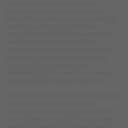
razy Korei Południowej oraz po razie Peru,
Ekwadoru i Republiki Południowej Afryki. Poza
Brazylią i Kolumbią, które stawały odpowiednio trzy
i dwa razy na podium, pozostałe federacje
nie osiągnęły sukcesów. Od 2007 roku zaprzestano
zapraszać drużyn spoza CONCACAF. Było
to spowodowane niską atrakcyjnością pucharów
dla tych drużyn. Brazylia często przysyłała swoje
rezerwy, a w 1996 na turniej skierowała
reprezentację U-23. Takie podejście spotykało się
z protestami słabszych federacji CONCACAF.
Wśród zmian, które następowały przez lata istnienia
pucharu, należy wymienić również liczbę
uczestników. Te zmiany nie były tak dynamicznie
ja np. w Europie, a od roku 2000 liczba ta jest stała
i wynosi 12. Dwa pierwsze turnieje były obsadzone