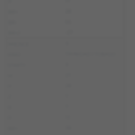
17
28
55
-27
9
TRYNIDAD I TOBAGO
9
27
28
7
7
13
38