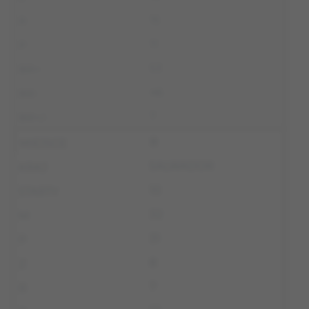
15
11
53
46
7
8
SALWADOR
10
32
31
8
7