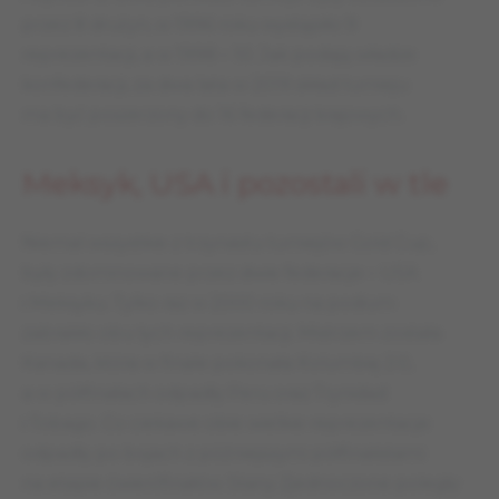
przez 8 drużyn, w 1996 roku wystąpiło 9
reprezentacji, a w 1998 – 10. Jak podają władze
konfederacji, za dwa lata w 2019 skład turnieju
ma być poszerzony do 16 federacji krajowych.
Meksyk, USA i pozostali w tle
Niemal wszystkie z trzynastu turniejów Gold Cup,
były zdominowane przez dwie federacje – USA
i Meksyku. Tylko raz w 2000 roku na podium
zabrakło obu tych reprezentacji. Mistrzem została
Kanada, która w finale pokonała Kolumbię 2:0,
a w półfinałach odpadły Peru oraz Trynidad
i Tobago. Co ciekawe obie wielkie reprezentacje
odpadły po bojach z późniejszymi półfinalistami
na etapie ćwierćfinałów. Stany Zjednoczone poległy