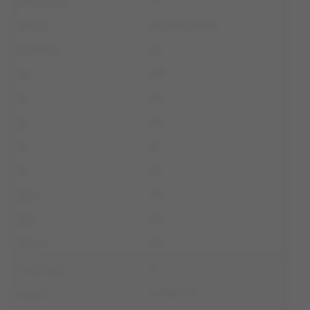
4
HONDURAS
13
48
65
19
8
21
70
60
10
5
KANADA