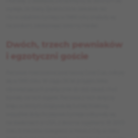
i Kanady. Z dzisiejszej perspektywy aż dziwnym się
wydaje, że Stany Zjednoczone zaledwie raz
i to w ostatnim turnieju w 1989 roku znalazły się
na podium, zdobywając srebrny medal.
Dwóch, trzech pewniaków
i egzotyczni goście
Pierwsze mistrzostwa pod nazwą Gold Cup, odbyły
się w 1991 roku. W ciągu 26 lat przyjęto kilka
obowiązujących praktycznie do dziś zasad, choć
bywały od nich wyjątki. Pierwsza z nich dotyczy
kraju, w którym rozgrywa się turniej finałowy,
wszystkie dotychczasowe turnieje odbywały się
na stadionach w USA, z dwoma wyjątkami. W 2003
roku 6 meczów rozegrano w Mexico City, w roku