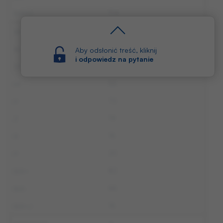
114
3
KOSTARYKA
Aby odsłonić treść, kliknij
i odpowiedz na pytanie
13
55
73
19
16
20
82
66
16