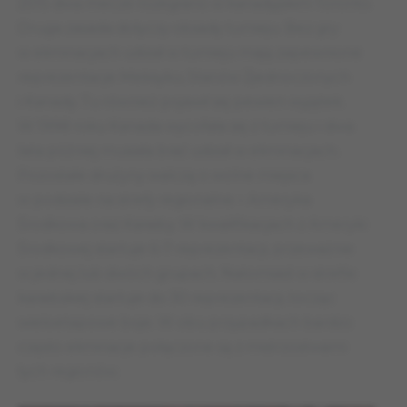
2015 dwa mecze rozegrano w kanadyjskim Toronto.
Druga zasada dotyczy obsady turnieju. Bez gry
w eliminacjach udział w turnieju mają zapewnione
reprezentacje Meksyku, Stanów Zjednoczonych
i Kanady. Tu również pojawił się pewien wyjątek.
W 1998 roku Kanada wycofała się z turnieju i dwa
lata później musiała brać udział w eliminacjach.
Pozostałe drużyny walczą o wolne miejsca
w podziale na strefy regionalne – Ameryka
Środkowa oraz Karaiby. W kwalifikacjach z Ameryki
Środkowej startuje 6-7 reprezentacji, przeważnie
w jednej lub dwóch grupach. Natomiast w strefie
karaibskiej startuje do 30 reprezentacji, tocząc
wieloetapowe boje. W obu przypadkach bardzo
często eliminacje połączone są z mistrzostwami
tych regionów.