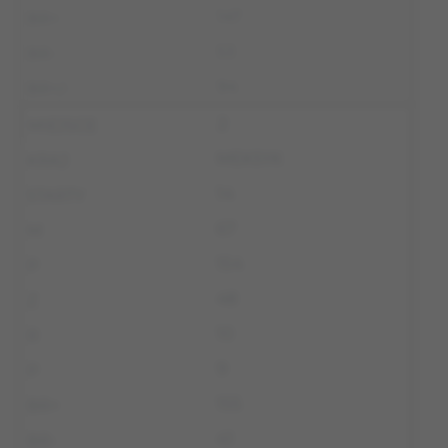
147
53
94
2
MEKSYK
14
67
154
48
10
9
155
41