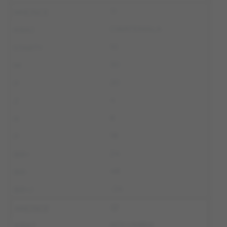
11
GWATEMALA
10
30
20
4
8
18
24
48
-24
12
KOLUMBIA