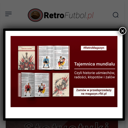
×
STATYSTYKI FUTBOLOWE
STATYSTYKI PUCHAROWE
STATYSTYKI REPREZENTACJI
Gold Cup – statystycznie