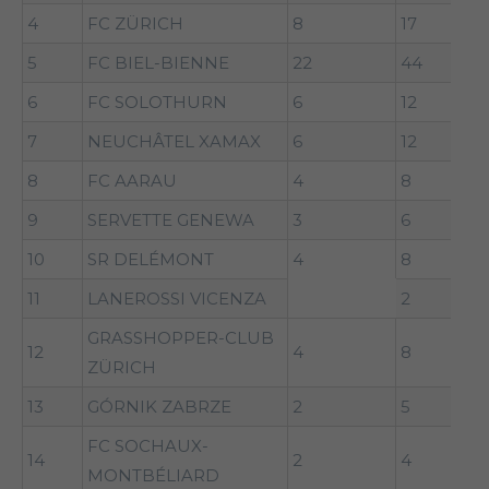
4
FC ZÜRICH
8
17
5
FC BIEL-BIENNE
22
44
6
FC SOLOTHURN
6
12
7
NEUCHÂTEL XAMAX
6
12
8
FC AARAU
4
8
9
SERVETTE GENEWA
3
6
10
SR DELÉMONT
4
8
11
LANEROSSI VICENZA
2
GRASSHOPPER-CLUB
12
4
8
ZÜRICH
13
GÓRNIK ZABRZE
2
5
FC SOCHAUX-
14
2
4
MONTBÉLIARD