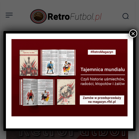
×
STATYSTYKI FUTBOLOWE
STATYSTYKI KLUBOWE
STATYSTYKI PUCHAROWE
Tabela wszech czasów
Uhrencup 1962-2017