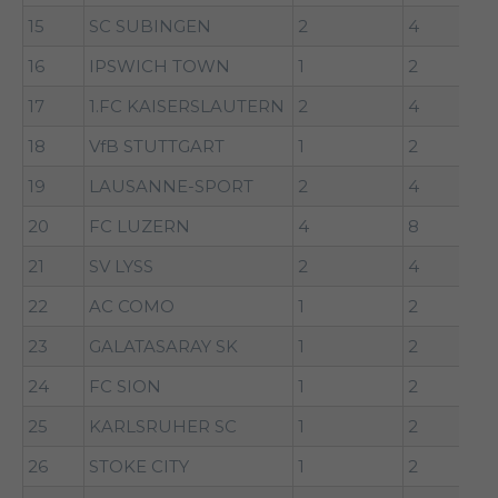
15
SC SUBINGEN
2
4
16
IPSWICH TOWN
1
2
17
1.FC KAISERSLAUTERN
2
4
18
VfB STUTTGART
1
2
19
LAUSANNE-SPORT
2
4
20
FC LUZERN
4
8
21
SV LYSS
2
4
22
AC COMO
1
2
23
GALATASARAY SK
1
2
24
FC SION
1
2
25
KARLSRUHER SC
1
2
26
STOKE CITY
1
2