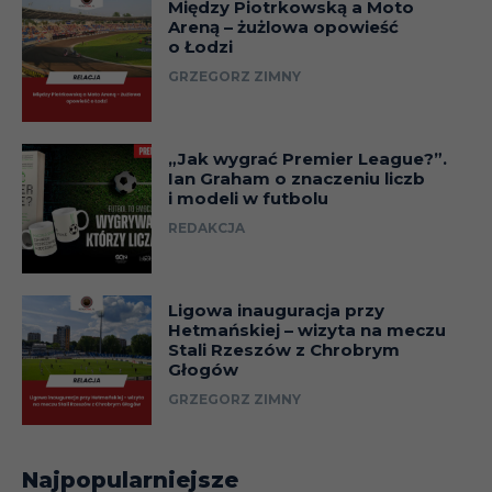
Między Piotrkowską a Moto
Areną – żużlowa opowieść
o Łodzi
GRZEGORZ ZIMNY
„Jak wygrać Premier League?”.
Ian Graham o znaczeniu liczb
i modeli w futbolu
REDAKCJA
Ligowa inauguracja przy
Hetmańskiej – wizyta na meczu
Stali Rzeszów z Chrobrym
Głogów
GRZEGORZ ZIMNY
Najpopularniejsze