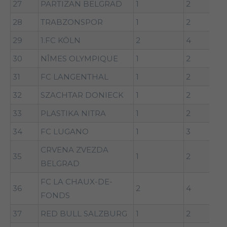
27
PARTIZAN BELGRAD
1
2
28
TRABZONSPOR
1
2
29
1.FC KÖLN
2
4
30
NÎMES OLYMPIQUE
1
2
31
FC LANGENTHAL
1
2
32
SZACHTAR DONIECK
1
2
33
PLASTIKA NITRA
1
2
34
FC LUGANO
1
3
CRVENA ZVEZDA
35
1
2
BELGRAD
FC LA CHAUX-DE-
36
2
4
FONDS
37
RED BULL SALZBURG
1
2