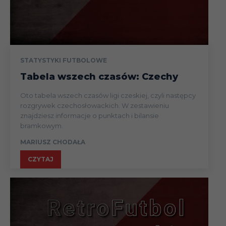
STATYSTYKI FUTBOLOWE
Tabela wszech czasów: Czechy
Oto tabela wszech czasów ligi czeskiej, czyli następcy
rozgrywek czechosłowackich. W zestawieniu
znajdziesz informacje o punktach i bilansie
bramkowym.
MARIUSZ CHODAŁA
CZYTAJ