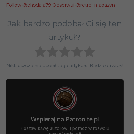
Follow @chodala79
Obserwuj @retro_magazyn
Jak bardzo podobał Ci się ten
artykuł?
Nikt jeszcze nie ocenił tego artykułu. Bądź pierwszy!