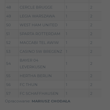
48
CERCLE BRUGGE
1
2
49
LEGIA WARSZAWA
1
2
50
WEST HAM UNITED
1
2
51
SPARTA ROTTERDAM
1
2
52
MACCABI TEL AWIW
1
2
53
CASINO SW BREGENZ
1
2
BAYER 04
54
1
2
LEVERKUSEN
55
HERTHA BERLIN
1
2
56
FC THUN
1
2
57
FC SCHAFFHAUSEN
1
2
Opracowanie:
MARIUSZ CHODAŁA