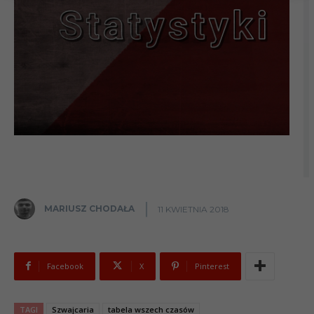
MARIUSZ CHODAŁA
11 KWIETNIA 2018
Facebook
X
Pinterest
TAGI
Szwajcaria
tabela wszech czasów