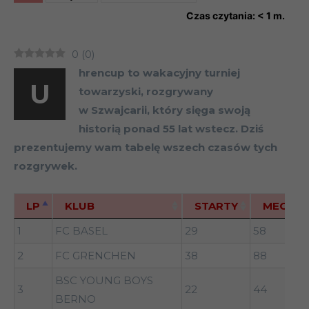
Czas czytania:
< 1
m.
0
(
0
)
hrencup to wakacyjny turniej
U
towarzyski, rozgrywany
w Szwajcarii, który sięga swoją
historią ponad 55 lat wstecz. Dziś
prezentujemy wam tabelę wszech czasów tych
rozgrywek.
LP
KLUB
STARTY
MECZE
LP
KLUB
STARTY
MECZE
1
FC BASEL
29
58
2
FC GRENCHEN
38
88
BSC YOUNG BOYS
3
22
44
BERNO