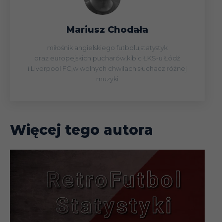
Mariusz Chodała
miłośnik angielskiego futbolu,statystyk
oraz europejskich pucharów,kibic ŁKS-u Łódź
i Liverpool FC,w wolnych chwilach słuchacz różnej
muzyki
Więcej tego autora