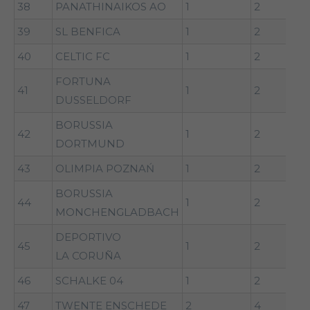
38
PANATHINAIKOS AO
1
2
39
SL BENFICA
1
2
40
CELTIC FC
1
2
FORTUNA
41
1
2
DUSSELDORF
BORUSSIA
42
1
2
DORTMUND
43
OLIMPIA POZNAŃ
1
2
BORUSSIA
44
1
2
MONCHENGLADBACH
DEPORTIVO
45
1
2
LA CORUÑA
46
SCHALKE 04
1
2
47
TWENTE ENSCHEDE
2
4