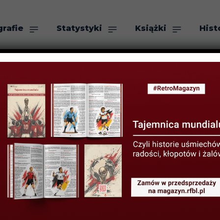
grafie
Statystyki
Książki
Hist
as
Szukaj