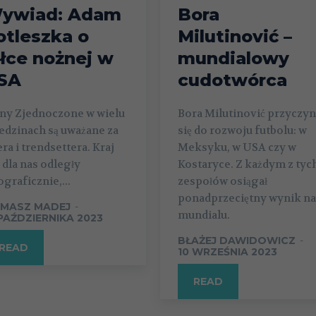
ywiad: Adam
Bora
otleszka o
Milutinović –
iłce nożnej w
mundialowy
SA
cudotwórca
any Zjednoczone w wielu
Bora Milutinović przyczyn
edzinach są uważane za
się do rozwoju futbolu: w
era i trendsettera. Kraj
Meksyku, w USA czy w
 dla nas odległy
Kostaryce. Z każdym z tyc
graficznie,...
zespołów osiągał
ponadprzeciętny wynik na
MASZ MADEJ
-
mundialu.
 PAŹDZIERNIKA 2023
BŁAŻEJ DAWIDOWICZ
-
READ
10 WRZEŚNIA 2023
READ