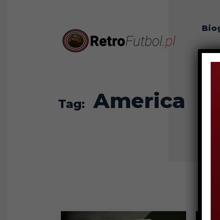
Bio
O n
America
Tag: