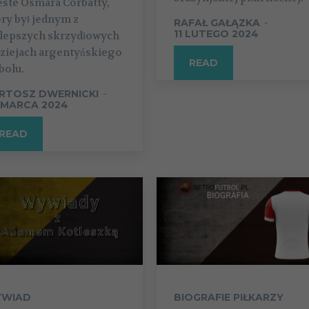
este Osmara Corbatty,
ry był jednym z
RAFAŁ GAŁĄZKA
-
11 LUTEGO 2024
jlepszych skrzydłowych
dziejach argentyńskiego
READ
bolu.
RTOSZ DWERNICKI
-
 MARCA 2024
READ
WIAD
BIOGRAFIE PIŁKARZY