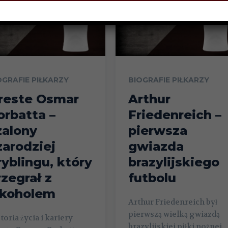
OGRAFIE PIŁKARZY
BIOGRAFIE PIŁKARZY
reste Osmar
Arthur
orbatta –
Friedenreich –
zalony
pierwsza
zarodziej
gwiazda
ryblingu, który
brazylijskiego
rzegrał z
futbolu
lkoholem
Arthur Friedenreich był
pierwszą wielką gwiazdą
toria życia i kariery
brazylijskiej piłki nożnej.