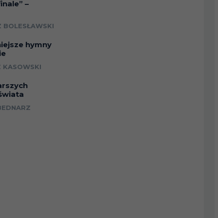
inale” –
a
 BOLESŁAWSKI
niejsze hymny
ie
 KASOWSKI
arszych
świata
BEDNARZ