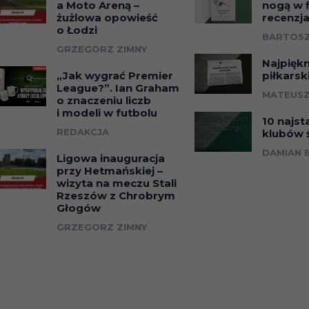
a Moto Areną –
nogą w f
żużlowa opowieść
recenzj
o Łodzi
BARTOSZ
GRZEGORZ ZIMNY
Najpięk
„Jak wygrać Premier
piłkarsk
League?”. Ian Graham
MATEUSZ
o znaczeniu liczb
i modeli w futbolu
10 najst
REDAKCJA
klubów 
DAMIAN 
Ligowa inauguracja
przy Hetmańskiej –
wizyta na meczu Stali
Rzeszów z Chrobrym
Głogów
GRZEGORZ ZIMNY