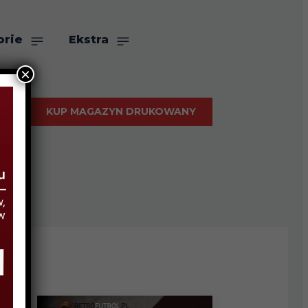
orie
Ekstra
×
KUP MAGAZYN DRUKOWANY