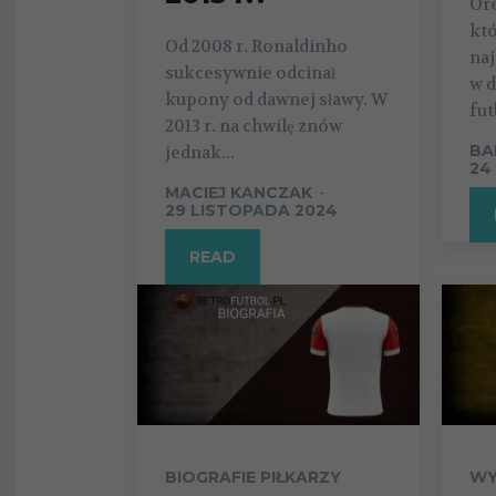
Or
któ
Od 2008 r. Ronaldinho
na
sukcesywnie odcinał
w 
kupony od dawnej sławy. W
fut
2013 r. na chwilę znów
BA
jednak...
24
MACIEJ KANCZAK
-
29 LISTOPADA 2024
READ
BIOGRAFIE PIŁKARZY
WY