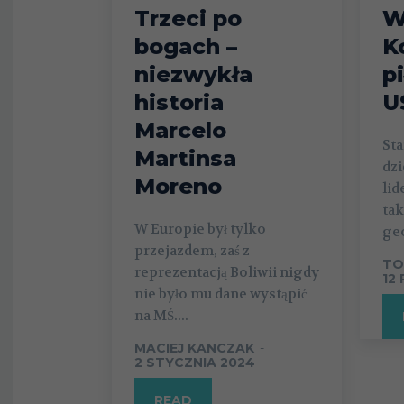
Trzeci po
W
bogach –
K
niezwykła
p
historia
U
Marcelo
St
Martinsa
dzi
Moreno
lid
tak
W Europie był tylko
geo
przejazdem, zaś z
TO
reprezentacją Boliwii nigdy
12
nie było mu dane wystąpić
na MŚ....
MACIEJ KANCZAK
-
2 STYCZNIA 2024
READ