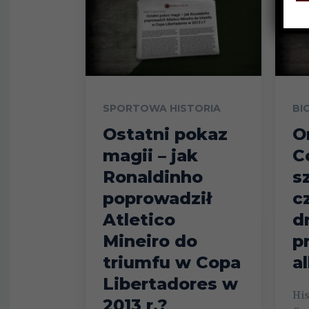
SPORTOWA HISTORIA
BI
Ostatni pokaz
O
magii – jak
C
Ronaldinho
s
poprowadził
c
Atletico
d
Mineiro do
p
triumfu w Copa
a
Libertadores w
His
2013 r.?