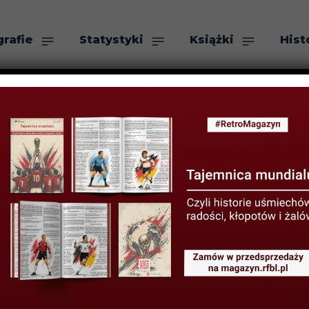
grafie
Statystyki
Książki
Hist
as
Szukaj
m