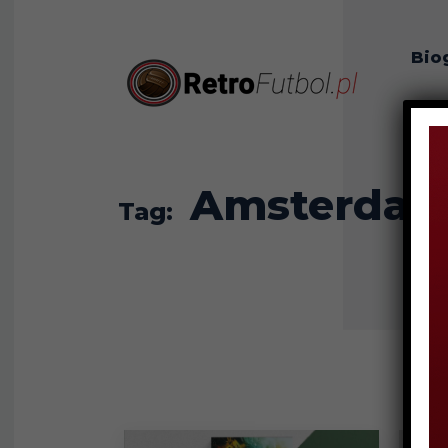
Bio
O n
Amsterda
Tag: