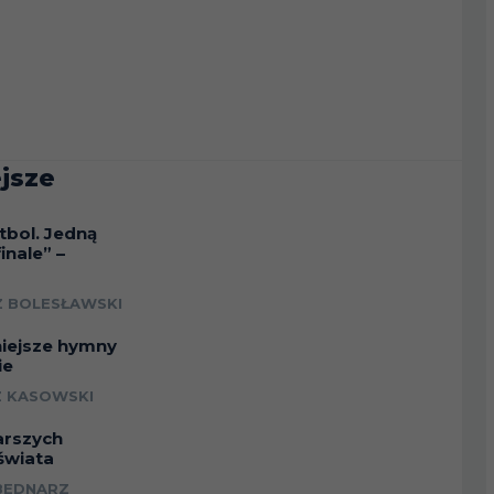
jsze
tbol. Jedną
inale” –
a
 BOLESŁAWSKI
niejsze hymny
ie
 KASOWSKI
arszych
świata
BEDNARZ