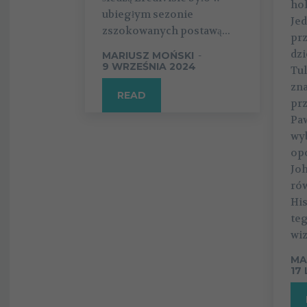
ho
ubiegłym sezonie
Jed
zszokowanych postawą...
pr
dzi
MARIUSZ MOŃSKI
-
9 WRZEŚNIA 2024
Tu
zn
READ
pr
Paw
wyb
op
Jo
rów
His
te
wiz
MA
17