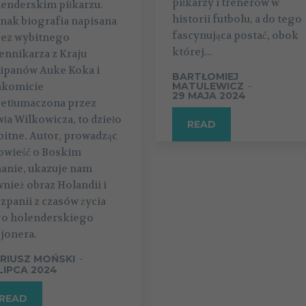
piłkarzy i trenerów w
lenderskim piłkarzu.
historii futbolu, a do tego
nak biografia napisana
fascynująca postać, obok
zez wybitnego
której...
ennikarza z Kraju
lipanów Auke Koka i
BARTŁOMIEJ
akomicie
MATULEWICZ
-
29 MAJA 2024
zetłumaczona przez
ła Wilkowicza, to dzieło
READ
itne. Autor, prowadząc
owieść o Boskim
hanie, ukazuje nam
nież obraz Holandii i
zpanii z czasów życia
go holenderskiego
jonera.
RIUSZ MOŃSKI
-
 LIPCA 2024
READ