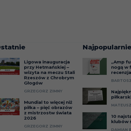
statnie
Najpopularnie
Ligowa inauguracja
„Amp fu
przy Hetmańskiej –
nogą w f
wizyta na meczu Stali
recenzj
Rzeszów z Chrobrym
BARTOSZ
Głogów
GRZEGORZ ZIMNY
Najpięk
piłkarsk
Mundial to więcej niż
MATEUSZ
piłka – pięć obrazów
z mistrzostw świata
10 najst
2026
klubów 
GRZEGORZ ZIMNY
DAMIAN 