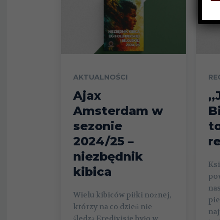
AKTUALNOŚCI
RE
Ajax
„
Amsterdam w
B
sezonie
t
2024/25 –
r
niezbędnik
Ksi
kibica
pow
nas
Wielu kibiców piłki nożnej,
pie
którzy na co dzień nie
na
śledzą Eredivisie było w