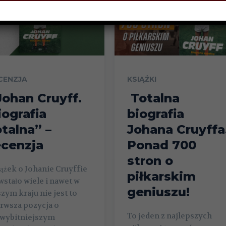
CENZJA
KSIĄŻKI
Johan Cruyff.
Totalna
iografia
biografia
otalna” –
Johana Cruyffa
ecenzja
Ponad 700
stron o
ążek o Johanie Cruyffie
piłkarskim
stało wiele i nawet w
geniuszu!
zym kraju nie jest to
rwsza pozycja o
To jeden z najlepszych
jwybitniejszym