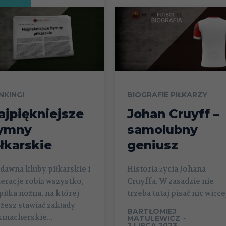
NKINGI
BIOGRAFIE PIŁKARZY
ajpiękniejsze
Johan Cruyff –
ymny
samolubny
iłkarskie
geniusz
dawna kluby piłkarskie i
Historia życia Johana
eracje robią wszystko,
Cruyffa. W zasadzie nie
piłka nożna, na której
trzeba tutaj pisać nic więce
esz stawiać zakłady
BARTŁOMIEJ
kmacherskie...
MATULEWICZ
-
2 LIPCA 2023