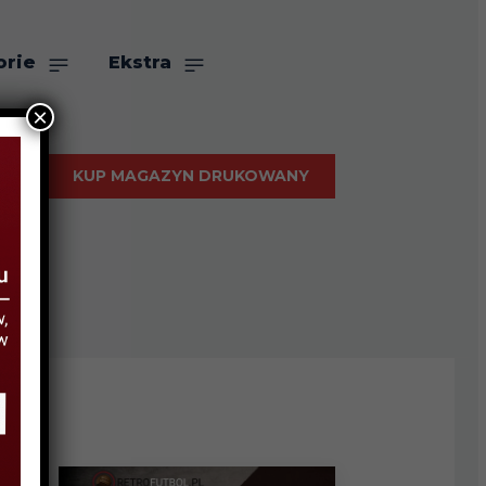
orie
Ekstra
×
KUP MAGAZYN DRUKOWANY