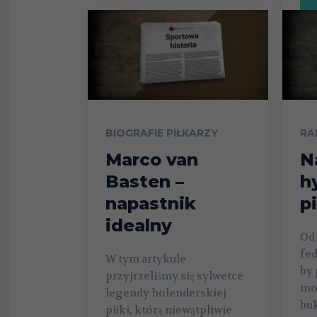
BIOGRAFIE PIŁKARZY
RA
Marco van
N
Basten –
h
napastnik
p
idealny
Od 
fed
W tym artykule
by 
przyjrzeliśmy się sylwetce
moż
legendy holenderskiej
bu
piłki, którą niewątpliwie