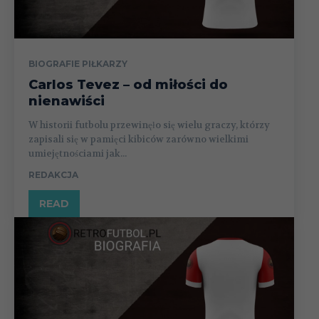
BIOGRAFIE PIŁKARZY
Carlos Tevez – od miłości do
nienawiści
W historii futbolu przewinęło się wielu graczy, którzy
zapisali się w pamięci kibiców zarówno wielkimi
umiejętnościami jak...
REDAKCJA
READ