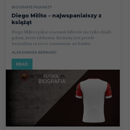
BIOGRAFIE PIŁKARZY
Diego Milito – najwspanialszy z
książąt
Diego Milito zyskał szacunek kibiców nie tylko dzięki
golom, które zdobywał. Kochany jest przede
wszystkim za serce zostawiane na boisku.
ALEKSANDER BERNARD
READ