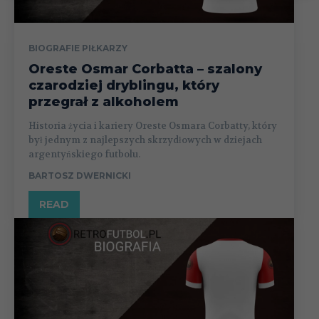
BIOGRAFIE PIŁKARZY
Oreste Osmar Corbatta – szalony
czarodziej dryblingu, który
przegrał z alkoholem
Historia życia i kariery Oreste Osmara Corbatty, który
był jednym z najlepszych skrzydłowych w dziejach
argentyńskiego futbolu.
BARTOSZ DWERNICKI
READ