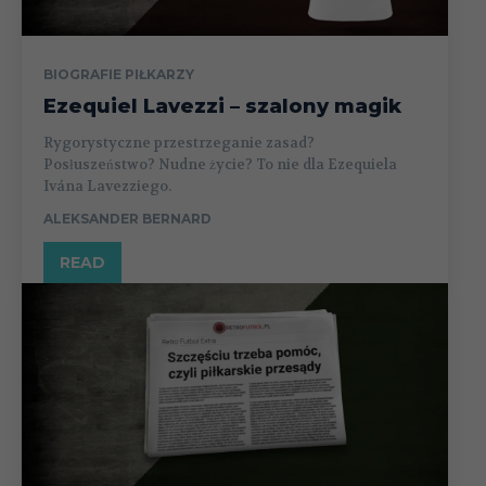
BIOGRAFIE PIŁKARZY
Ezequiel Lavezzi – szalony magik
Rygorystyczne przestrzeganie zasad?
Posłuszeństwo? Nudne życie? To nie dla Ezequiela
Ivána Lavezziego.
ALEKSANDER BERNARD
READ