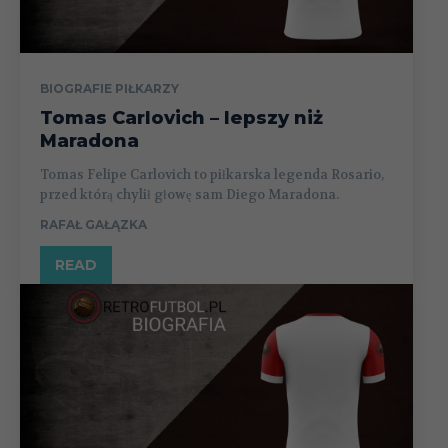
BIOGRAFIE PIŁKARZY
Tomas Carlovich – lepszy niż
Maradona
Tomas Felipe Carlovich to piłkarska legenda Rosario,
przed którą chylił głowę sam Diego Maradona.
RAFAŁ GAŁĄZKA
READ