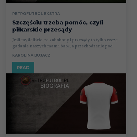
RETROFUTBOL EKSTRA
Szczęściu trzeba pomóc, czyli
piłkarskie przesądy
Jeśli myśleliście, że zabobony i przesądy to tylko czcze
gadanie naszych mam i babć, a przechodzenie pod...
KAROLINA BUJACZ
READ