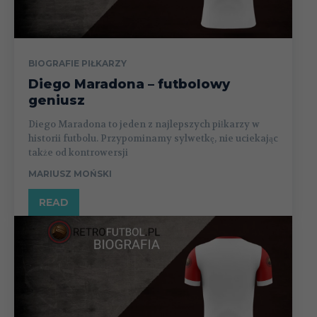
BIOGRAFIE PIŁKARZY
Diego Maradona – futbolowy
geniusz
Diego Maradona to jeden z najlepszych piłkarzy w
historii futbolu. Przypominamy sylwetkę, nie uciekając
także od kontrowersji
MARIUSZ MOŃSKI
READ