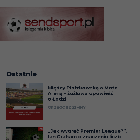
Ostatnie
Między Piotrkowską a Moto
Areną – żużlowa opowieść
o Łodzi
GRZEGORZ ZIMNY
„Jak wygrać Premier League?”.
Ian Graham o znaczeniu liczb