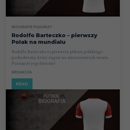
BIOGRAFIE PIŁKARZY
Rodolfo Barteczko – pierwszy
Polak na mundialu
Rodolfo Barteczko to pierwszy piłkarz polskiego
pochodzenia, który zagrał na mistrzostwach świata.
Poznajcie jego historię!
REDAKCJA
READ