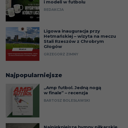
i modeli w futbolu
REDAKCJA
Ligowa inauguracja przy
Hetmańskiej – wizyta na meczu
Stali Rzeszów z Chrobrym
Głogów
GRZEGORZ ZIMNY
Najpopularniejsze
„Amp futbol. Jedną nogą
w finale” – recenzja
BARTOSZ BOLESŁAWSKI
Najpiękniejsze hymny piłkarskie