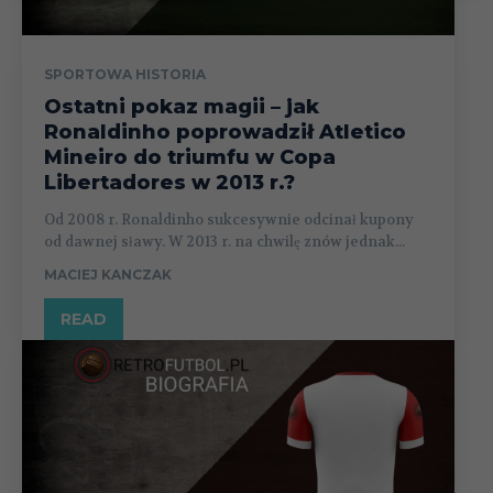
SPORTOWA HISTORIA
Ostatni pokaz magii – jak
Ronaldinho poprowadził Atletico
Mineiro do triumfu w Copa
Libertadores w 2013 r.?
Od 2008 r. Ronaldinho sukcesywnie odcinał kupony
od dawnej sławy. W 2013 r. na chwilę znów jednak...
MACIEJ KANCZAK
READ