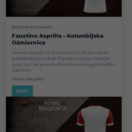
BIOGRAFIE PIŁKARZY
Faustino Asprilla – kolumbijska
Ośmiornica
Faustino Asprilla był jednym ze złotych dzieciaków
kolumbijskiego futbolu. W pełni korzystał z uroków
życia, choć nie przeszkodziło mu to w osiągnięciu kilku
sukcesów.
RAFAŁ GAŁĄZKA
READ