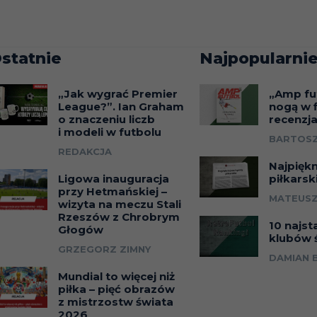
statnie
Najpopularnie
„Jak wygrać Premier
„Amp fu
League?”. Ian Graham
nogą w f
o znaczeniu liczb
recenzj
i modeli w futbolu
BARTOSZ
REDAKCJA
Najpięk
Ligowa inauguracja
piłkarsk
przy Hetmańskiej –
MATEUSZ
wizyta na meczu Stali
Rzeszów z Chrobrym
10 najst
Głogów
klubów 
GRZEGORZ ZIMNY
DAMIAN 
Mundial to więcej niż
piłka – pięć obrazów
z mistrzostw świata
2026