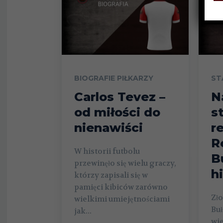
BIOGRAFIE PIŁKARZY
ST
Carlos Tevez –
N
od miłości do
st
nienawiści
r
R
W historii futbolu
B
przewinęło się wielu graczy,
hi
którzy zapisali się w
pamięci kibiców zarówno
Zło
wielkimi umiejętnościami
Buł
jak...
wi