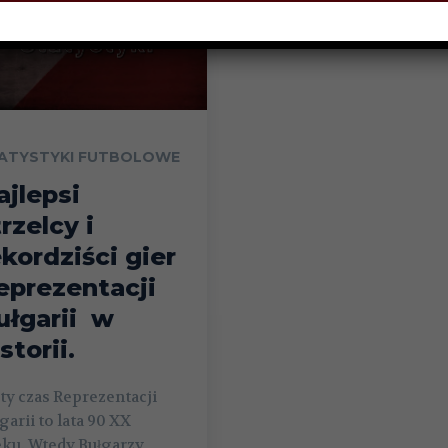
ATYSTYKI FUTBOLOWE
ajlepsi
rzelcy i
ekordziści gier
eprezentacji
ułgarii w
storii.
ty czas Reprezentacji
garii to lata 90 XX
eku. Wtedy Bułgarzy