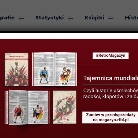
grafie
Statystyki
Książki
Hist
as
Szukaj