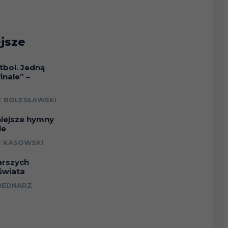
jsze
tbol. Jedną
inale” –
a
 BOLESŁAWSKI
niejsze hymny
ie
 KASOWSKI
arszych
świata
BEDNARZ