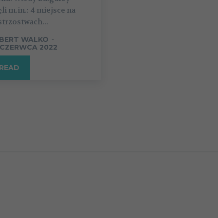
ęli m.in.: 4 miejsce na
trzostwach...
BERT WALKO
-
 CZERWCA 2022
READ