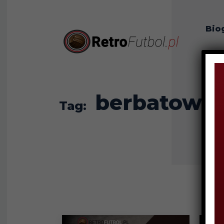
Bio
O n
berbatow
Tag: