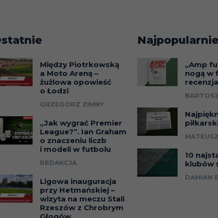
statnie
Najpopularnie
Między Piotrkowską
„Amp fu
a Moto Areną –
nogą w f
żużlowa opowieść
recenzj
o Łodzi
BARTOSZ
GRZEGORZ ZIMNY
Najpięk
„Jak wygrać Premier
piłkarsk
League?”. Ian Graham
MATEUSZ
o znaczeniu liczb
i modeli w futbolu
10 najst
REDAKCJA
klubów 
DAMIAN 
Ligowa inauguracja
przy Hetmańskiej –
wizyta na meczu Stali
Rzeszów z Chrobrym
Głogów