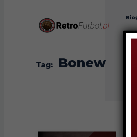
Bio
O n
Bonew
Tag: