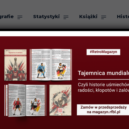
grafie
Statystyki
Książki
Hist
as
Szukaj