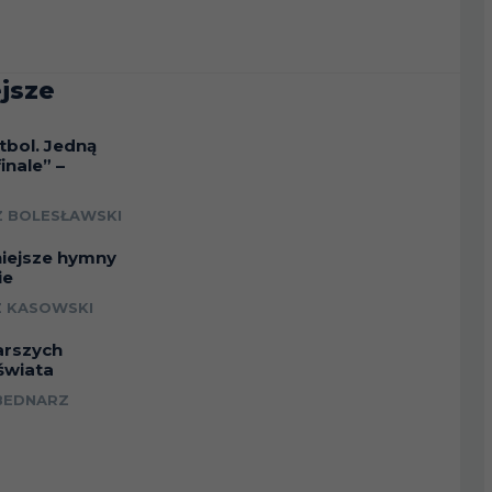
jsze
tbol. Jedną
inale” –
a
 BOLESŁAWSKI
niejsze hymny
ie
 KASOWSKI
arszych
świata
BEDNARZ