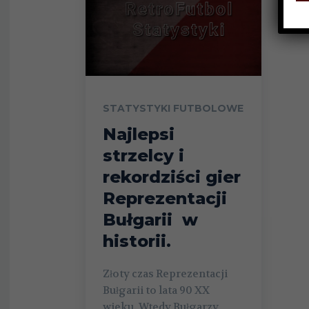
STATYSTYKI FUTBOLOWE
Najlepsi
strzelcy i
rekordziści gier
Reprezentacji
Bułgarii w
historii.
Złoty czas Reprezentacji
Bułgarii to lata 90 XX
wieku. Wtedy Bułgarzy