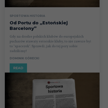
SPORTOWA HISTORIA
Od Portu do „Estońskiej
Barcelony”
Gdy na drodze polskich klubów do europejskich
pucharów stawały estońskie kluby, to nie zawsze był
to "spacerek". Sprawdź, jak do tej pory sobie
radziliśmy!
DOMINIK GÓRECKI
READ