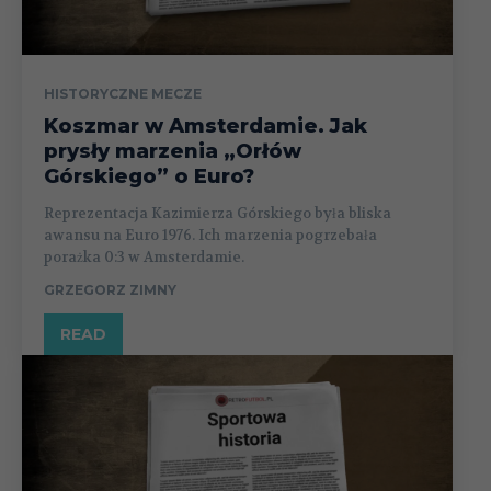
HISTORYCZNE MECZE
Koszmar w Amsterdamie. Jak
prysły marzenia „Orłów
Górskiego” o Euro?
Reprezentacja Kazimierza Górskiego była bliska
awansu na Euro 1976. Ich marzenia pogrzebała
porażka 0:3 w Amsterdamie.
GRZEGORZ ZIMNY
READ