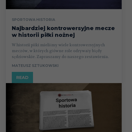
SPORTOWA HISTORIA
Najbardziej kontrowersyjne mecze
w historii piłki nożnej
W historii piłki mieliśmy wiele kontrowersyjnych
meczów, w których główne role odrywały błędy
sędziowskie. Zapraszamy do naszego zestawienia.
MATEUSZ SZTUKOWSKI
READ