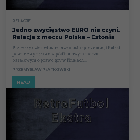
RELACJE
Jedno zwycięstwo EURO nie czyni.
Relacja z meczu Polska – Estonia
Pierwszy dzień wiosny przyniósł reprezentacji Polski
pewne zwycięstwo w półfinałowym meczu
barażowym o prawo gry w finałach...
PRZEMYSŁAW PŁATKOWSKI
READ