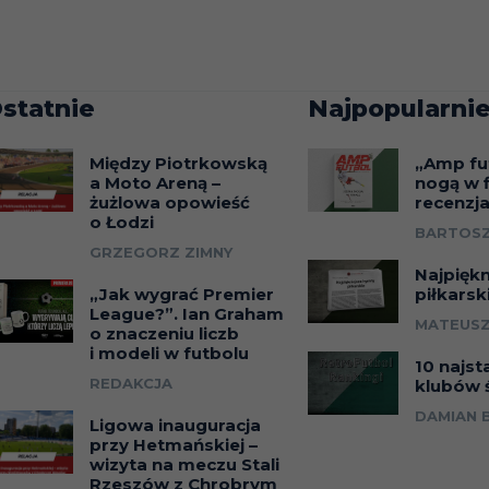
statnie
Najpopularnie
Między Piotrkowską
„Amp fu
a Moto Areną –
nogą w f
żużlowa opowieść
recenzj
o Łodzi
BARTOSZ
GRZEGORZ ZIMNY
Najpięk
„Jak wygrać Premier
piłkarsk
League?”. Ian Graham
MATEUSZ
o znaczeniu liczb
i modeli w futbolu
10 najst
REDAKCJA
klubów 
DAMIAN 
Ligowa inauguracja
przy Hetmańskiej –
wizyta na meczu Stali
Rzeszów z Chrobrym