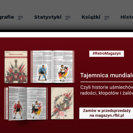
grafie
Statystyki
Książki
Hist
as
Szukaj
rrera