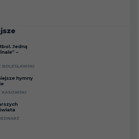
jsze
tbol. Jedną
inale” –
a
 BOLESŁAWSKI
niejsze hymny
ie
 KASOWSKI
arszych
świata
BEDNARZ