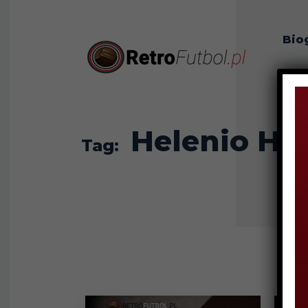
Bio
O n
Helenio He
Tag: