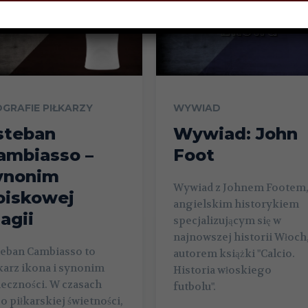
OGRAFIE PIŁKARZY
WYWIAD
steban
Wywiad: John
ambiasso –
Foot
ynonim
Wywiad z Johnem Footem
oiskowej
angielskim historykiem
agii
specjalizującym się w
najnowszej historii Włoch
teban Cambiasso to
autorem książki "Calcio.
karz ikona i synonim
Historia włoskiego
eczności. W czasach
futbolu".
o piłkarskiej świetności,