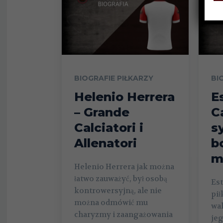
BIOGRAFIE PIŁKARZY
BI
Helenio Herrera
E
– Grande
C
Calciatori i
s
Allenatori
b
m
Helenio Herrera jak można
łatwo zauważyć, był osobą
Es
kontrowersyjną, ale nie
pił
można odmówić mu
wal
charyzmy i zaangażowania
jeg