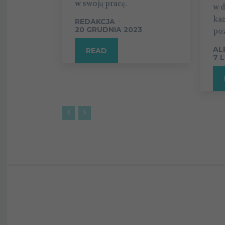
w swoją pracę.
w d
każ
REDAKCJA
-
20 GRUDNIA 2023
poz
AL
READ
7 