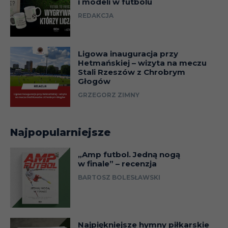
i modeli w futbolu
REDAKCJA
Ligowa inauguracja przy
Hetmańskiej – wizyta na meczu
Stali Rzeszów z Chrobrym
Głogów
GRZEGORZ ZIMNY
Najpopularniejsze
„Amp futbol. Jedną nogą
w finale” – recenzja
BARTOSZ BOLESŁAWSKI
Najpiękniejsze hymny piłkarskie