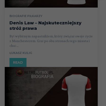
BIOGRAFIE PIŁKARZY
Denis Law – Najskuteczniejszy
stróż prawa
Był wybitnym napastnikiem, który związał swoje życie
z Manchesterem. Grał po obu stronach tego miasta i
choć...
ŁUKASZ KULIG
READ