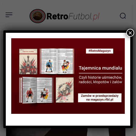
×
huddersfield
Tag: