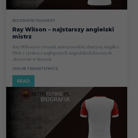
BIOGRAFIE PIŁKARZY
Ray Wilson – najstarszy angielski
mistrz
Ray Wilson to członek mistrzowskiej drużyny Anglii z
1966 r. i jeden z najlepszych angielskich bocznych
obrońców w historii.
JAKUB TARANTOWICZ
READ