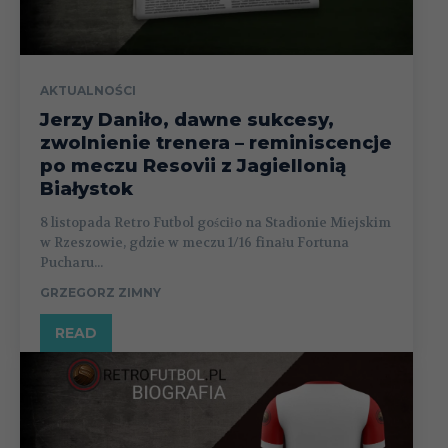
AKTUALNOŚCI
Jerzy Daniło, dawne sukcesy,
zwolnienie trenera – reminiscencje
po meczu Resovii z Jagiellonią
Białystok
8 listopada Retro Futbol gościło na Stadionie Miejskim
w Rzeszowie, gdzie w meczu 1/16 finału Fortuna
Pucharu...
GRZEGORZ ZIMNY
READ