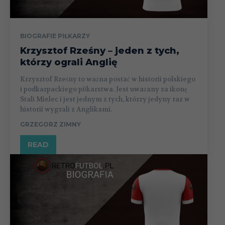
BIOGRAFIE PIŁKARZY
Krzysztof Rześny – jeden z tych,
którzy ograli Anglię
Krzysztof Rześny to ważna postać w historii polskiego
i podkarpackiego piłkarstwa. Jest uważany za ikonę
Stali Mielec i jest jednym z tych, którzy jedyny raz w
historii wygrali z Anglikami.
GRZEGORZ ZIMNY
READ