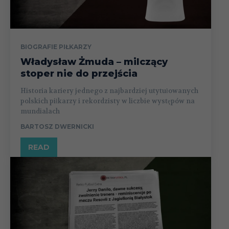
BIOGRAFIE PIŁKARZY
Władysław Żmuda – milczący
stoper nie do przejścia
Historia kariery jednego z najbardziej utytułowanych
polskich piłkarzy i rekordzisty w liczbie występów na
mundialach
BARTOSZ DWERNICKI
READ