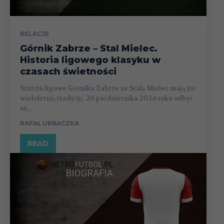
RELACJE
Górnik Zabrze – Stal Mielec.
Historia ligowego klasyku w
czasach świetności
Starcia ligowe Górnika Zabrze ze Stalą Mielec mają już
wieloletnią tradycję. 20 października 2024 roku odbył
się...
RAFAŁ URBACZKA
READ