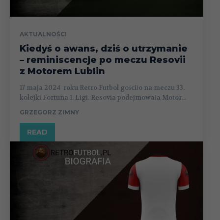
AKTUALNOŚCI
Kiedyś o awans, dziś o utrzymanie
– reminiscencje po meczu Resovii
z Motorem Lublin
17 maja 2024 roku Retro Futbol gościło na meczu 33.
kolejki Fortuna 1. Ligi. Resovia podejmowała Motor...
GRZEGORZ ZIMNY
READ