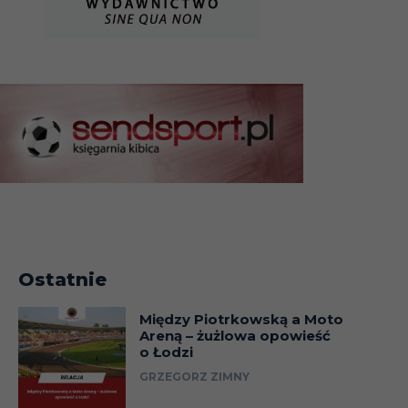
Ostatnie
Między Piotrkowską a Moto
Areną – żużlowa opowieść
o Łodzi
GRZEGORZ ZIMNY