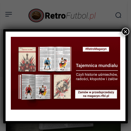
×
Jan Domarski
Tag: