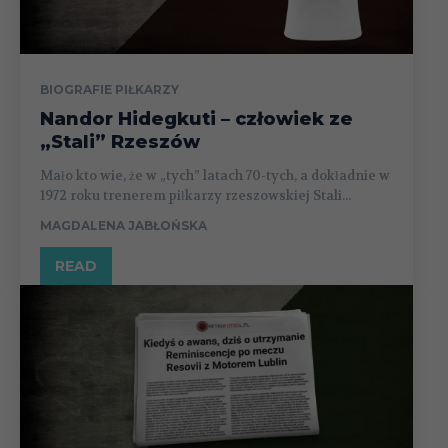
BIOGRAFIE PIŁKARZY
Nandor Hidegkuti – człowiek ze
„Stali” Rzeszów
Mało kto wie, że w „tych” latach 70-tych, a dokładnie w
1972 roku trenerem piłkarzy rzeszowskiej Stali...
MAGDALENA JABŁOŃSKA
READ