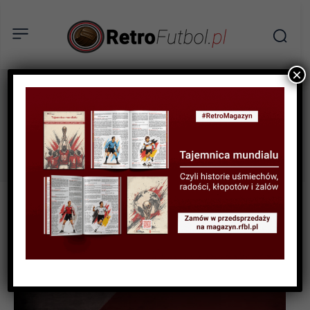
×
kazachstan
Tag: