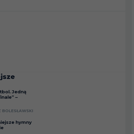
jsze
tbol. Jedną
inale” –
a
 BOLESŁAWSKI
niejsze hymny
ie