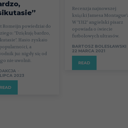
ardzo,
Recenzja najnowszej
sikutasie”
książki Jamesa Montague'
W "1312" angielski pisarz
t Romeijn powiedział do
opowiada o świecie
ziego: "Dziękuję bardzo,
futbolowych ultrasów.
kutasie". Hasło zyskało
BARTOSZ BOLESŁAWSKI
popularności, a
22 MARCA 2021
odnik już nigdy się od
go nie uwolnił.
READ
DAKCJA
-
 LIPCA 2023
READ