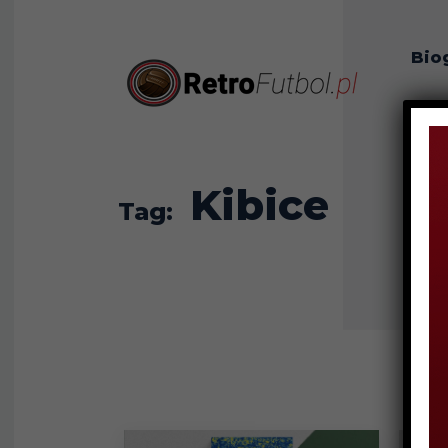
Bio
O n
Kibice
Tag: