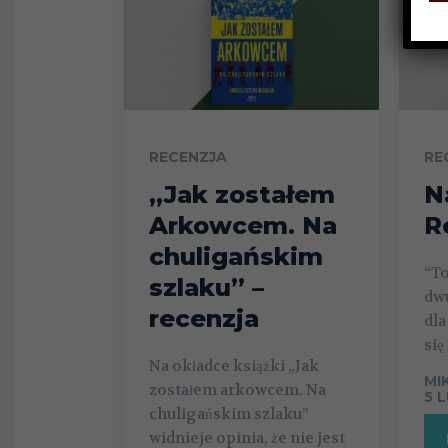
RECENZJA
RE
„Jak zostałem
N
Arkowcem. Na
R
chuligańskim
“To
szlaku” –
dw
recenzja
dla
się
Na okładce książki „Jak
MI
zostałem arkowcem. Na
5 
chuligańskim szlaku”
widnieje opinia, że nie jest