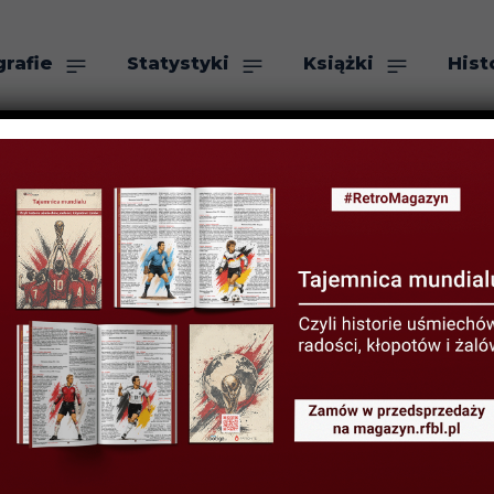
grafie
Statystyki
Książki
Hist
as
Szukaj