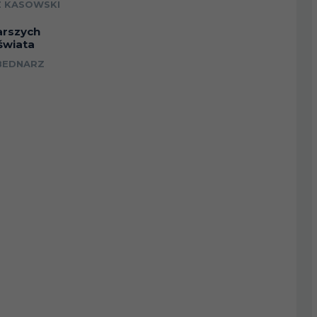
 KASOWSKI
arszych
świata
BEDNARZ