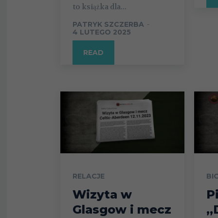
to książka dla...
PATRYK SZCZERBA
-
4 LUTEGO 2025
READ
RELACJE
BI
Wizyta w
P
Glasgow i mecz
„