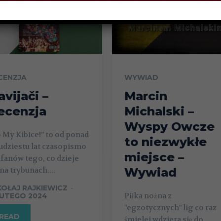
CENZJA
WYWIAD
avijači –
Marcin
ecenzja
Michalski –
Wyspy Owcze
 My Kibice!” to od ponad
to niezwykłe
udziestu lat czasopismo
miejsce –
 fanów tego, co dzieje
 na trybunach....
Wywiad
KOŁAJ RAJKIEWICZ
-
Piłka nożna z
LUTEGO 2024
"egzotycznych" lig co raz
READ
śmielej wdziera się do