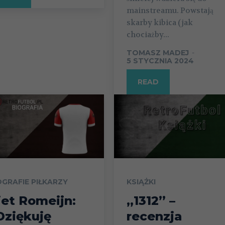
mainstreamu. Powstają
skarby kibica (jak
chociażby...
TOMASZ MADEJ
-
5 STYCZNIA 2024
READ
OGRAFIE PIŁKARZY
KSIĄŻKI
iet Romeijn:
„1312” –
Dziękuję
recenzja