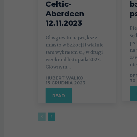
Celtic-
b
Aberdeen
p
12.11.2023
Pie
sęd
Glasgow to największe
psi
miasto w Szkocji i właśnie
na 
tam wybrałem się w drugi
zaw
weekend listopada 2023.
nie
Głównym...
RE
HUBERT WALKO
-
30
15 GRUDNIA 2023
READ