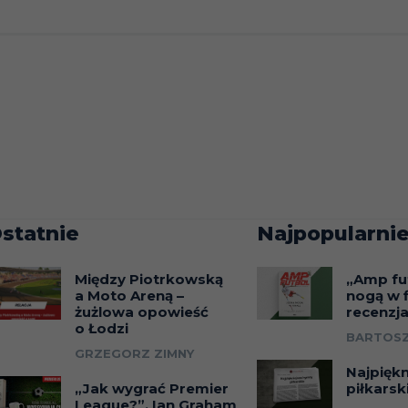
statnie
Najpopularnie
Między Piotrkowską
„Amp fu
a Moto Areną –
nogą w f
żużlowa opowieść
recenzj
o Łodzi
BARTOSZ
GRZEGORZ ZIMNY
Najpięk
„Jak wygrać Premier
piłkarsk
League?”. Ian Graham