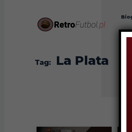
Bio
O n
La Plata
Tag: