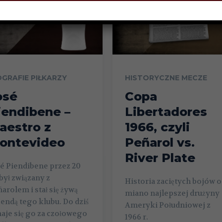
OGRAFIE PIŁKARZY
HISTORYCZNE MECZE
osé
Copa
iendibene –
Libertadores
aestro z
1966, czyli
ontevideo
Peñarol vs.
River Plate
é Piendibene przez 20
 był związany z
Historia zaciętych bojów o
arolem i stał się żywą
miano najlepszej drużyny
endą tego klubu. Do dziś
Ameryki Południowej z
aje się go za czołowego
1966 r.