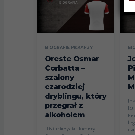
BIOGRAFIE PIŁKARZY
BI
Oreste Osmar
J
Corbatta –
P
szalony
M
czarodziej
M
dryblingu, który
Jos
przegrał z
lat
alkoholem
Peñ
leg
Historia życia i kariery
uzn