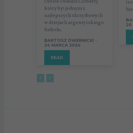
Oreste Osmara Corbatty,
śr
który był jednym z
his
najlepszych skrzydłowych
BA
w dziejach argentyńskiego
20
futbolu.
BARTOSZ DWERNICKI
-
24 MARCA 2024
READ