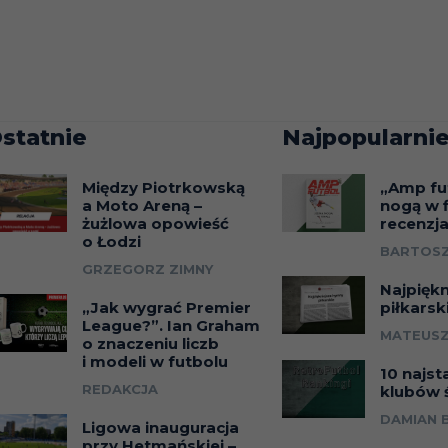
statnie
Najpopularnie
Między Piotrkowską
„Amp fu
a Moto Areną –
nogą w f
żużlowa opowieść
recenzj
o Łodzi
BARTOSZ
GRZEGORZ ZIMNY
Najpięk
„Jak wygrać Premier
piłkarsk
League?”. Ian Graham
MATEUSZ
o znaczeniu liczb
i modeli w futbolu
10 najst
REDAKCJA
klubów 
DAMIAN 
Ligowa inauguracja
przy Hetmańskiej –