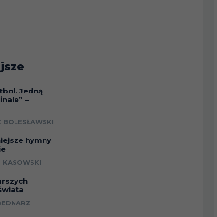
jsze
tbol. Jedną
inale” –
a
 BOLESŁAWSKI
niejsze hymny
ie
 KASOWSKI
arszych
świata
BEDNARZ