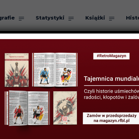
grafie
Statystyki
Książki
Hist
as
Szukaj