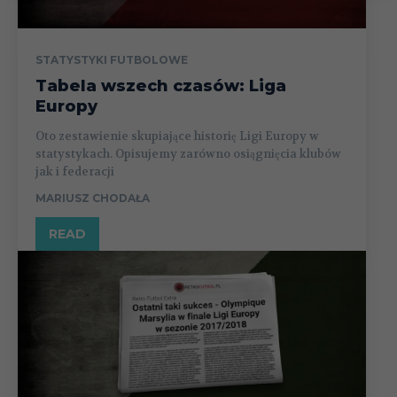
STATYSTYKI FUTBOLOWE
Tabela wszech czasów: Liga
Europy
Oto zestawienie skupiające historię Ligi Europy w
statystykach. Opisujemy zarówno osiągnięcia klubów
jak i federacji
MARIUSZ CHODAŁA
READ