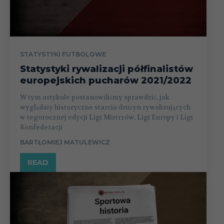
STATYSTYKI FUTBOLOWE
Statystyki rywalizacji półfinalistów
europejskich pucharów 2021/2022
W tym artykule postanowiliśmy sprawdzić, jak
wyglądały historyczne starcia drużyn rywalizujących
w tegorocznej edycji Ligi Mistrzów, Ligi Europy i Ligi
Konfederacji
BARTŁOMIEJ MATULEWICZ
READ