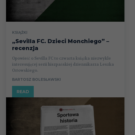
KSIĄŻKI
„Sevilla FC. Dzieci Monchiego” –
recenzja
Opowieść o Sevilla FC to czwarta książka niezwykle
interesującej serii hiszpańskiej dziennikarza Leszka
Orłowskiego.
BARTOSZ BOLESŁAWSKI
READ