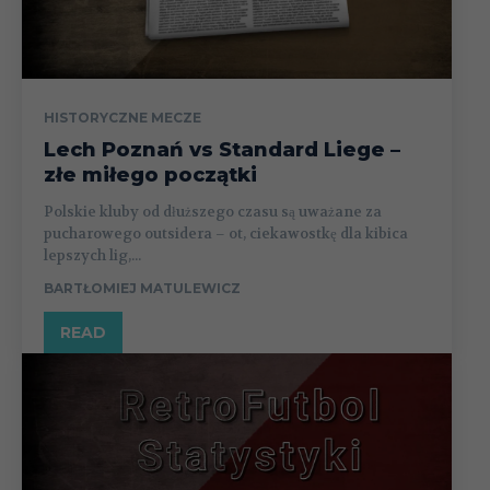
HISTORYCZNE MECZE
Lech Poznań vs Standard Liege –
złe miłego początki
Polskie kluby od dłuższego czasu są uważane za
pucharowego outsidera – ot, ciekawostkę dla kibica
lepszych lig,...
BARTŁOMIEJ MATULEWICZ
READ