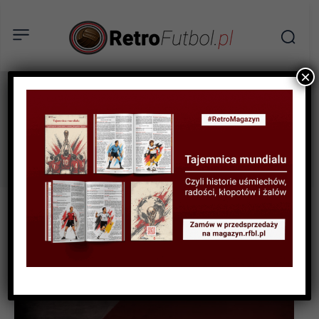
×
liga europy
Tag: