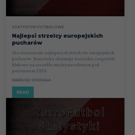
STATYSTYKI FUTBOLOWE
Najlepsi strzelcy europejskich
pucharów
Oto zestawienie najlepszych strzelców europejskich
pucharów. Statystyka obejmuje wszystkie rozgrywki
klubowe na szczeblu międzynarodowym pod
patronatem UEFA
MARIUSZ CHODAŁA
READ