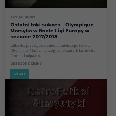
AKTUALNOŚCI
Ostatni taki sukces – Olympique
Marsylia w finale Ligi Europy w
sezonie 2017/2018
Kilka dni przed powstaniem niniejszego tekstu
Olympique Marsylia przegrał po rzutach karnych z
Rennes i odpadł z...
GRZEGORZ ZIMNY
READ