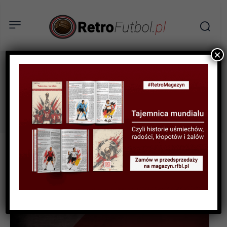
×
Mouscron
Tag: