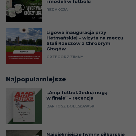
i modeli w futbolu
REDAKCJA
Ligowa inauguracja przy
Hetmańskiej – wizyta na meczu
Stali Rzeszów z Chrobrym
Głogów
GRZEGORZ ZIMNY
Najpopularniejsze
„Amp futbol. Jedną nogą
w finale” – recenzja
BARTOSZ BOLESŁAWSKI
Najpiękniejsze hymny piłkarskie