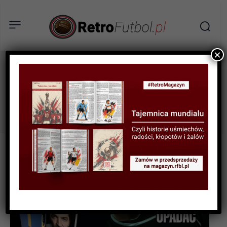
×
przedsprzedaż
Tag: