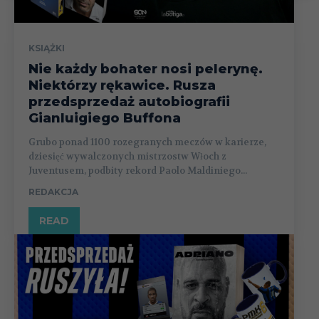
KSIĄŻKI
Nie każdy bohater nosi pelerynę.
Niektórzy rękawice. Rusza
przedsprzedaż autobiografii
Gianluigiego Buffona
Grubo ponad 1100 rozegranych meczów w karierze,
dziesięć wywalczonych mistrzostw Włoch z
Juventusem, podbity rekord Paolo Maldiniego...
REDAKCJA
READ