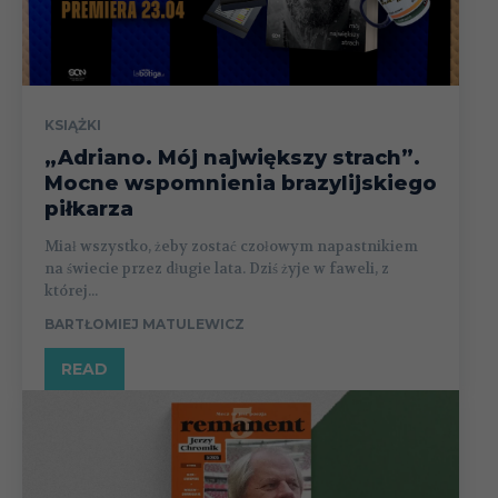
KSIĄŻKI
„Adriano. Mój największy strach”.
Mocne wspomnienia brazylijskiego
piłkarza
Miał wszystko, żeby zostać czołowym napastnikiem
na świecie przez długie lata. Dziś żyje w faweli, z
której...
BARTŁOMIEJ MATULEWICZ
READ