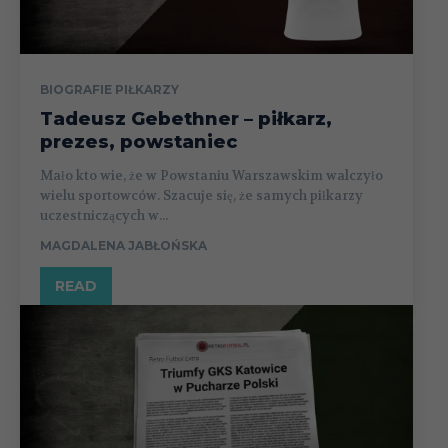
BIOGRAFIE PIŁKARZY
Tadeusz Gebethner – piłkarz,
prezes, powstaniec
Mało kto wie, że w Powstaniu Warszawskim walczyło
wielu sportowców. Szacuje się, że samych piłkarzy
uczestniczących w...
MAGDALENA JABŁOŃSKA
READ