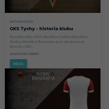
AKTUALNOŚCI
GKS Tychy – historia klubu
8 października 2023 roku Retro Futbol odwiedziło
Stadion Miejski w Rzeszowie przy okazji meczu
Resovii z GKS...
GRZEGORZ ZIMNY
READ