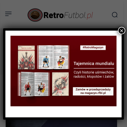
×
przegląd sportowy
Tag: