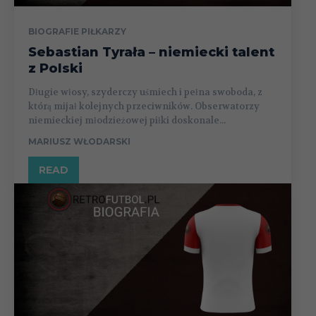
BIOGRAFIE PIŁKARZY
Sebastian Tyrała – niemiecki talent
z Polski
Długie włosy, szyderczy uśmiech i pełna swoboda, z
którą mijał kolejnych przeciwników. Obserwatorzy
niemieckiej młodzieżowej piłki doskonale...
MARIUSZ WŁODARSKI
READ