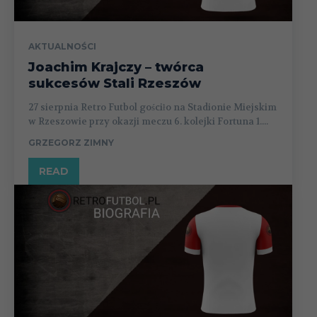
AKTUALNOŚCI
Joachim Krajczy – twórca
sukcesów Stali Rzeszów
27 sierpnia Retro Futbol gościło na Stadionie Miejskim
w Rzeszowie przy okazji meczu 6. kolejki Fortuna 1....
GRZEGORZ ZIMNY
READ