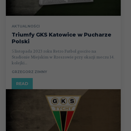
AKTUALNOŚCI
Triumfy GKS Katowice w Pucharze
Polski
5 listopada 2023 roku Retro Futbol gościło na
Stadionie Miejskim w Rzeszowie przy okazji meczu 14.
kolejki...
GRZEGORZ ZIMNY
READ