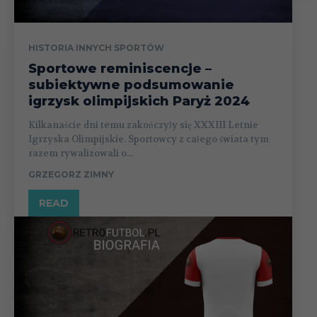
HISTORIA INNYCH SPORTÓW
Sportowe reminiscencje –
subiektywne podsumowanie
igrzysk olimpijskich Paryż 2024
Kilkanaście dni temu zakończyły się XXXIII Letnie
Igrzyska Olimpijskie. Sportowcy z całego świata tym
razem rywalizowali o...
GRZEGORZ ZIMNY
READ