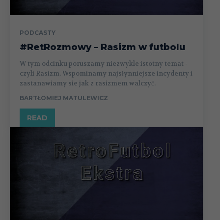
PODCASTY
#RetRozmowy – Rasizm w futbolu
W tym odcinku poruszamy niezwykle istotny temat -
czyli Rasizm. Wspominamy najsłynniejsze incydenty i
zastanawiamy sie jak z rasizmem walczyć.
BARTŁOMIEJ MATULEWICZ
READ