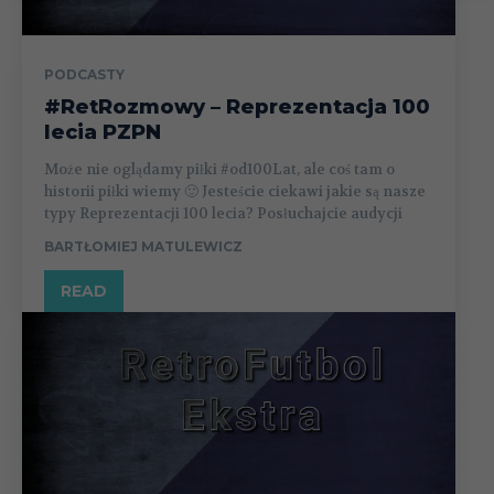
PODCASTY
#RetRozmowy – Reprezentacja 100
lecia PZPN
Może nie oglądamy piłki #od100Lat, ale coś tam o
historii piłki wiemy 🙂 Jesteście ciekawi jakie są nasze
typy Reprezentacji 100 lecia? Posłuchajcie audycji
BARTŁOMIEJ MATULEWICZ
READ