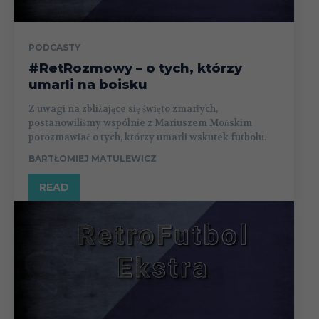
PODCASTY
#RetRozmowy – o tych, którzy
umarli na boisku
Z uwagi na zbliżające się święto zmarłych,
postanowiliśmy wspólnie z Mariuszem Mońskim
porozmawiać o tych, którzy umarli wskutek futbolu.
BARTŁOMIEJ MATULEWICZ
READ