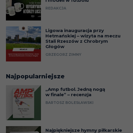
i modeli w futbolu
REDAKCJA
Ligowa inauguracja przy
Hetmańskiej – wizyta na meczu
Stali Rzeszów z Chrobrym
Głogów
GRZEGORZ ZIMNY
Najpopularniejsze
„Amp futbol. Jedną nogą
w finale” – recenzja
BARTOSZ BOLESŁAWSKI
Najpiękniejsze hymny piłkarskie