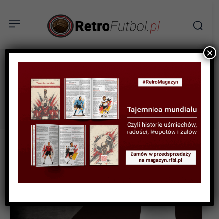
×
Steaua Bukareszt
Tag: