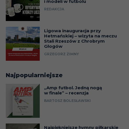
i modeli w futbolu
REDAKCJA
Ligowa inauguracja przy
Hetmańskiej – wizyta na meczu
Stali Rzeszów z Chrobrym
Głogów
GRZEGORZ ZIMNY
Najpopularniejsze
„Amp futbol. Jedną nogą
w finale” – recenzja
BARTOSZ BOLESŁAWSKI
Najpiękniejsze hymny piłkarskie