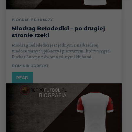
BIOGRAFIE PIŁKARZY
Miodrag Belodedici – po drugiej
stronie rzeki
Miodrag Belodedici jest jednym z najbardziej
niedocenianych piłkarzy i pierwszym , który wygrał
Puchar Europy z dwoma różnymi klubami.
DOMINIK GÓRECKI
READ