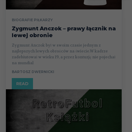
BIOGRAFIE PIŁKARZY
Zygmunt Anczok – prawy łącznik na
lewej obronie
Zygmunt Anczok był w swoim czasie jednym z
najlepszych lewych obrońców na świecie.W kadrze
zadebiutował w wieku 19, a przez kontuzję nie pojechał
na mundial
BARTOSZ DWERNICKI
READ