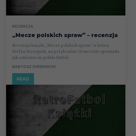
RECENZJA
„Mecze polskich spraw” – recenzja
Recenzja książki „Mecze polskich spraw” w której
Stefan Szczepłek, na przykładzie 14 meczów opowiada
jak zmieniał się polski futbol.
BARTOSZ DWERNICKI
READ