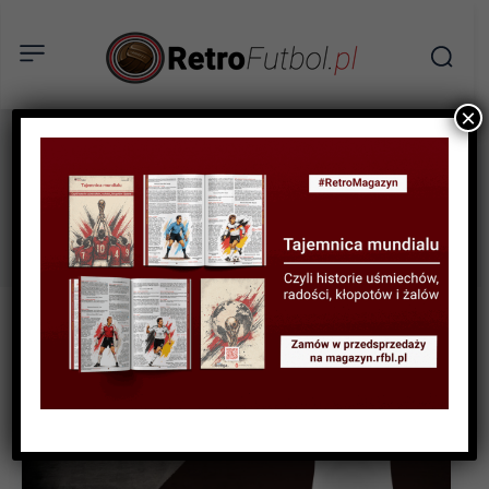
×
Stefan Szczepłek
Tag: