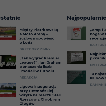
statnie
Najpopularnie
Między Piotrkowską
„Amp fu
a Moto Areną –
nogą w f
żużlowa opowieść
recenzj
o Łodzi
BARTOSZ
GRZEGORZ ZIMNY
Najpięk
„Jak wygrać Premier
piłkarsk
League?”. Ian Graham
MATEUSZ
o znaczeniu liczb
i modeli w futbolu
10 najst
REDAKCJA
klubów 
DAMIAN 
Ligowa inauguracja
przy Hetmańskiej –
wizyta na meczu Stali
Rzeszów z Chrobrym
Głogów