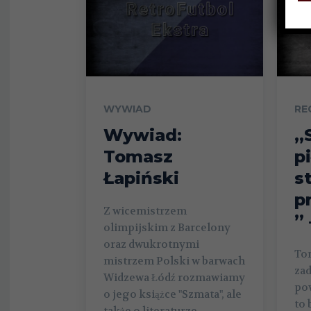
WYWIAD
RE
Wywiad:
„
Tomasz
p
Łapiński
s
p
Z wicemistrzem
”
olimpijskim z Barcelony
oraz dwukrotnymi
To
mistrzem Polski w barwach
zad
Widzewa Łódź rozmawiamy
pow
o jego książce "Szmata", ale
to
także o literaturze,