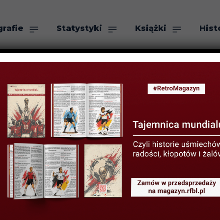
grafie
Statystyki
Książki
Hist
as
Szukaj