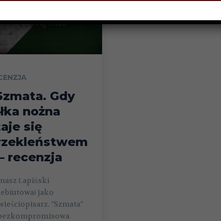
CENZJA
Szmata. Gdy
iłka nożna
taje się
rzekleństwem
 – recenzja
masz Łapiński
ebiutował jako
ieściopisarz. "Szmata"
 bezkompromisowa