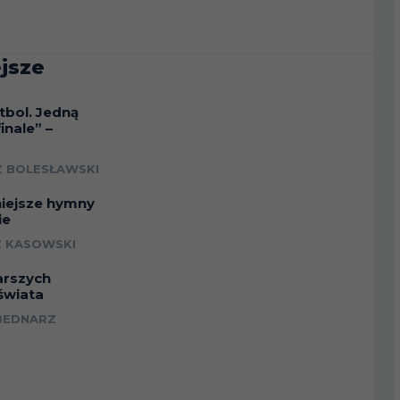
jsze
tbol. Jedną
inale” –
a
 BOLESŁAWSKI
niejsze hymny
ie
 KASOWSKI
arszych
świata
BEDNARZ