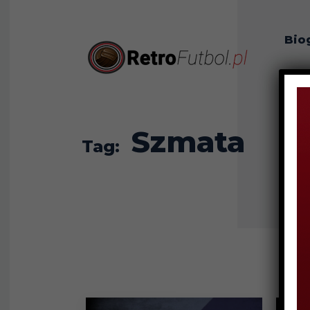
Bio
O n
Szmata
Tag: