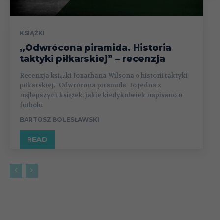
KSIĄŻKI
„Odwrócona piramida. Historia
taktyki piłkarskiej” – recenzja
Recenzja książki Jonathana Wilsona o historii taktyki
piłkarskiej. "Odwrócona piramida" to jedna z
najlepszych książek, jakie kiedykolwiek napisano o
futbolu
BARTOSZ BOLESŁAWSKI
READ