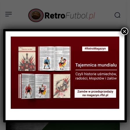
×
Taktyka piłkarska
Tag: