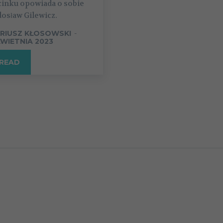
cinku opowiada o sobie
osław Gilewicz.
RIUSZ KŁOSOWSKI
-
KWIETNIA 2023
READ