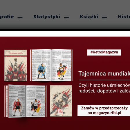
grafie
Statystyki
Książki
Hist
as
Szukaj
ruck