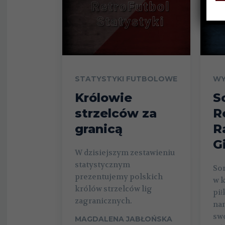
STATYSTYKI FUTBOLOWE
WY
Królowie
S
strzelców za
R
granicą
R
G
W dzisiejszym zestawieniu
statystycznym
Son
prezentujemy polskich
w k
królów strzelców lig
pił
zagranicznych.
nam
swo
MAGDALENA JABŁOŃSKA