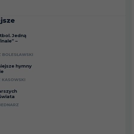
jsze
tbol. Jedną
inale” –
a
 BOLESŁAWSKI
niejsze hymny
ie
 KASOWSKI
arszych
świata
BEDNARZ