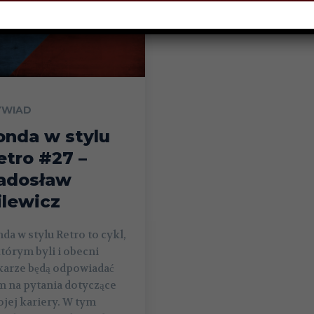
WIAD
onda w stylu
etro #27 –
adosław
ilewicz
da w stylu Retro to cykl,
tórym byli i obecni
karze będą odpowiadać
 na pytania dotyczące
jej kariery. W tym