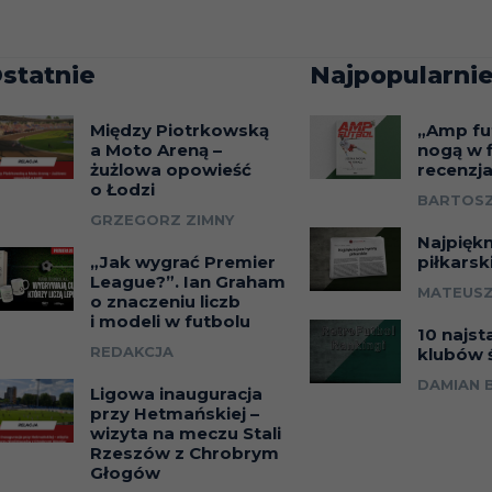
statnie
Najpopularnie
Między Piotrkowską
„Amp fu
a Moto Areną –
nogą w f
żużlowa opowieść
recenzj
o Łodzi
BARTOSZ
GRZEGORZ ZIMNY
Najpięk
„Jak wygrać Premier
piłkarsk
League?”. Ian Graham
MATEUSZ
o znaczeniu liczb
i modeli w futbolu
10 najst
REDAKCJA
klubów 
DAMIAN 
Ligowa inauguracja
przy Hetmańskiej –
wizyta na meczu Stali
Rzeszów z Chrobrym
Głogów