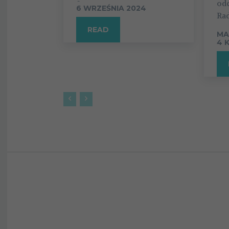
-
od
6 WRZEŚNIA 2024
Rad
READ
MA
4 