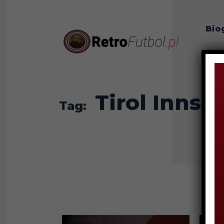
Bio
O n
Tirol Innsb
Tag: