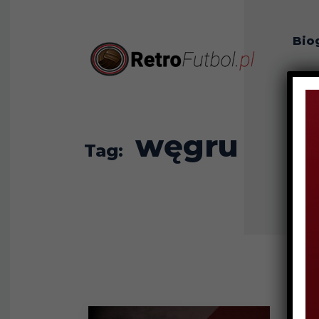
Bio
O n
węgru
Tag: