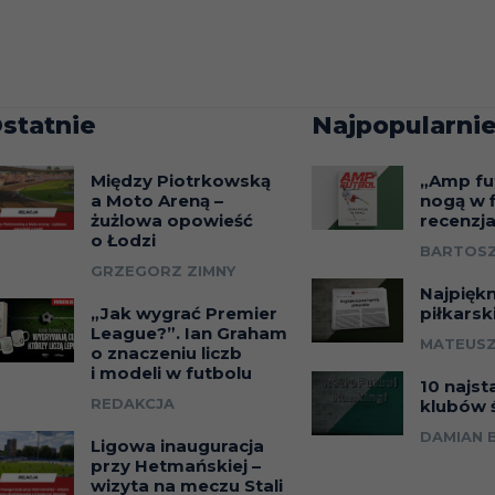
statnie
Najpopularnie
Między Piotrkowską
„Amp fu
a Moto Areną –
nogą w f
żużlowa opowieść
recenzj
o Łodzi
BARTOSZ
GRZEGORZ ZIMNY
Najpięk
„Jak wygrać Premier
piłkarsk
League?”. Ian Graham
MATEUSZ
o znaczeniu liczb
i modeli w futbolu
10 najst
REDAKCJA
klubów 
DAMIAN 
Ligowa inauguracja
przy Hetmańskiej –
wizyta na meczu Stali