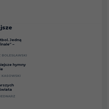
jsze
tbol. Jedną
inale” –
a
 BOLESŁAWSKI
niejsze hymny
ie
 KASOWSKI
arszych
świata
BEDNARZ