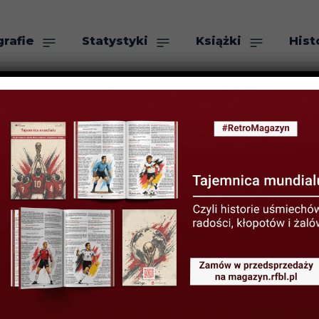
grafie
Statystyki
Książki
Hist
as
Szukaj