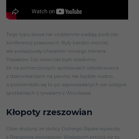
Tego typu słowa nie codziennie padają podczas
konferencji prasowych. Były bardzo mocne,
ale pokazywały charakter nowego trenera
Pasiaków. Już wówczas było wiadomo,
że na pomeczowych spotkaniach szkoleniowca
z dziennikarzami na pewno nie będzie nudno,
a potwierdziło się to po zapowiadanych we wstępie
spotkaniach z rywalami z Wrocławia.
Kłopoty rzeszowian
Obie drużyny ze stolicy Dolnego Śląska wywiozły
z Rzeszowa zwycięstwo. Większych emocji niż to,