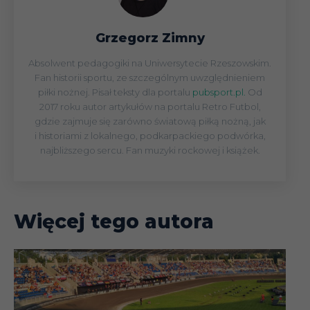
Grzegorz Zimny
Absolwent pedagogiki na Uniwersytecie Rzeszowskim.
Fan historii sportu, ze szczególnym uwzględnieniem
piłki nożnej. Pisał teksty dla portalu
pubsport.pl.
Od
2017 roku autor artykułów na portalu Retro Futbol,
gdzie zajmuje się zarówno światową piłką nożną, jak
i historiami z lokalnego, podkarpackiego podwórka,
najbliższego sercu. Fan muzyki rockowej i książek.
Więcej tego autora