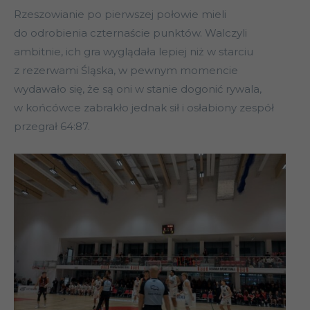
Rzeszowianie po pierwszej połowie mieli
do odrobienia czternaście punktów. Walczyli
ambitnie, ich gra wyglądała lepiej niż w starciu
z rezerwami Śląska, w pewnym momencie
wydawało się, że są oni w stanie dogonić rywala,
w końcówce zabrakło jednak sił i osłabiony zespół
przegrał 64:87.