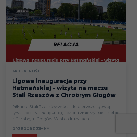
AKTUALNOŚCI
Ligowa inauguracja przy
Hetmańskiej – wizyta na meczu
Stali Rzeszów z Chrobrym Głogów
Piłkarze Stali Rzeszów wrócili do pierwszoligowej
rywalizacji. Na inaugurację sezonu zmierzyli się u siebie
z Chrobrym Głogów. W obu drużynach...
GRZEGORZ ZIMNY