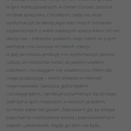
w tym kontuzjowanych. A trener Curović zarzucił
mi brak szacunku. Chciałbym, żeby mu ktoś
wytłumaczył, że darzę jego oraz innych trenerów
zagranicznych o wiele większym szacunkiem niż oni
darzą nas – trenerów polskich, więc niech on o tym
pamięta i nie zarzuca mi takich rzeczy.
A gdy po meczu próbuję mu wytłumaczyć pewne
rzeczy, on ironicznie mówi, że jestem wielkim
coachem i że osiągam nie wiadomo co. Mam dla
niego propozycję – niech wklepie w Internet
moje nazwisko i poczyta, gdzie byłem
i co osiągnąłem, i spróbuje przymierzyć się do tego.
Jeśli był w tych miejscach, w których ja byłem,
to może sobie tak gadać. Zapraszam go, by kiedyś
pojechał na mistrzostwa świata i poprowadził tam
zespół – jakikolwiek. Nigdy go tam nie było,