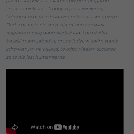
przed sobą kilkaset kilometrów do Starogardu
i mecz z piekielnie trudnym przeciwnikiem,
który jest w bardzo trudnym położeniu sportowym.
Derby na razie nie spędzają mi snu z powiek,
najpierw muszę doprowadzić ludzi do użytku,
bo jeśli mam zabrać tę grupę ludzi, w takim stanie
zdrowotnym na wyjazd, to odpowiadam szczerze,
że to nie jest humanitarne.