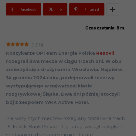
Facebook
X
Pinterest
Czas czytania:
8
m.
5
(
10
)
Koszykarze OPTeam Energia Polska
Resovii
rozegrali dwa mecze w ciągu trzech dni. W obu
zmierzyli się z drużynami z Wrocławia. Najpierw,
14 grudnia 2024 roku, podejmowali rezerwy
występującego w najwyższej klasie
rozgrywkowej Śląska. Dwa dni później stoczyli
bój z zespołem WKK Active Hotel.
Pierwszy z tych meczów rozegrany został w ramach
15. kolejki Bank Pekao 1. Ligi, drugi zaś był zaległym
spotkaniem dziesiątej serii gier. Jak już