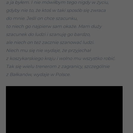
a ja byłem. I nie mówiłbym tego nigdy w życiu,
gdyby nie to, że ktoś w taki sposób się zwraca
do mnie. Jeśli on chce szacunku,
to niech go najpierw sam okaże. Mam duży
szacunek do ludzi i szanuję go bardzo,
ale niech on też zacznie szanować ludzi.
Niech mu się nie wydaje, że przyjechał
z koszykarskiego kraju i wolno mu wszystko robić.
Tak się wielu trenerom z zagranicy, szczególnie
z Bałkanów, wydaje w Polsce.