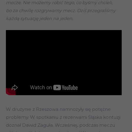
mecze. Nie możemy robić tego, co byśmy chcieli,
bo za chwilę rozgrywamy mecz. Dziś przegraliśmy
każdą sytuację jeden na jeden.
W drużynie z Rzeszowa namnożyły się potężne
problemy. W spotkaniu z rezerwami Śląska kontuzji
doznał Dawid Zaguła. Wcześniej, podczas meczu