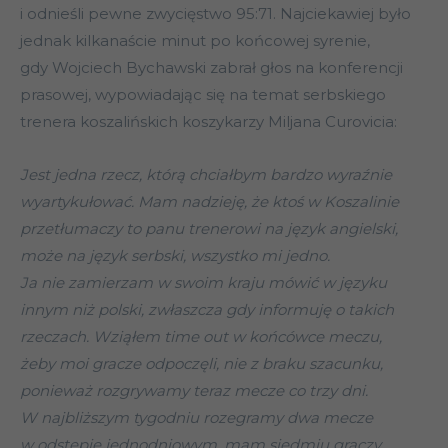
i odnieśli pewne zwycięstwo 95:71. Najciekawiej było
jednak kilkanaście minut po końcowej syrenie,
gdy Wojciech Bychawski zabrał głos na konferencji
prasowej, wypowiadając się na temat serbskiego
trenera koszalińskich koszykarzy Miljana Curovicia:
Jest jedna rzecz, którą chciałbym bardzo wyraźnie
wyartykułować. Mam nadzieję, że ktoś w Koszalinie
przetłumaczy to panu trenerowi na język angielski,
może na język serbski, wszystko mi jedno.
Ja nie zamierzam w swoim kraju mówić w języku
innym niż polski, zwłaszcza gdy informuję o takich
rzeczach. Wziąłem time out w końcówce meczu,
żeby moi gracze odpoczęli, nie z braku szacunku,
ponieważ rozgrywamy teraz mecze co trzy dni.
W najbliższym tygodniu rozegramy dwa mecze
w odstępie jednodniowym, mam siedmiu graczy,