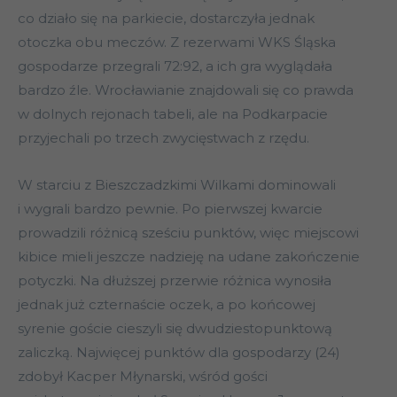
co działo się na parkiecie, dostarczyła jednak
otoczka obu meczów. Z rezerwami WKS Śląska
gospodarze przegrali 72:92, a ich gra wyglądała
bardzo źle. Wrocławianie znajdowali się co prawda
w dolnych rejonach tabeli, ale na Podkarpacie
przyjechali po trzech zwycięstwach z rzędu.
W starciu z Bieszczadzkimi Wilkami dominowali
i wygrali bardzo pewnie. Po pierwszej kwarcie
prowadzili różnicą sześciu punktów, więc miejscowi
kibice mieli jeszcze nadzieję na udane zakończenie
potyczki. Na dłuższej przerwie różnica wynosiła
jednak już czternaście oczek, a po końcowej
syrenie goście cieszyli się dwudziestopunktową
zaliczką. Najwięcej punktów dla gospodarzy (24)
zdobył Kacper Młynarski, wśród gości