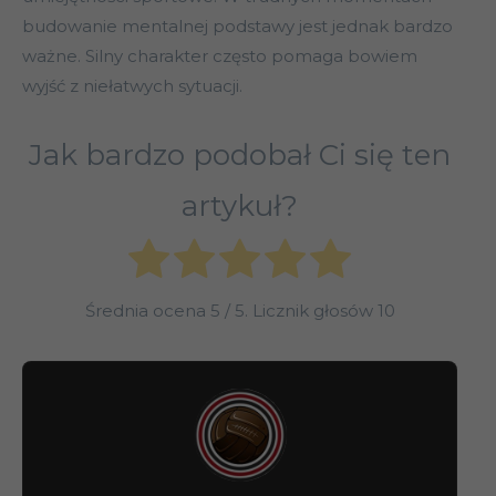
budowanie mentalnej podstawy jest jednak bardzo
ważne. Silny charakter często pomaga bowiem
wyjść z niełatwych sytuacji.
Jak bardzo podobał Ci się ten
artykuł?
Średnia ocena
5
/ 5. Licznik głosów
10