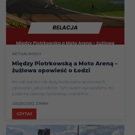
AKTUALNOŚCI
Między Piotrkowską a Moto Areną –
żużlowa opowieść o Łodzi
Nic tak bardzo nie służy budowaniu sportowych
opowieści, jak podróże. Tym razem wyruszyliśmy do
Łodzi na zawody Speedway Grand Prix....
GRZEGORZ ZIMNY
CZYTAJ