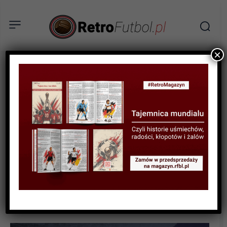
×
RELACJE
Wirus grypy, napięty
terminarz i charakter
trenera – reminiscencje po
meczach OPTeam Energia
Polska Resovii z drużynami
z Wrocławia