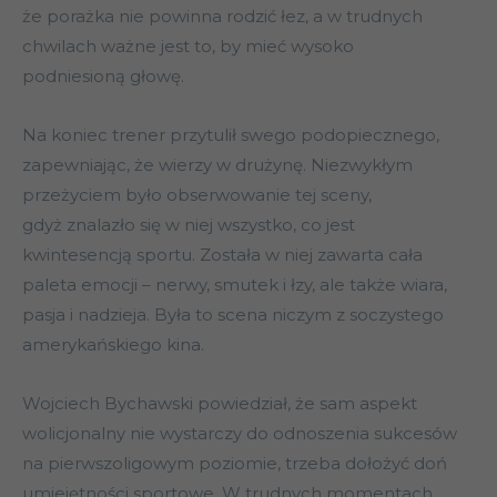
że porażka nie powinna rodzić łez, a w trudnych
chwilach ważne jest to, by mieć wysoko
podniesioną głowę.
Na koniec trener przytulił swego podopiecznego,
zapewniając, że wierzy w drużynę. Niezwykłym
przeżyciem było obserwowanie tej sceny,
gdyż znalazło się w niej wszystko, co jest
kwintesencją sportu. Została w niej zawarta cała
paleta emocji – nerwy, smutek i łzy, ale także wiara,
pasja i nadzieja. Była to scena niczym z soczystego
amerykańskiego kina.
Wojciech Bychawski powiedział, że sam aspekt
wolicjonalny nie wystarczy do odnoszenia sukcesów
na pierwszoligowym poziomie, trzeba dołożyć doń
umiejętności sportowe. W trudnych momentach