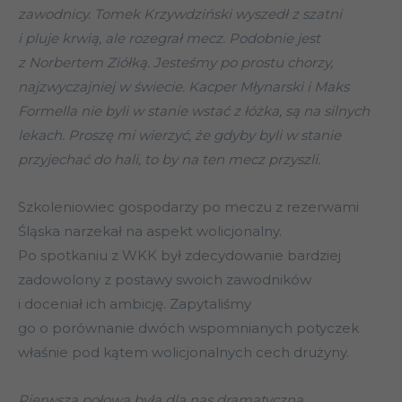
zawodnicy. Tomek Krzywdziński wyszedł z szatni
i pluje krwią, ale rozegrał mecz. Podobnie jest
z Norbertem Ziółką. Jesteśmy po prostu chorzy,
najzwyczajniej w świecie. Kacper Młynarski i Maks
Formella nie byli w stanie wstać z łóżka, są na silnych
lekach. Proszę mi wierzyć, że gdyby byli w stanie
przyjechać do hali, to by na ten mecz przyszli.
Szkoleniowiec gospodarzy po meczu z rezerwami
Śląska narzekał na aspekt wolicjonalny.
Po spotkaniu z WKK był zdecydowanie bardziej
zadowolony z postawy swoich zawodników
i doceniał ich ambicję. Zapytaliśmy
go o porównanie dwóch wspomnianych potyczek
właśnie pod kątem wolicjonalnych cech drużyny.
Pierwsza połowa była dla nas dramatyczna