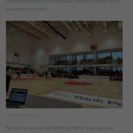
najskuteczniejszy był Samajae Haynes-Jones, autor
dwudziestu oczek.
Fot. Grzegorz Zimny
Na pomeczowej konferencji trener zwycięzców