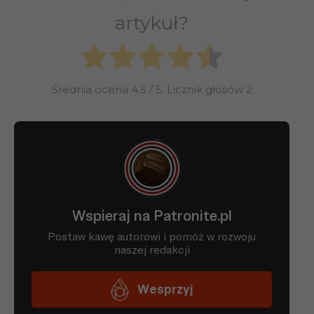
artykuł?
Średnia ocena
4.5
/ 5. Licznik głosów
2