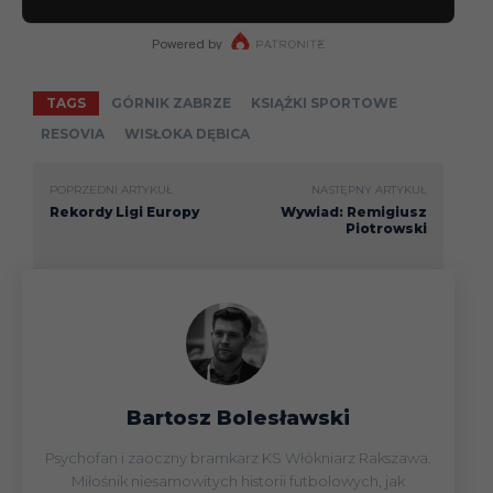
TAGS
GÓRNIK ZABRZE
KSIĄŻKI SPORTOWE
RESOVIA
WISŁOKA DĘBICA
POPRZEDNI ARTYKUŁ
NASTĘPNY ARTYKUŁ
Rekordy Ligi Europy
Wywiad: Remigiusz
Piotrowski
Bartosz Bolesławski
Psychofan i zaoczny bramkarz KS Włókniarz Rakszawa.
Miłośnik niesamowitych historii futbolowych, jak