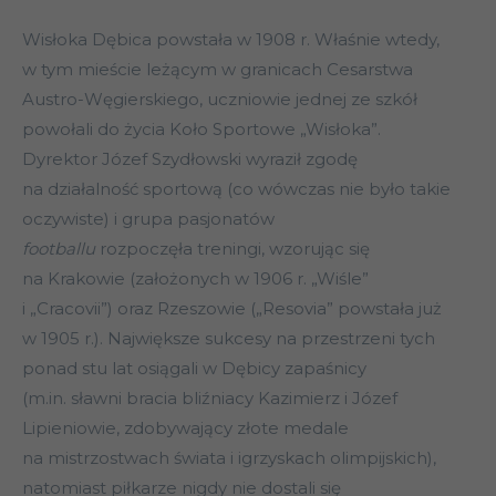
Wisłoka Dębica powstała w 1908 r. Właśnie wtedy,
w tym mieście leżącym w granicach Cesarstwa
Austro-Węgierskiego, uczniowie jednej ze szkół
powołali do życia Koło Sportowe „Wisłoka”.
Dyrektor Józef Szydłowski wyraził zgodę
na działalność sportową (co wówczas nie było takie
oczywiste) i grupa pasjonatów
footballu
rozpoczęła treningi, wzorując się
na Krakowie (założonych w 1906 r. „Wiśle”
i „Cracovii”) oraz Rzeszowie („Resovia” powstała już
w 1905 r.). Największe sukcesy na przestrzeni tych
ponad stu lat osiągali w Dębicy zapaśnicy
(m.in. sławni bracia bliźniacy Kazimierz i Józef
Lipieniowie, zdobywający złote medale
na mistrzostwach świata i igrzyskach olimpijskich),
natomiast piłkarze nigdy nie dostali się