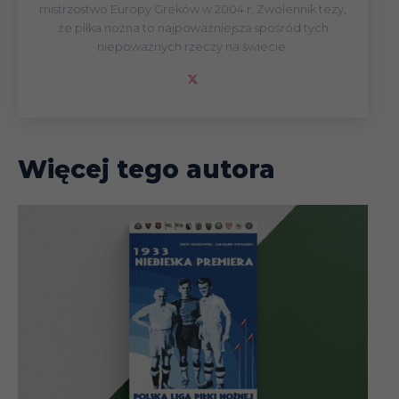
mistrzostwo Europy Greków w 2004 r. Zwolennik tezy,
że piłka nożna to najpoważniejsza spośród tych
niepoważnych rzeczy na świecie.
Więcej tego autora