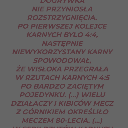
DOGRYWKA
NIE PRZYNIOSŁA
ROZSTRZYGNIĘCIA.
PO PIERWSZEJ KOLEJCE
KARNYCH BYŁO 4:4,
NASTĘPNIE
NIEWYKORZYSTANY KARNY
SPOWODOWAŁ,
ŻE WISŁOKA PRZEGRAŁA
W RZUTACH KARNYCH 4:5
PO BARDZO ZACIĘTYM
POJEDYNKU. (…) WIELU
DZIAŁACZY I KIBICÓW MECZ
Z GÓRNIKIEM OKREŚLIŁO
MECZEM 80-LECIA. (…)