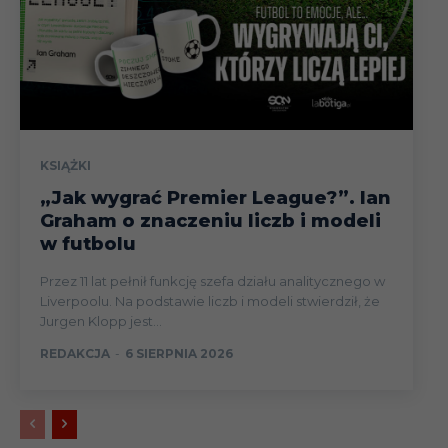
KSIĄŻKI
„Jak wygrać Premier League?”. Ian
Graham o znaczeniu liczb i modeli
w futbolu
Przez 11 lat pełnił funkcję szefa działu analitycznego w
Liverpoolu. Na podstawie liczb i modeli stwierdził, że
Jurgen Klopp jest...
REDAKCJA
-
6 SIERPNIA 2026