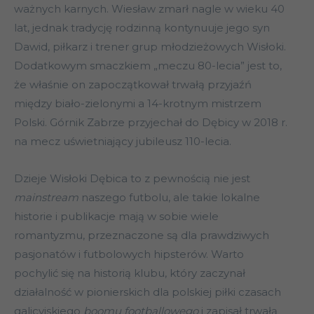
ważnych karnych. Wiesław zmarł nagle w wieku 40
lat, jednak tradycję rodzinną kontynuuje jego syn
Dawid, piłkarz i trener grup młodzieżowych Wisłoki.
Dodatkowym smaczkiem „meczu 80-lecia” jest to,
że właśnie on zapoczątkował trwałą przyjaźń
między biało-zielonymi a 14-krotnym mistrzem
Polski. Górnik Zabrze przyjechał do Dębicy w 2018 r.
na mecz uświetniający jubileusz 110-lecia.
Dzieje Wisłoki Dębica to z pewnością nie jest
mainstream
naszego futbolu, ale takie lokalne
historie i publikacje mają w sobie wiele
romantyzmu, przeznaczone są dla prawdziwych
pasjonatów i futbolowych hipsterów. Warto
pochylić się na historią klubu, który zaczynał
działalność w pionierskich dla polskiej piłki czasach
galicyjskiego
boomu footballowego
i zapisał trwałą