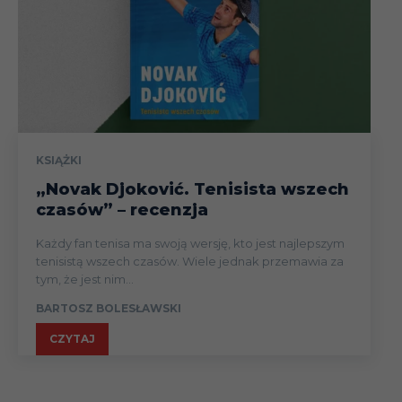
KSIĄŻKI
„Novak Djoković. Tenisista wszech
czasów” – recenzja
Każdy fan tenisa ma swoją wersję, kto jest najlepszym
tenisistą wszech czasów. Wiele jednak przemawia za
tym, że jest nim...
BARTOSZ BOLESŁAWSKI
CZYTAJ