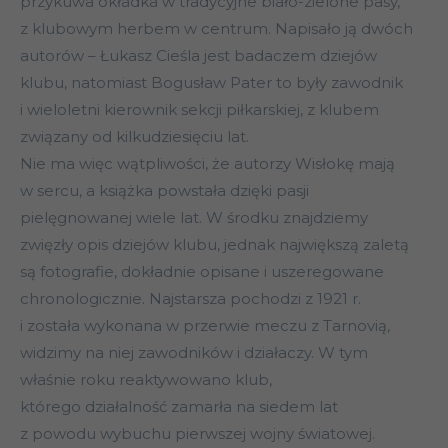
przykuwa okładka w tradycyjne biało-zielone pasy,
z klubowym herbem w centrum. Napisało ją dwóch
autorów – Łukasz Cieśla jest badaczem dziejów
klubu, natomiast Bogusław Pater to były zawodnik
i wieloletni kierownik sekcji piłkarskiej, z klubem
związany od kilkudziesięciu lat.
Nie ma więc wątpliwości, że autorzy Wisłokę mają
w sercu, a książka powstała dzięki pasji
pielęgnowanej wiele lat. W środku znajdziemy
zwięzły opis dziejów klubu, jednak największą zaletą
są fotografie, dokładnie opisane i uszeregowane
chronologicznie. Najstarsza pochodzi z 1921 r.
i została wykonana w przerwie meczu z Tarnovią,
widzimy na niej zawodników i działaczy. W tym
właśnie roku reaktywowano klub,
którego działalność zamarła na siedem lat
z powodu wybuchu pierwszej wojny światowej.