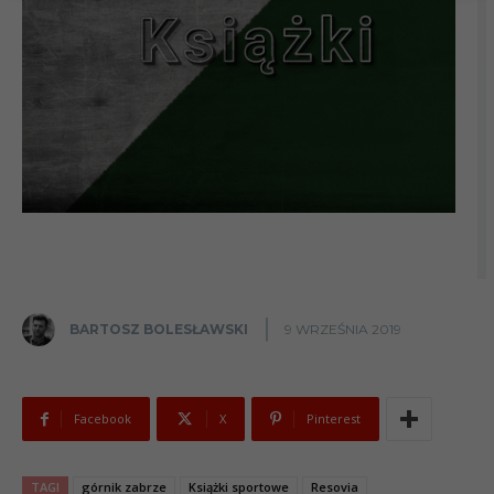
BARTOSZ BOLESŁAWSKI
9 WRZEŚNIA 2019
Facebook
X
Pinterest
TAGI
górnik zabrze
Książki sportowe
Resovia