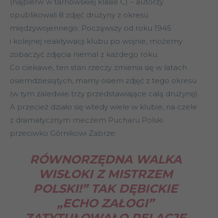
(najpierw w tarnowskiej klasie C) – autorzy
opublikowali 8 zdjęć drużyny z okresu
międzywojennego. Począwszy od roku 1945
i kolejnej reaktywacji klubu po wojnie, możemy
zobaczyć zdjęcia niemal z każdego roku.
Co ciekawe, ten stan rzeczy zmienia się w latach
osiemdziesiątych, mamy osiem zdjęć z tego okresu
(w tym zaledwie trzy przedstawiające całą drużynę).
A przecież działo się wtedy wiele w klubie, na czele
z dramatycznym meczem Pucharu Polski
przeciwko Górnikowi Zabrze:
RÓWNORZĘDNA WALKA
WISŁOKI Z MISTRZEM
POLSKI!” TAK DĘBICKIE
„ECHO ZAŁOGI”
ZATYTUŁOWAŁO RELACJĘ