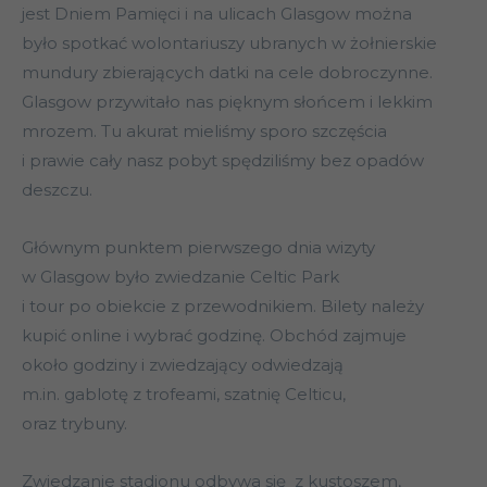
jest Dniem Pamięci i na ulicach Glasgow można
było spotkać wolontariuszy ubranych w żołnierskie
mundury zbierających datki na cele dobroczynne.
Glasgow przywitało nas pięknym słońcem i lekkim
mrozem. Tu akurat mieliśmy sporo szczęścia
i prawie cały nasz pobyt spędziliśmy bez opadów
deszczu.
Głównym punktem pierwszego dnia wizyty
w Glasgow było zwiedzanie Celtic Park
i tour po obiekcie z przewodnikiem. Bilety należy
kupić online i wybrać godzinę. Obchód zajmuje
około godziny i zwiedzający odwiedzają
m.in. gablotę z trofeami, szatnię Celticu,
oraz trybuny.
Zwiedzanie stadionu odbywa się z kustoszem,