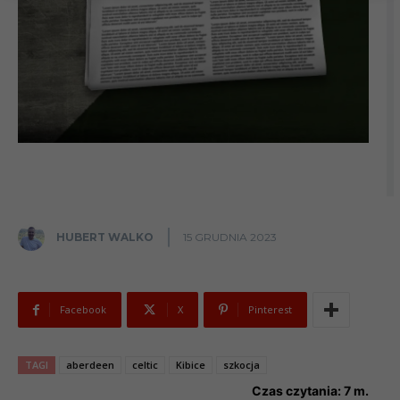
HUBERT WALKO
15 GRUDNIA 2023
Facebook
X
Pinterest
TAGI
aberdeen
celtic
Kibice
szkocja
Czas czytania:
7
m.