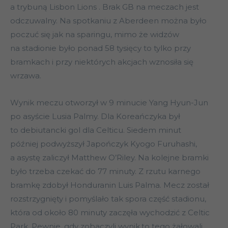
a trybuną Lisbon Lions . Brak GB na meczach jest
odczuwalny. Na spotkaniu z Aberdeen można było
poczuć się jak na sparingu, mimo że widzów
na stadionie było ponad 58 tysięcy to tylko przy
bramkach i przy niektórych akcjach wznosiła się
wrzawa.
Wynik meczu otworzył w 9 minucie Yang Hyun-Jun
po asyście Lusia Palmy. Dla Koreańczyka był
to debiutancki gol dla Celticu. Siedem minut
później podwyższył Japończyk Kyogo Furuhashi,
a asystę zaliczył Matthew O’Riley. Na kolejne bramki
było trzeba czekać do 77 minuty. Z rzutu karnego
bramkę zdobył Honduranin Luis Palma. Mecz został
rozstrzygnięty i pomyślało tak spora część stadionu,
która od około 80 minuty zaczęła wychodzić z Celtic
Park. Pewnie, gdy zobaczyli wynik,to tego żałowali,