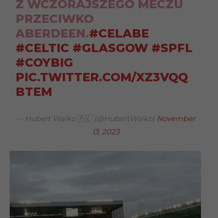
Z WCZORAJSZEGO MECZU
PRZECIWKO
ABERDEEN.
#CELABE
#CELTIC
#GLASGOW
#SPFL
#COYBIG
PIC.TWITTER.COM/XZ3VQQ
BTEM
— Hubert Walko 🇵🇱 (@HubertWalko)
November
13, 2023