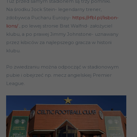
Tuż przed samym stadionem są trzy pomniki.
Na środku Jock Stein- legendarny trener,
zdobywca Pucharu Europy-
https://rfbl.pl/lisbon-
lions/
, po lewej stronie Brat Walfrid- założyciel
klubu, a po prawej Jimmy Johnstone- uznawany
przez kibiców za najlepszego gracza w historii
klubu.
Po zwiedzaniu można odpocząć w stadionowym
pubie i obejrzeć np. mecz angielskiej Premier
League.