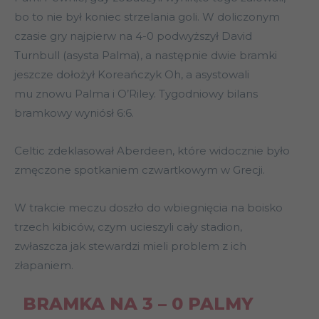
bo to nie był koniec strzelania goli. W doliczonym
czasie gry najpierw na 4-0 podwyższył David
Turnbull (asysta Palma), a następnie dwie bramki
jeszcze dołożył Koreańczyk Oh, a asystowali
mu znowu Palma i O’Riley. Tygodniowy bilans
bramkowy wyniósł 6:6.
Celtic zdeklasował Aberdeen, które widocznie było
zmęczone spotkaniem czwartkowym w Grecji.
W trakcie meczu doszło do wbiegnięcia na boisko
trzech kibiców, czym ucieszyli cały stadion,
zwłaszcza jak stewardzi mieli problem z ich
złapaniem.
BRAMKA NA 3 – 0 PALMY