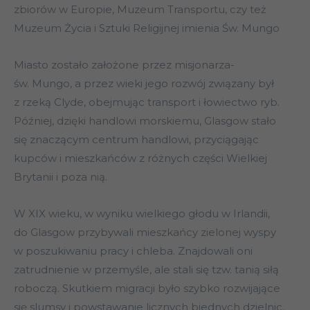
zbiorów w Europie, Muzeum Transportu, czy też
Muzeum Życia i Sztuki Religijnej imienia Św. Mungo
Miasto zostało założone przez misjonarza-
św. Mungo, a przez wieki jego rozwój związany był
z rzeką Clyde, obejmując transport i łowiectwo ryb.
Później, dzięki handlowi morskiemu, Glasgow stało
się znaczącym centrum handlowi, przyciągając
kupców i mieszkańców z różnych części Wielkiej
Brytanii i poza nią.
W XIX wieku, w wyniku wielkiego głodu w Irlandii,
do Glasgow przybywali mieszkańcy zielonej wyspy
w poszukiwaniu pracy i chleba. Znajdowali oni
zatrudnienie w przemyśle, ale stali się tzw. tanią siłą
roboczą. Skutkiem migracji było szybko rozwijające
się slumsy i powstawanie licznych biednych dzielnic.