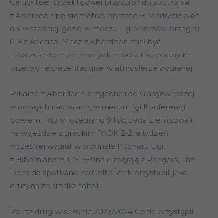
Celtic- lider tabeli ligowej przystąpił do spotkania
z Aberdeen po sromotnej porażce w Madrycie pięć
dni wcześniej, gdzie w meczu Ligi Mistrzów przegrał
0-6 z Atletico. Mecz z Aberdeen miał być
znieczuleniem po madryckim bólu i rozpoczęcie
przerwy reprezentacyjnej w atmosferze wygranej.
Piłkarze z Aberdeen przyjechali do Glasgow raczej
w dobrych nastrojach, w meczu Ligi Konferencji
bowiem , który rozegrano 9 listopada zremisowali
na wyjeździe z greckim PAOK 2-2, a tydzień
wcześniej wygrali w półfinale Pucharu Ligi
z Hibernianem 1-0 i w finale zagrają z Rangers. The
Dons do spotkania na Celtic Park przystąpili jako
drużyna ze środka tabeli.
Po raz drugi w sezonie 2023/2024 Celtic przystąpił