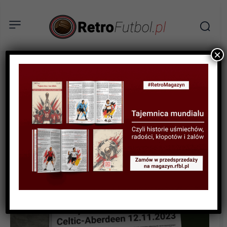
×
RELACJE
Wizyta w Glasgow i mecz
Celtic-Aberdeen 12.11.2023