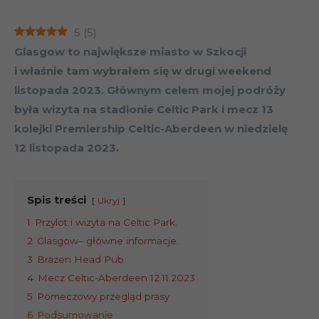
5
(
5
)
Glasgow to największe miasto w Szkocji
i właśnie tam wybrałem się w drugi weekend
listopada 2023. Głównym celem mojej podróży
była wizyta na stadionie Celtic Park i mecz 13
kolejki Premiership Celtic-Aberdeen w niedzielę
12 listopada 2023.
Spis treści
Ukryj
1
Przylot i wizyta na Celtic Park.
2
Glasgow– główne informacje.
3
Brazen Head Pub
4
Mecz Celtic-Aberdeen 12.11.2023
5
Pomeczowy przegląd prasy
6
Podsumowanie