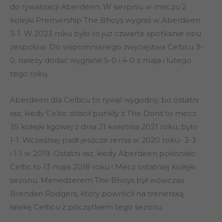
do rywalizacji Aberdeen. W sierpniu w meczu 2
kolejki Premiership The Bhoys wygrali w Aberdeen
3-1. W 2023 roku było to już czwarte spotkanie obu
zespołów. Do wspomnianego zwycięstwa Celticu 3-
0, należy dodać wygrane 5-0 i 4-0 z maja i lutego
tego roku.
Aberdeen dla Celticu to rywal wygodny, bo ostatni
raz, kiedy Celtic stracił punkty z The Dons to mecz
35 kolejki ligowej z dnia 21 kwietnia 2021 roku, było
1-1. Wcześniej padł jeszcze remis w 2020 roku- 3-3
i 1-1 w 2019. Ostatni raz, kiedy Aberdeen pokonało
Celtic to 13 maja 2018 roku ! Mecz ostatniej kolejki
sezonu. Menedżerem The Bhoys był wówczas
Brendan Rodgers, który powrócił na trenerską
ławkę Celticu z początkiem tego sezonu.