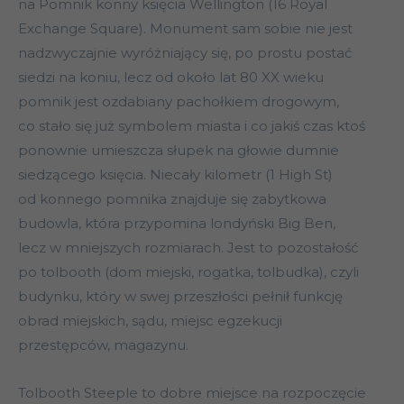
na Pomnik konny księcia Wellington (16 Royal
Exchange Square). Monument sam sobie nie jest
nadzwyczajnie wyróżniający się, po prostu postać
siedzi na koniu, lecz od około lat 80 XX wieku
pomnik jest ozdabiany pachołkiem drogowym,
co stało się już symbolem miasta i co jakiś czas ktoś
ponownie umieszcza słupek na głowie dumnie
siedzącego księcia. Niecały kilometr (1 High St)
od konnego pomnika znajduje się zabytkowa
budowla, która przypomina londyński Big Ben,
lecz w mniejszych rozmiarach. Jest to pozostałość
po tolbooth (dom miejski, rogatka, tolbudka), czyli
budynku, który w swej przeszłości pełnił funkcję
obrad miejskich, sądu, miejsc egzekucji
przestępców, magazynu.
Tolbooth Steeple to dobre miejsce na rozpoczęcie