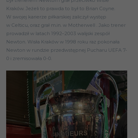
był trenerem Newton i grał przeciwko Wiśle
Kraków. Jeżeli to prawda to był to Brian Coyne.
W swojej karierze piłkarskiej zaliczył występ
w Celticu, oraz grał m.in. w Motherwell . Jako trener
prowadził w latach 1992–2003 walijski zespół
Newton. Wisła Kraków w 1998 roku raz pokonała
Newton w rundzie przedwstępnej Pucharu UEFA 7-
0 i zremisowała 0-0.