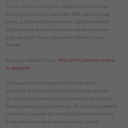
Chcąc pomóc młodzieży i dzieciom zmuszonym
do podjęcia pracy, 6 listopada 1887 roku powstał
Celtic, a głównym założycielem, był Brat Walfrid.
Do założenia doszło w sali Kościoła Świętej Marii
przy ulicy East Rose (obecnie to Abercromby
Street).
Więcej o historii Celticu:
https://rfbl.pl/swieta-wojna-
w-glasgow/
Do najważniejszych punktów, które należy
zobaczyć w Glasgow podczas krótkiego pobytu
to na pewno centralny punkt miasta, czyli George
Square (plac im. króla Jerzego III). Stamtąd całkiem
niedaleko znajduje się Galeria Sztuki Nowoczesnej.
Tutaj jednak bardziej należy zwrócić uwagę