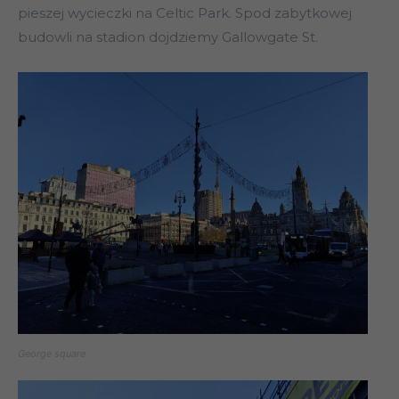
pieszej wycieczki na Celtic Park. Spod zabytkowej
budowli na stadion dojdziemy Gallowgate St.
George square