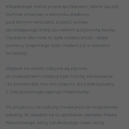
Kilkadziesiąt minut przed spotkaniem, kibice zaczęli
tłumnie zmierzać w kierunku stadionu,
pod którym nietrudno znaleźć konika
sprzedającego bilety za całkiem przyzwoitą kwotę.
Osobiście dla mnie to była ostateczność i dzięki
pomocy znajomego bilet miałem już w kieszeni
wcześniej.
Wejście na obiekt odbywa się płynnie,
ze znalezieniem miejsca było trochę zamieszania
i to potwierdzili moi inni znajomi, lecz stali bywalcy
z chęcią pomogli ogarnąć miejscówkę.
Po przybyciu na trybuny trwała jeszcze rozgrzewka
piłkarzy. W składzie na to spotkanie zabrakło Maika
Nawrockiego, który od dłuższego czasu leczy