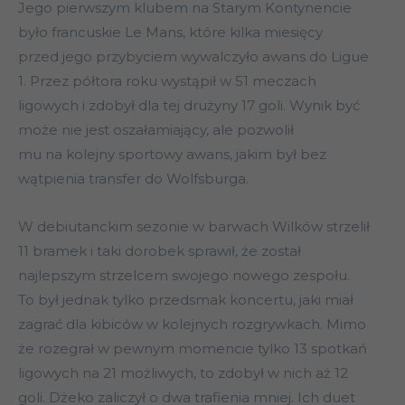
Jego pierwszym klubem na Starym Kontynencie
było francuskie Le Mans, które kilka miesięcy
przed jego przybyciem wywalczyło awans do Ligue
1. Przez półtora roku wystąpił w 51 meczach
ligowych i zdobył dla tej drużyny 17 goli. Wynik być
może nie jest oszałamiający, ale pozwolił
mu na kolejny sportowy awans, jakim był bez
wątpienia transfer do Wolfsburga.
W debiutanckim sezonie w barwach Wilków strzelił
11 bramek i taki dorobek sprawił, że został
najlepszym strzelcem swojego nowego zespołu.
To był jednak tylko przedsmak koncertu, jaki miał
zagrać dla kibiców w kolejnych rozgrywkach. Mimo
że rozegrał w pewnym momencie tylko 13 spotkań
ligowych na 21 możliwych, to zdobył w nich aż 12
goli. Dżeko zaliczył o dwa trafienia mniej. Ich duet