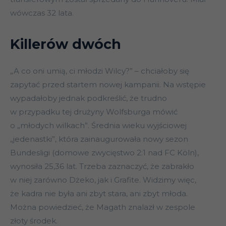
wówczas 32 lata.
Killerów dwóch
„A co oni umią, ci młodzi Wilcy?” – chciałoby się
zapytać przed startem nowej kampanii. Na wstępie
wypadałoby jednak podkreślić, że trudno
w przypadku tej drużyny Wolfsburga mówić
o „młodych wilkach”. Średnia wieku wyjściowej
„jedenastki”, która zainaugurowała nowy sezon
Bundesligi (domowe zwycięstwo 2:1 nad FC Köln),
wynosiła 25,36 lat. Trzeba zaznaczyć, że zabrakło
w niej zarówno Dżeko, jak i Grafite. Widzimy więc,
że kadra nie była ani zbyt stara, ani zbyt młoda.
Można powiedzieć, że Magath znalazł w zespole
złoty środek.