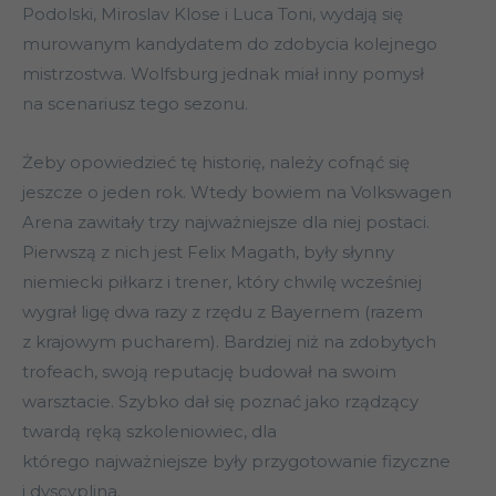
Podolski, Miroslav Klose i Luca Toni, wydają się
murowanym kandydatem do zdobycia kolejnego
mistrzostwa. Wolfsburg jednak miał inny pomysł
na scenariusz tego sezonu.
Żeby opowiedzieć tę historię, należy cofnąć się
jeszcze o jeden rok. Wtedy bowiem na Volkswagen
Arena zawitały trzy najważniejsze dla niej postaci.
Pierwszą z nich jest Felix Magath, były słynny
niemiecki piłkarz i trener, który chwilę wcześniej
wygrał ligę dwa razy z rzędu z Bayernem (razem
z krajowym pucharem). Bardziej niż na zdobytych
trofeach, swoją reputację budował na swoim
warsztacie. Szybko dał się poznać jako rządzący
twardą ręką szkoleniowiec, dla
którego najważniejsze były przygotowanie fizyczne
i dyscyplina.