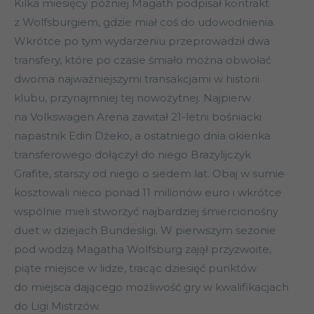
Kilka miesięcy później Magath podpisał kontrakt
z Wolfsburgiem, gdzie miał coś do udowodnienia.
Wkrótce po tym wydarzeniu przeprowadził dwa
transfery, które po czasie śmiało można obwołać
dwoma najważniejszymi transakcjami w historii
klubu, przynajmniej tej nowożytnej. Najpierw
na Volkswagen Arena zawitał 21-letni bośniacki
napastnik Edin Dżeko, a ostatniego dnia okienka
transferowego dołączył do niego Brazylijczyk
Grafite, starszy od niego o siedem lat. Obaj w sumie
kosztowali nieco ponad 11 milionów euro i wkrótce
wspólnie mieli stworzyć najbardziej śmiercionośny
duet w dziejach Bundesligi. W pierwszym sezonie
pod wodzą Magatha Wolfsburg zajął przyzwoite,
piąte miejsce w lidze, tracąc dziesięć punktów
do miejsca dającego możliwość gry w kwalifikacjach
do Ligi Mistrzów.