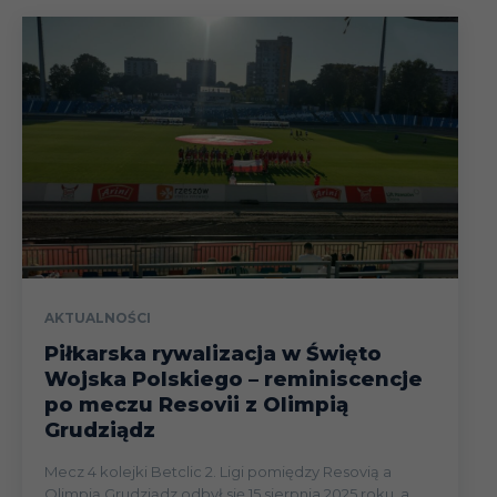
AKTUALNOŚCI
Piłkarska rywalizacja w Święto
Wojska Polskiego – reminiscencje
po meczu Resovii z Olimpią
Grudziądz
Mecz 4 kolejki Betclic 2. Ligi pomiędzy Resovią a
Olimpią Grudziądz odbył się 15 sierpnia 2025 roku, a