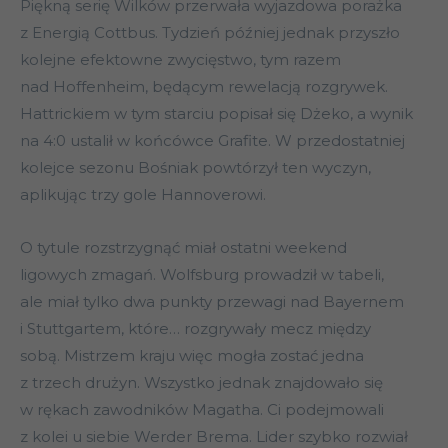
Piękną serię Wilków przerwała wyjazdowa porażka
z Energią Cottbus. Tydzień później jednak przyszło
kolejne efektowne zwycięstwo, tym razem
nad Hoffenheim, będącym rewelacją rozgrywek.
Hattrickiem w tym starciu popisał się Dżeko, a wynik
na 4:0 ustalił w końcówce Grafite. W przedostatniej
kolejce sezonu Bośniak powtórzył ten wyczyn,
aplikując trzy gole Hannoverowi.
O tytule rozstrzygnąć miał ostatni weekend
ligowych zmagań. Wolfsburg prowadził w tabeli,
ale miał tylko dwa punkty przewagi nad Bayernem
i Stuttgartem, które… rozgrywały mecz między
sobą. Mistrzem kraju więc mogła zostać jedna
z trzech drużyn. Wszystko jednak znajdowało się
w rękach zawodników Magatha. Ci podejmowali
z kolei u siebie Werder Brema. Lider szybko rozwiał