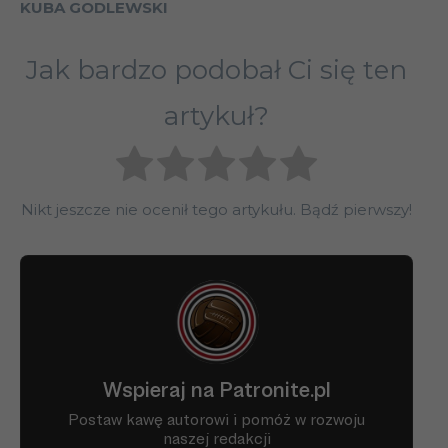
KUBA GODLEWSKI
Jak bardzo podobał Ci się ten
artykuł?
Nikt jeszcze nie ocenił tego artykułu. Bądź pierwszy!