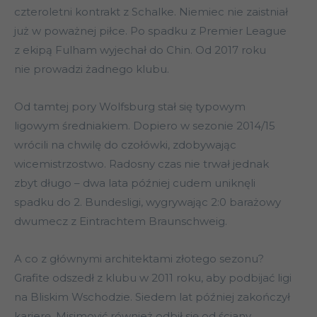
czteroletni kontrakt z Schalke. Niemiec nie zaistniał
już w poważnej piłce. Po spadku z Premier League
z ekipą Fulham wyjechał do Chin. Od 2017 roku
nie prowadzi żadnego klubu.
Od tamtej pory Wolfsburg stał się typowym
ligowym średniakiem. Dopiero w sezonie 2014/15
wrócili na chwilę do czołówki, zdobywając
wicemistrzostwo. Radosny czas nie trwał jednak
zbyt długo – dwa lata później cudem uniknęli
spadku do 2. Bundesligi, wygrywając 2:0 barażowy
dwumecz z Eintrachtem Braunschweig.
A co z głównymi architektami złotego sezonu?
Grafite odszedł z klubu w 2011 roku, aby podbijać ligi
na Bliskim Wschodzie. Siedem lat później zakończył
karierę. Misimović również odbił się od ściany