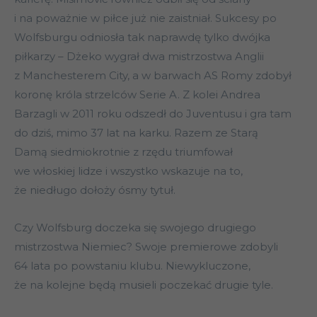
i na poważnie w piłce już nie zaistniał. Sukcesy po
Wolfsburgu odniosła tak naprawdę tylko dwójka
piłkarzy – Dżeko wygrał dwa mistrzostwa Anglii
z Manchesterem City, a w barwach AS Romy zdobył
koronę króla strzelców Serie A. Z kolei Andrea
Barzagli w 2011 roku odszedł do Juventusu i gra tam
do dziś, mimo 37 lat na karku. Razem ze Starą
Damą siedmiokrotnie z rzędu triumfował
we włoskiej lidze i wszystko wskazuje na to,
że niedługo dołoży ósmy tytuł.
Czy Wolfsburg doczeka się swojego drugiego
mistrzostwa Niemiec? Swoje premierowe zdobyli
64 lata po powstaniu klubu. Niewykluczone,
że na kolejne będą musieli poczekać drugie tyle.