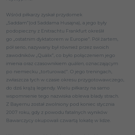
Wśród piłkarzy zyskał przydomek
„Saddam”(od Saddama Husajna), a jego były
podopieczny z Enitrachtu Frankfurt określił
go „ostatnim dyktatorem w Europie”. Pół żartem,
pół serio, nazywany był również przez swoich
zawodników „Quälix”, co było połączeniem jego
imienia oraz czasownikiem
quälen
, oznaczającym
po niemiecku „torturować”. O jego treningach,
zwłaszcza tych w czasie okresu przygotowawczego,
do dziś krążą legendy. Wielu piłkarzy na samo
wspomnienie tego nazwiska oblewa blady strach.
Z Bayernu został zwolniony pod koniec stycznia
2007 roku, gdy z powodu fatalnych wyników
Bawarczycy okupowali czwartą lokatę w lidze.