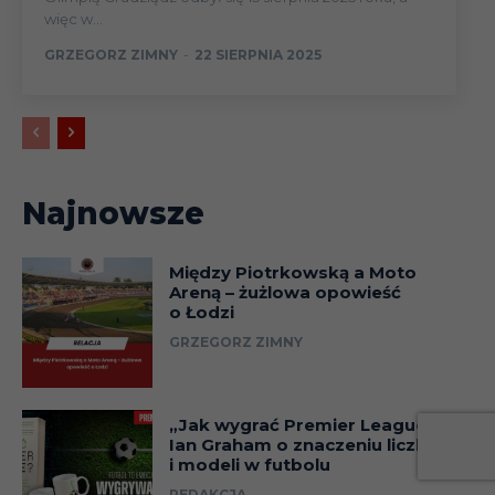
więc w...
GRZEGORZ ZIMNY
-
22 SIERPNIA 2025
Najnowsze
Między Piotrkowską a Moto
Areną – żużlowa opowieść
o Łodzi
GRZEGORZ ZIMNY
„Jak wygrać Premier League?”.
Ian Graham o znaczeniu liczb
i modeli w futbolu
REDAKCJA