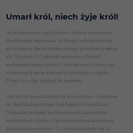
Umarł król, niech żyje król!
Jeżeli pierwsza część sezonu była w wykonaniu
Wolfsburga niemrawa, to druga była absolutnie
porywająca. Na początku lutego pokonali u siebie
VfL Bochum 2:0 (dublet autorstwa Dżeko)
w dziewiętnastej kolejce i tym samym rozpoczęli
imponującą serię dziesięciu zwycięstw z rzędu.
Przez ten czas zdobyli 26 bramek.
Gdy sezon powoli zmierzał ku końcowi, 4 kwietnia
do Wolfsburga przyjechał Bayern Monachium.
Gospodarze pałali żądzą rewanżu za porażkę
w jesiennym starciu. Pierwsza połowa spotkania,
zakończona remisem 1:1, nie wskazywała na to,