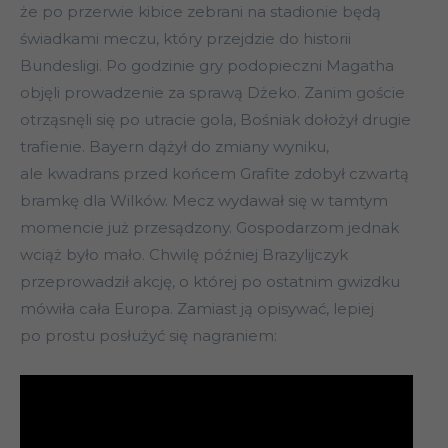
że po przerwie kibice zebrani na stadionie będą
świadkami meczu, który przejdzie do historii
Bundesligi. Po godzinie gry podopieczni Magatha
objęli prowadzenie za sprawą Dżeko. Zanim goście
otrząsnęli się po utracie gola, Bośniak dołożył drugie
trafienie. Bayern dążył do zmiany wyniku,
ale kwadrans przed końcem Grafite zdobył czwartą
bramkę dla Wilków. Mecz wydawał się w tamtym
momencie już przesądzony. Gospodarzom jednak
wciąż było mało. Chwilę później Brazylijczyk
przeprowadził akcję, o której po ostatnim gwizdku
mówiła cała Europa. Zamiast ją opisywać, lepiej
po prostu posłużyć się nagraniem: