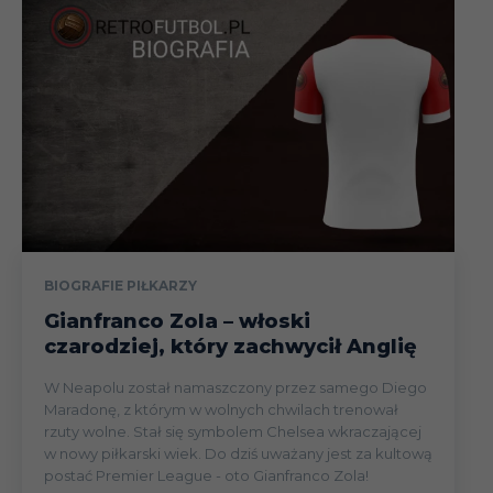
BIOGRAFIE PIŁKARZY
Gianfranco Zola – włoski
czarodziej, który zachwycił Anglię
W Neapolu został namaszczony przez samego Diego
Maradonę, z którym w wolnych chwilach trenował
rzuty wolne. Stał się symbolem Chelsea wkraczającej
w nowy piłkarski wiek. Do dziś uważany jest za kultową
postać Premier League - oto Gianfranco Zola!