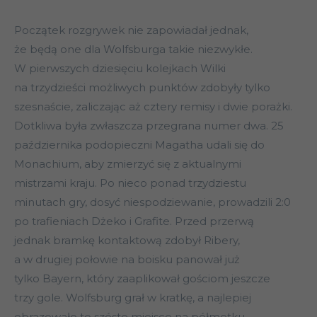
Początek rozgrywek nie zapowiadał jednak,
że będą one dla Wolfsburga takie niezwykłe.
W pierwszych dziesięciu kolejkach Wilki
na trzydzieści możliwych punktów zdobyły tylko
szesnaście, zaliczając aż cztery remisy i dwie porażki.
Dotkliwa była zwłaszcza przegrana numer dwa. 25
października podopieczni Magatha udali się do
Monachium, aby zmierzyć się z aktualnymi
mistrzami kraju. Po nieco ponad trzydziestu
minutach gry, dosyć niespodziewanie, prowadzili 2:0
po trafieniach Dżeko i Grafite. Przed przerwą
jednak bramkę kontaktową zdobył Ribery,
a w drugiej połowie na boisku panował już
tylko Bayern, który zaaplikował gościom jeszcze
trzy gole. Wolfsburg grał w kratkę, a najlepiej
obrazowało to szóste miejsce na półmetku