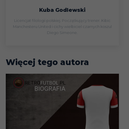
Kuba Godlewski
Licencjat filologii polskiej. Początkujący trener. Kibic
Manchesteru United i cichy wielbiciel czarnych koszul
Diego Simeone.
Więcej tego autora