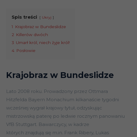
Spis treści
Ukryj
1
Krajobraz w Bundeslidze
2
Killerów dwóch
3
Umarł król, niech żyje król!
4
Posłowie
Krajobraz w Bundeslidze
Lato 2008 roku. Prowadzony przez Ottmara
Hitzfelda Bayern Monachium kilkanaście tygodni
wcześniej wygrał krajowy tytuł, odzyskując
mistrzowską paterę po ledwie rocznym panowaniu
VfB Stuttgart. Bawarczycy, w kadrze
których znajdują się m.in. Frank Ribery, Lukas