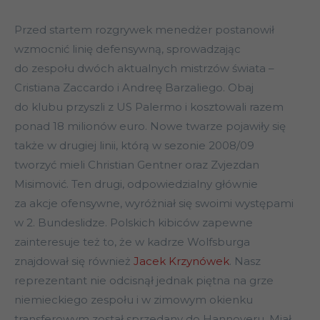
Przed startem rozgrywek menedżer postanowił
wzmocnić linię defensywną, sprowadzając
do zespołu dwóch aktualnych mistrzów świata –
Cristiana Zaccardo i Andreę Barzaliego. Obaj
do klubu przyszli z US Palermo i kosztowali razem
ponad 18 milionów euro. Nowe twarze pojawiły się
także w drugiej linii, którą w sezonie 2008/09
tworzyć mieli Christian Gentner oraz Zvjezdan
Misimović. Ten drugi, odpowiedzialny głównie
za akcje ofensywne, wyróżniał się swoimi występami
w 2. Bundeslidze. Polskich kibiców zapewne
zainteresuje też to, że w kadrze Wolfsburga
znajdował się również
Jacek Krzynówek
. Nasz
reprezentant nie odcisnął jednak piętna na grze
niemieckiego zespołu i w zimowym okienku
transferowym został sprzedany do Hannoveru. Miał