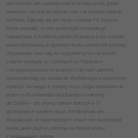
tak dobrze, ale występował w środku pola, gdzie
uważano, że jest za wysoki i nie ma wystarczającej
techniki. Zgłosiły się po niego czeskie FK Teplice,
które widziały w nim potencjał na niezłego
napastnika. Ich oferta warta 25 tysięcy euro została
zaakceptowana, a dyrektor klubu stwierdził później:
„Wydawało nam się, że wygraliśmy los na loterii”.
Udane występy w Czechach (w Teplicach
i na wypożyczeniu w zespole Usti nad Labem)
spowodowały, że działacze Wolfsburga postanowiły
wyłożyć na niego 4 miliony euro. Jego debiutancki
sezon w Bundeslidze był bardzo podobny
do Grafite – do ośmiu trafień dołożył w 17
spotkaniach siedem asyst. Ani Bośniak, ani
Brazylijczyk, w najśmielszych snach nie wyobrażali
sobie, jakie piętno odcisną na historii klubu
z Volkswagen Arena.