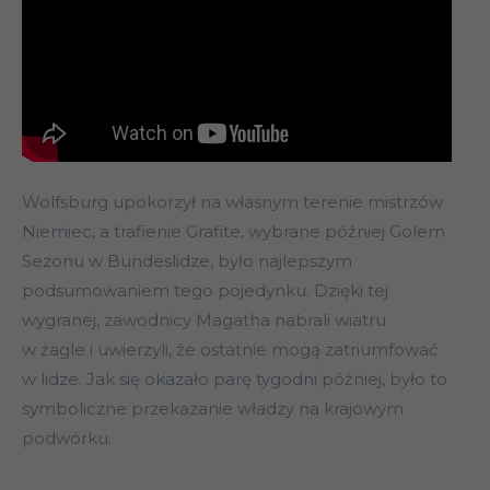
Wolfsburg upokorzył na własnym terenie mistrzów
Niemiec, a trafienie Grafite, wybrane później Golem
Sezonu w Bundeslidze, było najlepszym
podsumowaniem tego pojedynku. Dzięki tej
wygranej, zawodnicy Magatha nabrali wiatru
w żagle i uwierzyli, że ostatnie mogą zatriumfować
w lidze. Jak się okazało parę tygodni później, było to
symboliczne przekazanie władzy na krajowym
podwórku.