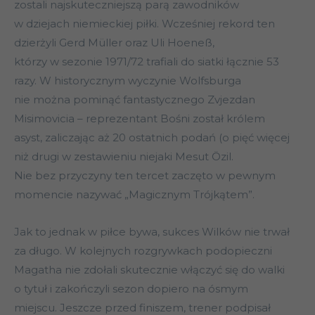
zostali najskuteczniejszą parą zawodników
w dziejach niemieckiej piłki. Wcześniej rekord ten
dzierżyli Gerd Müller oraz Uli Hoeneß,
którzy w sezonie 1971/72 trafiali do siatki łącznie 53
razy. W historycznym wyczynie Wolfsburga
nie można pominąć fantastycznego Zvjezdan
Misimovicia – reprezentant Bośni został królem
asyst, zaliczając aż 20 ostatnich podań (o pięć więcej
niż drugi w zestawieniu niejaki Mesut Özil.
Nie bez przyczyny ten tercet zaczęto w pewnym
momencie nazywać „Magicznym Trójkątem”.
Jak to jednak w piłce bywa, sukces Wilków nie trwał
za długo. W kolejnych rozgrywkach podopieczni
Magatha nie zdołali skutecznie włączyć się do walki
o tytuł i zakończyli sezon dopiero na ósmym
miejscu. Jeszcze przed finiszem, trener podpisał