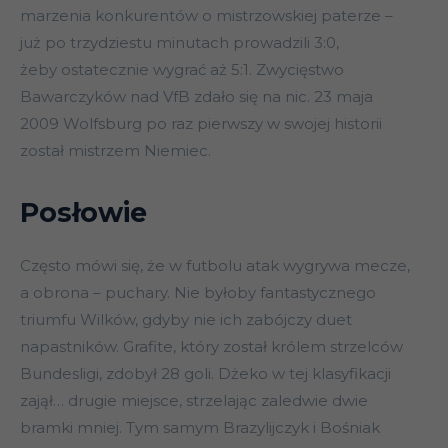
marzenia konkurentów o mistrzowskiej paterze –
już po trzydziestu minutach prowadzili 3:0,
żeby ostatecznie wygrać aż 5:1. Zwycięstwo
Bawarczyków nad VfB zdało się na nic. 23 maja
2009 Wolfsburg po raz pierwszy w swojej historii
został mistrzem Niemiec.
Posłowie
Często mówi się, że w futbolu atak wygrywa mecze,
a obrona – puchary. Nie byłoby fantastycznego
triumfu Wilków, gdyby nie ich zabójczy duet
napastników. Grafite, który został królem strzelców
Bundesligi, zdobył 28 goli. Dżeko w tej klasyfikacji
zajął… drugie miejsce, strzelając zaledwie dwie
bramki mniej. Tym samym Brazylijczyk i Bośniak