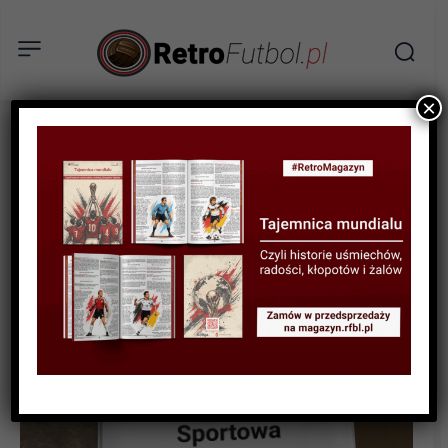
×
SPORTOWA HISTORIA
Wilki w złotej skórze –
mistrzowski sezon
Wolfsburga