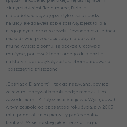
spędził na kopaniu piłki oklejonej taśmą razem
z innymi dziećmi. Jego matce, Belmie,
nie podobało się, że jej syn tyle czasu spędza
na ulicy, ale zdawała sobie sprawę, iż jest to dla
niego jedyna forma rozrywki. Pewnego razu jednak
miała dziwne przeczucie, aby nie pozwolić
mu na wyjście z domu. Tą decyzją uratowała
mu życie, ponieważ tego samego dnia boisko,
na którym się spotykali, zostało zbombardowane
i doszczętnie zniszczone.
„Bośniacki Diament” – tak go nazywano, gdy raz
za razem zdobywał bramki będąc młodziutkim
zawodnikiem FK Żeljeznicar Sarajewo. Występował
w tym zespole od dziesiątego roku życia, a w 2003
roku podpisał z nim pierwszy profesjonalny
kontrakt. W seniorskiej piłce nie szło mu już