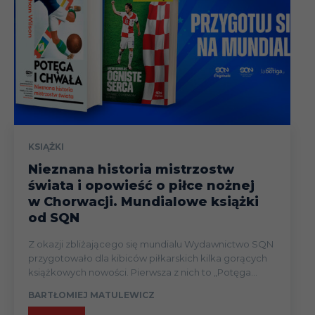
KSIĄŻKI
Nieznana historia mistrzostw
świata i opowieść o piłce nożnej
w Chorwacji. Mundialowe książki
od SQN
Z okazji zbliżającego się mundialu Wydawnictwo SQN
przygotowało dla kibiców piłkarskich kilka gorących
książkowych nowości. Pierwsza z nich to „Potęga...
BARTŁOMIEJ MATULEWICZ