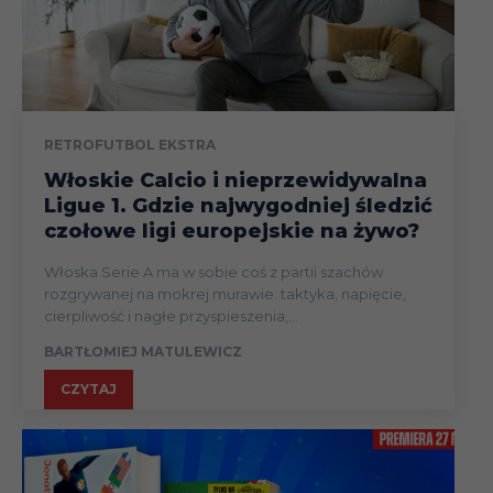
RETROFUTBOL EKSTRA
Włoskie Calcio i nieprzewidywalna
Ligue 1. Gdzie najwygodniej śledzić
czołowe ligi europejskie na żywo?
Włoska Serie A ma w sobie coś z partii szachów
rozgrywanej na mokrej murawie: taktyka, napięcie,
cierpliwość i nagłe przyspieszenia,...
BARTŁOMIEJ MATULEWICZ
CZYTAJ