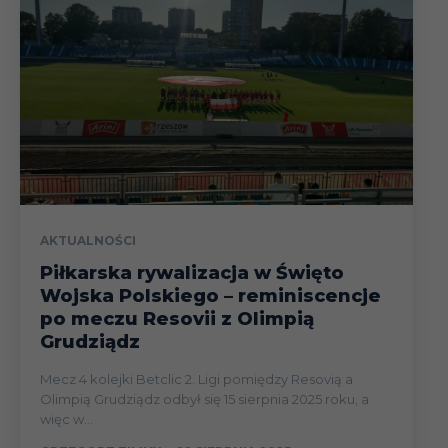
AKTUALNOŚCI
Piłkarska rywalizacja w Święto
Wojska Polskiego – reminiscencje
po meczu Resovii z Olimpią
Grudziądz
Mecz 4 kolejki Betclic 2. Ligi pomiędzy Resovią a
Olimpią Grudziądz odbył się 15 sierpnia 2025 roku, a
więc w...