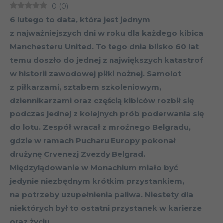
0
(
0
)
6 lutego to data, która jest jednym
z najważniejszych dni w roku dla każdego kibica
Manchesteru United. To tego dnia blisko 60 lat
temu doszło do jednej z największych katastrof
w historii zawodowej piłki nożnej. Samolot
z piłkarzami, sztabem szkoleniowym,
dziennikarzami oraz częścią kibiców rozbił się
podczas jednej z kolejnych prób poderwania się
do lotu. Zespół wracał z mroźnego Belgradu,
gdzie w ramach Pucharu Europy pokonał
drużynę Crvenezj Zvezdy Belgrad.
Międzylądowanie w Monachium miało być
jedynie niezbędnym krótkim przystankiem,
na potrzeby uzupełnienia paliwa. Niestety dla
niektórych był to ostatni przystanek w karierze
oraz życiu.