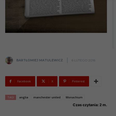
BARTŁOMIEJ MATULEWICZ
6 LUTEGO 2016
Facebook
X
Pinterest
TAGI
anglia
manchester united
Monachium
Czas czytania:
2
m.