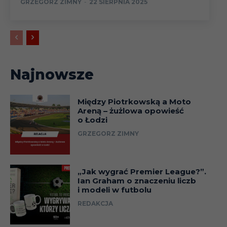
GRZEGORZ ZIMNY
-
22 SIERPNIA 2025
Najnowsze
Między Piotrkowską a Moto
Areną – żużlowa opowieść
o Łodzi
GRZEGORZ ZIMNY
„Jak wygrać Premier League?”.
Ian Graham o znaczeniu liczb
i modeli w futbolu
REDAKCJA