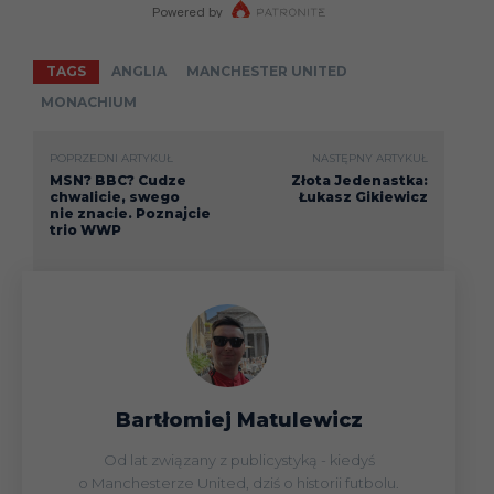
TAGS
ANGLIA
MANCHESTER UNITED
MONACHIUM
POPRZEDNI ARTYKUŁ
NASTĘPNY ARTYKUŁ
MSN? BBC? Cudze
Złota Jedenastka:
chwalicie, swego
Łukasz Gikiewicz
nie znacie. Poznajcie
trio WWP
Bartłomiej Matulewicz
Od lat związany z publicystyką - kiedyś
o Manchesterze United, dziś o historii futbolu.