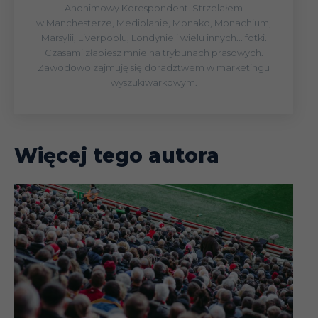
Anonimowy Korespondent. Strzelałem
w Manchesterze, Mediolanie, Monako, Monachium,
Marsylii, Liverpoolu, Londynie i wielu innych... fotki.
Czasami złapiesz mnie na trybunach prasowych.
Zawodowo zajmuję się doradztwem w marketingu
wyszukiwarkowym.
Więcej tego autora