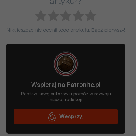
artykuł?
Nikt jeszcze nie ocenił tego artykułu. Bądź pierwszy!