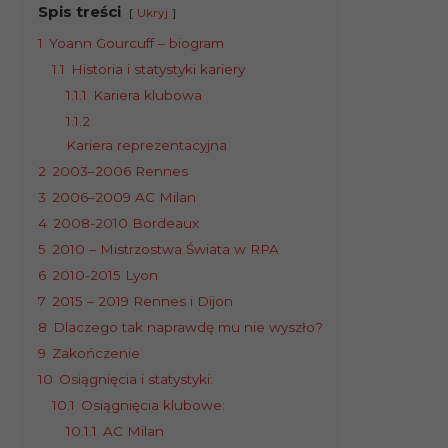
Spis treści
Ukryj
1
Yoann Gourcuff – biogram
1.1
Historia i statystyki kariery
1.1.1
Kariera klubowa
1.1.2
Kariera reprezentacyjna
2
2003–2006 Rennes
3
2006–2009 AC Milan
4
2008-2010 Bordeaux
5
2010 – Mistrzostwa Świata w RPA
6
2010-2015 Lyon
7
2015 – 2019 Rennes i Dijon
8
Dlaczego tak naprawdę mu nie wyszło?
9
Zakończenie
10
Osiągnięcia i statystyki:
10.1
Osiągnięcia klubowe:
10.1.1
AC Milan