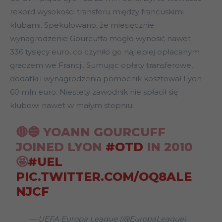
rekord wysokości transferu między francuskimi
klubami. Spekulowano, że miesięcznie
wynagrodzenie Gourcuffa mogło wynosić nawet
336 tysięcy euro, co czyniło go najlepiej opłacanym
graczem we Francji. Sumując opłaty transferowe,
dodatki i wynagrodzenia pomocnik kosztował Lyon
60 mln euro. Niestety zawodnik nie spłacił się
klubowi nawet w małym stopniu.
🔴🔵 YOANN GOURCUFF
JOINED LYON
#OTD
IN 2010
🤩
#UEL
PIC.TWITTER.COM/OQ8ALE
NJCF
— UEFA Europa League (@EuropaLeague)