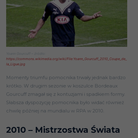
Yoann Gourcuff – źródło:
https://commons.wikimedia.org/wiki/File:Yoann_Gourcuff_2010_Coupe_de_
la_Ligue.jpg
Momenty triumfu pomocnika trwały jednak bardzo
krótko. W drugim sezonie w koszulce Bordeaux
Gourcuff zmagał się z kontuzjami i spadkiem formy.
Słabsza dyspozycję pomocnika było widać również
chwilę później na mundialu w RPA w 2010.
2010 – Mistrzostwa Świata