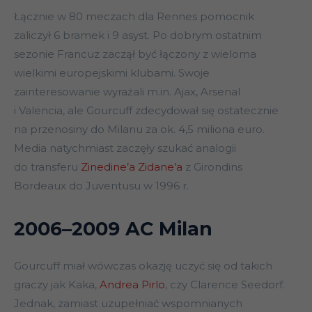
Łącznie w 80 meczach dla Rennes pomocnik
zaliczył 6 bramek i 9 asyst. Po dobrym ostatnim
sezonie Francuz zaczął być łączony z wieloma
wielkimi europejskimi klubami. Swoje
zainteresowanie wyrażali m.in. Ajax, Arsenal
i Valencia, ale Gourcuff zdecydował się ostatecznie
na przenosiny do Milanu za ok. 4,5 miliona euro.
Media natychmiast zaczęły szukać analogii
do transferu
Zinedine’a Zidane’a
z Girondins
Bordeaux do Juventusu w 1996 r.
2006–2009 AC Milan
Gourcuff miał wówczas okazję uczyć się od takich
graczy jak Kaka,
Andrea Pirlo
, czy Clarence Seedorf.
Jednak, zamiast uzupełniać wspomnianych