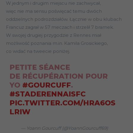
W jednym i drugim miejscu nie zachwycał,
więc nie ma sensu poświęcać temu dwóch
oddzielnych podrozdziałów. Łącznie w obu klubach
Francuz zagrał w 57 meczach i strzelił 7 bramek.
W swojej drugiej przygodzie z Rennes miał
możliwość poznania m.in. Kamila Grosickiego,
co widać na tweecie poniżej.
PETITE SÉANCE
DE RÉCUPÉRATION POUR
YO
#GOURCUFF
.
#STADERENNAISFC
PIC.TWITTER.COM/HRA6OS
LRIW
— Yoann Gourcuff (@YoannGourcuff69)