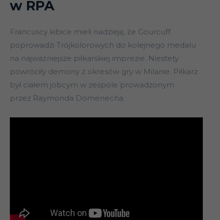
w RPA
Francuscy kibice mieli nadzieję, że Gourcuff
poprowadzi Trójkolorowych do kolejnego medalu
na najważniejsze piłkarskiej imprezie. Niestety
powróciły demony z okresów gry w Milanie. Piłkarz
był ciałem jobcym w zespole prowadzonym
przez Raymonda Domenecha.