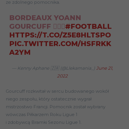
ze zdolnego pomocnika.
BORDEAUX YOANN
GOURCUFF 👌🏾🔥
#FOOTBALL
HTTPS://T.CO/Z5E8HLTSPO
PIC.TWITTER.COM/HSFRKK
A2YM
— Kenny Aphane 🇿🇦 (@Llekamania_)
June 21,
2022
Gourcuff rozkwitał w sercu budowanego wokół
niego zespołu, który ostatecznie wygrał
mistrzostwo Francji. Pomocnik został wybrany
wówczas Piłkarzem Roku Ligue 1
i zdobywcą Bramki Sezonu Ligue 1.