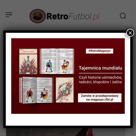
×
BIOGRAFIE PIŁKARZY
Yoann Gourcuff – dlaczego
„nowy Zidane”
zaprzepaścił swoją karierę?