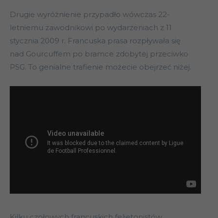
Drugie wyróżnienie przypadło wówczas 22-
letniemu zawodnikowi po wydarzeniach z 11
stycznia 2009 r. Francuska prasa rozpływała się
nad Gourcuffem po bramce zdobytej przeciwko
PSG. To genialne trafienie możecie obejrzeć niżej.
Kilku czołowych francuskich felietonistów