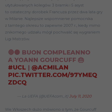
utytułowanych kolegów. 3 bramki i 5 asyst
to ostateczny dorobek Francuza przez dwa lata gry
w Milanie. Najlepsze wspomnienie pomocnika
z tamtego okresu to zapewne 2007 r., kiedy mimo
znikomego udziału mógł pochwalić się wygraniem
Ligi Mistrzów.
🔴⚫ BUON COMPLEANNO
A YOANN GOURCUFF 🎂
#UCL
|
@ACMILAN
PIC.TWITTER.COM/97YMEQ
ZDCQ
— La UEFA (@UEFAcom_it)
July 11, 2020
We Włoszech dużo mówiono o tym, że Gourcuff