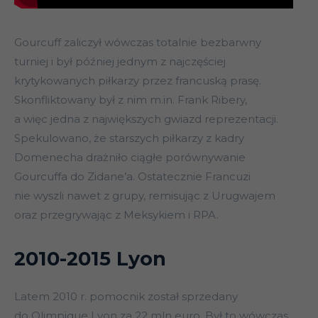
Gourcuff zaliczył wówczas totalnie bezbarwny
turniej i był później jednym z najczęściej
krytykowanych piłkarzy przez francuską prasę.
Skonfliktowany był z nim m.in. Frank Ribery,
a więc jedna z największych gwiazd reprezentacji.
Spekulowano, że starszych piłkarzy z kadry
Domenecha drażniło ciągłe porównywanie
Gourcuffa do Zidane’a. Ostatecznie Francuzi
nie wyszli nawet z grupy, remisując z Urugwajem
oraz przegrywając z Meksykiem i RPA.
2010-2015 Lyon
Latem 2010 r. pomocnik został sprzedany
do Olimpique Lyon za 22 mln euro. Był to wówczas