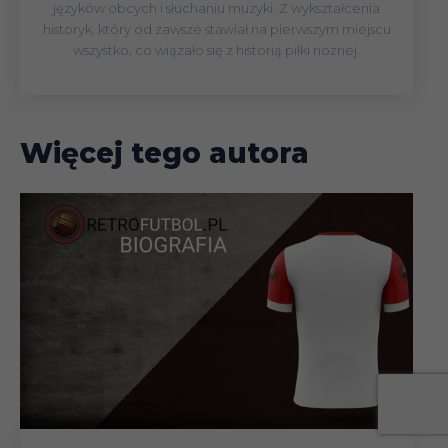
języków obcych i słuchaniu muzyki. Z wykształcenia
historyk, który od zawsze stawiał na pierwszym miejscu
wszystko, co wiązało się z historią piłki nożnej.
Więcej tego autora