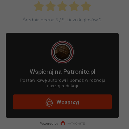
Średnia ocena
5
/ 5. Licznik głosów
2