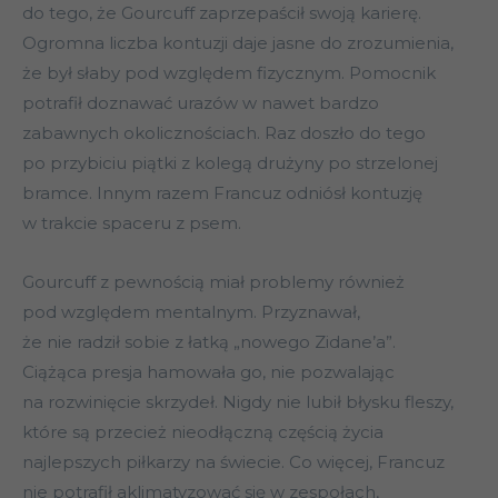
do tego, że Gourcuff zaprzepaścił swoją karierę.
Ogromna liczba kontuzji daje jasne do zrozumienia,
że był słaby pod względem fizycznym. Pomocnik
potrafił doznawać urazów w nawet bardzo
zabawnych okolicznościach. Raz doszło do tego
po przybiciu piątki z kolegą drużyny po strzelonej
bramce. Innym razem Francuz odniósł kontuzję
w trakcie spaceru z psem.
Gourcuff z pewnością miał problemy również
pod względem mentalnym. Przyznawał,
że nie radził sobie z łatką „nowego Zidane’a”.
Ciążąca presja hamowała go, nie pozwalając
na rozwinięcie skrzydeł. Nigdy nie lubił błysku fleszy,
które są przecież nieodłączną częścią życia
najlepszych piłkarzy na świecie. Co więcej, Francuz
nie potrafił aklimatyzować się w zespołach,