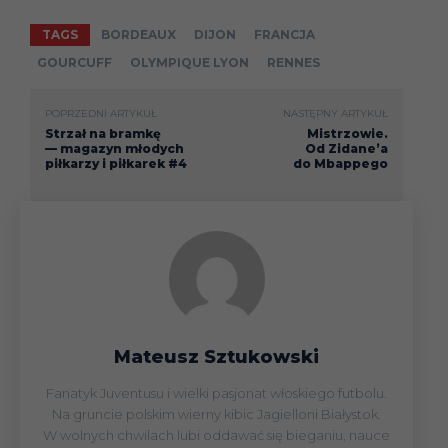
TAGS
BORDEAUX
DIJON
FRANCJA
GOURCUFF
OLYMPIQUE LYON
RENNES
POPRZEDNI ARTYKUŁ
NASTĘPNY ARTYKUŁ
Strzał na bramkę
Mistrzowie.
— magazyn młodych
Od Zidane’a
piłkarzy i piłkarek #4
do Mbappego
Mateusz Sztukowski
Fanatyk Juventusu i wielki pasjonat włoskiego futbolu.
Na gruncie polskim wierny kibic Jagielloni Białystok.
W wolnych chwilach lubi oddawać się bieganiu, nauce