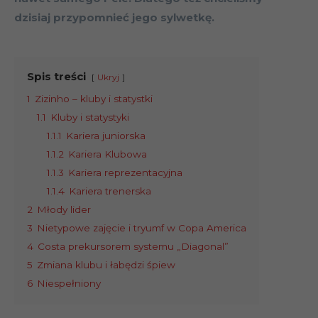
dzisiaj przypomnieć jego sylwetkę.
Spis treści
Ukryj
1
Zizinho – kluby i statystki
1.1
Kluby i statystyki
1.1.1
Kariera juniorska
1.1.2
Kariera Klubowa
1.1.3
Kariera reprezentacyjna
1.1.4
Kariera trenerska
2
Młody lider
3
Nietypowe zajęcie i tryumf w Copa America
4
Costa prekursorem systemu „Diagonal”
5
Zmiana klubu i łabędzi śpiew
6
Niespełniony