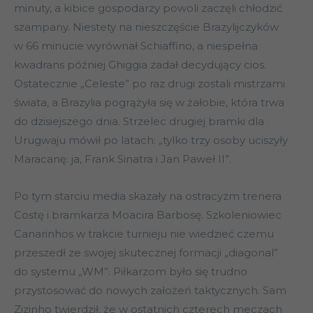
minuty, a kibice gospodarzy powoli zaczęli chłodzić
szampany. Niestety na nieszczęście Brazylijczyków
w 66 minucie wyrównał Schiaffino, a niespełna
kwadrans później Ghiggia zadał decydujący cios.
Ostatecznie „Celeste” po raz drugi zostali mistrzami
świata, a Brazylia pogrążyła się w żałobie, która trwa
do dzisiejszego dnia. Strzelec drugiej bramki dla
Urugwaju mówił po latach: „tylko trzy osoby uciszyły
Maracanę: ja, Frank Sinatra i Jan Paweł II”.
Po tym starciu media skazały na ostracyzm trenera
Costę i bramkarza Moacira Barbosę. Szkoleniowiec
Canarinhos w trakcie turnieju nie wiedzieć czemu
przeszedł ze swojej skutecznej formacji „diagonal”
do systemu „WM”. Piłkarzom było się trudno
przystosować do nowych założeń taktycznych. Sam
Zizinho twierdził, że w ostatnich czterech meczach