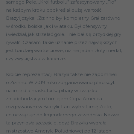
samego Pele. „Król futbolu” zafascynowany „Tio”
na każdym kroku podkreślał dużą wartość
Brazylijczyka: „Zizinho był kompletny. Grał zarówno
w środku boiska, jak i w ataku. Był ofensywny
i wiedział, jak strzelać gole. I nie bał się brzydkiej gry
rywali”. Czasami takie uznanie przez największych
jest bardziej wartościowe, niż nie jeden złoty medal,
czy zwycięstwo w karierze.
Kibicie reprezentacji Brazylii także nie zapomnieli
o Zizinho. W 2019 roku zorganizowano plebiscyt
na imię dla maskotki kapibary w związku
z nadchodzącym turniejem Copa America
rozgrywanym w Brazylii. Fani wybrali imię Zizito,
co nawiązuje do legendarnego zawodnika. Nazwa
ta przyniosła szczęście, gdyż Brazylia wygrała
mistrzostwo Ameryki Południowej po 12 latach