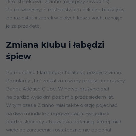
(król strzelców) i Zizinho (najlepszy zawodnik).
Po nieszczęsnych mistrzostwach piłkarze brazylijscy
po raz ostatni zagrali w białych koszulkach, uznając
je za przeklęte.
Zmiana klubu i łabędzi
śpiew
Po mundialu Flamengo chciało się pozbyć Zizinho.
Popularny „Tio” został zmuszony przejść do drużyny
Bangu Atlético Clube. W nowej drużynie grał
na bardzo wysokim poziomie przez siedem lat.
W tym czasie Zizinho miał także okazję pojechać
na dwa mundiale z reprezentacją. Był jednak
bardzo skłócony z brazylijską federacją, której miał
wiele do zarzucenia i ostatecznie nie pojechał