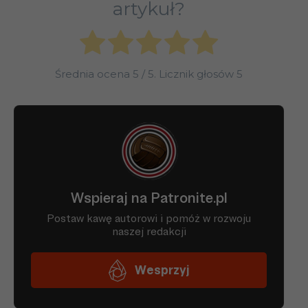
artykuł?
Średnia ocena
5
/ 5. Licznik głosów
5