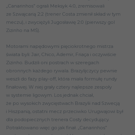
„Canarinhos” ograli Meksyk 4:0, zremisowali
ze Szwajcarią 2:2 (trener Costa zmienił skład w tym
meczu), i zwyciężyli Jugosławię 2:0 (pierwszy gol
Zizinho na MŚ).
Motorami napędowymi pięciokrotnego mistrza
świata byli: Jair, Chico, Ademir, Friaça i oczywiście
Zizinho. Budzili oni postrach w szeregach
obronnych każdego rywala. Brazylijczycy pewnie
weszli do fazy play-off, która miała formułę rundy
finałowej. W niej grały cztery najlepsze zespoły
w systemie ligowym. Los jednak chciał,
że po wysokich zwycięstwach Brazylii nad Szwecją
i Hiszpanią, ostatni mecz przeciwko Urugwajowi był
dla podopiecznych trenera Costy decydujący.
Potraktowano więc go jak finał. „Canarinhos”