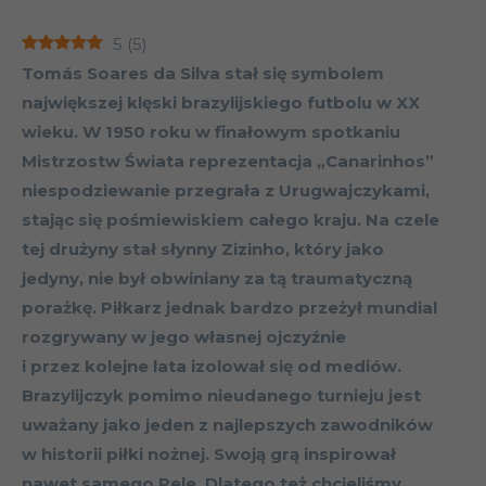
5
(
5
)
Tomás Soares da Silva stał się symbolem
największej klęski brazylijskiego futbolu w XX
wieku. W 1950 roku w finałowym spotkaniu
Mistrzostw Świata reprezentacja „Canarinhos”
niespodziewanie przegrała z Urugwajczykami,
stając się pośmiewiskiem całego kraju. Na czele
tej drużyny stał słynny Zizinho, który jako
jedyny, nie był obwiniany za tą traumatyczną
porażkę. Piłkarz jednak bardzo przeżył mundial
rozgrywany w jego własnej ojczyźnie
i przez kolejne lata izolował się od mediów.
Brazylijczyk pomimo nieudanego turnieju jest
uważany jako jeden z najlepszych zawodników
w historii piłki nożnej. Swoją grą inspirował
nawet samego Pele. Dlatego też chcieliśmy