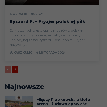
BIOGRAFIE PIŁKARZY
Ryszard F. – Fryzjer polskiej piłki
Zamieszanych w ustawianie meczów w polskim
futbolu osób było wiele, jednak „twarzą” afery
korupcyjnej został Ryszard F. pseudonim „Fryzjer”.
Nazywany...
ŁUKASZ KULIG
-
4 LISTOPADA 2024
Najnowsze
Między Piotrkowską a Moto
Areną – żużlowa opowieść