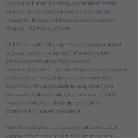
mundial w historii. Do kadry „Canarinhos” zostali
włączeni trenerzy przygotowania fizycznego,
masażyści, lekarze, kucharze, a nawet kapelan
dbający o sprawy duchowe.
W latach trzydziestych trener Costa wypromował
w Brazylii system „diagonal”. W systemie tym
środkowy kwadrat pomocników był
równoległobokiem. Łącznik ofensywny występował
bliżej napastników, a łącznik defensywny bliżej
obrońców. Nowe rozwiązanie taktyczne Costa
wprowadził także do drużyny narodowej. Dzięki
nowemu ustawieniu Brazylijczycy byli dla
przeciwników nie do pokonania.
Na MŚ w Brazylii po raz pierwszy piłkarze zagrali
z numerami na koszulkach. W fazie grupowej