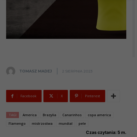
TOMASZ MADEJ
2 SIERPNIA 2023
Facebook
X
Pinterest
TAGI
America
Brazylia
Canarinhos
copa america
Flamengo
mistrzostwa
mundial
pele
Czas czytania:
5
m.