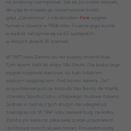
na światowy czempionat. Jak się po czasie okazało,
decyzja ta musiała go niesamowicie boleć,
gdyż „Canarinhos” z młodziutkim
Pele
wygrali
turniej w Szwecji w 1958 roku. Finalnie jego licznik
w kadrze zatrzymał się na 53 występach,
w których strzelił 30 bramek.
W 1957 roku Zizinho po raz kolejny zmienił klub.
Tym razem trafił do ekipy São Paulo. Dla klubu tego
wygrał rozgrywki stanowe, co było ostatnim
ważnym osiągnięciem. Pod koniec kariery „Tio”
przywdziewał jeszcze koszulki São Bento de Marílii,
Uberaby Sports Clubu i chilijskiego Audaxie Italiano.
Jednak w żadnej z tych drużyn nie odegrał już
znaczącej roli. W 1961 roku zawiesił buty na kołku.
Zizinho po karierze piłkarskiej został urzędnikiem
i próbował swoich sił jako trener. Prowadził kluby