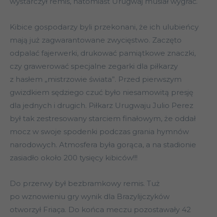
wystarczył remis, natomiast Urugwaj musiał wygrać.
Kibice gospodarzy byli przekonani, że ich ulubieńcy
mają już zagwarantowane zwycięstwo. Zaczęto
odpalać fajerwerki, drukować pamiątkowe znaczki,
czy grawerować specjalne zegarki dla piłkarzy
z hasłem „mistrzowie świata”. Przed pierwszym
gwizdkiem sędziego czuć było niesamowitą presję
dla jednych i drugich. Piłkarz Urugwaju Julio Perez
był tak zestresowany starciem finałowym, że oddał
mocz w swoje spodenki podczas grania hymnów
narodowych. Atmosfera była gorąca, a na stadionie
zasiadło około 200 tysięcy kibiców!!!
Do przerwy był bezbramkowy remis. Tuż
po wznowieniu gry wynik dla Brazylijczyków
otworzył Friaça. Do końca meczu pozostawały 42