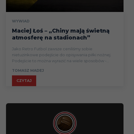
WYWIAD
Maciej Łoś – „Chiny mają świetną
atmosferę na stadionach”
Jako Retro Futbol zawsze ceniliśmy sobie
nietuzinkowe podejście do opisywania piłki nożnej.
Podejście to można wyrazić na wiele sposobów -...
TOMASZ MADEJ
CZYTAJ