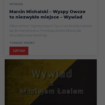
WYWIAD
Marcin Michalski – Wyspy Owcze
to niezwykłe miejsce – Wywiad
Piłka nożna z "egzotycznych" lig co raz śmielej wdziera
się do mainstreamu. Powstają skarby kibica (jak
chociażby nasz skarb ligi...
TOMASZ MADEJ
CZYTAJ