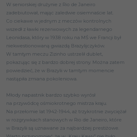
W seniorskiej drużynie z Rio de Janeiro
zadebiutował, mając zaledwie osiemnaście lat.
Co ciekawe w jednym z meczów kontrolnych
wszedł z ławki rezerwowych za legendarnego
Leonidasa, który w 1938 roku na MŚ we Francji był
niekwestionowaną gwiazdą Brazylijczyków.
W tamtym meczu Zizinho ustrzelił dublet,
pokazując się z bardzo dobrej strony. Można zatem
powiedzieć, że w Brazylii w tamtym momencie
nastąpiła zmiana pokoleniowa.
Młody napastnik bardzo szybko wyrósł
na przywódcę ośmiokrotnego mistrza kraju.
Na przełomie lat 1942-1944, aż trzykrotnie zwyciężał
w rozgrywkach stanowych w Rio de Janeiro, które
w Brazylii są uznawane za najbardziej prestiżowe.
Warto przypomnieć, że w „Kraju Kawy” nie było