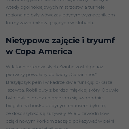
wtedy ogólnokrajowych mistrzostw, a turnieje
regionalne były wówczas jedynym wyznacznikiem
formy zawodników grających w klubach.
Nietypowe zajęcie i tryumf
w Copa America
W latach czterdziestych Zizinho został po raz
pierwszy powołany do kadry „Canarinhos”.
Brazylijczyk pełnił w kadrze dwie funkcję: piłkarza
i szewca. Robił buty z bardzo miękkiej skóry. Obuwie
było lekkie, przez co graczom się swobodniej
biegało na boisku. Jedynym minusem było to,
że dość szybko się zużywały. Wielu zawodników
dzięki nowym korkom zaczęło pokazywać w pełni
swoje umiejętności piłkarskie.