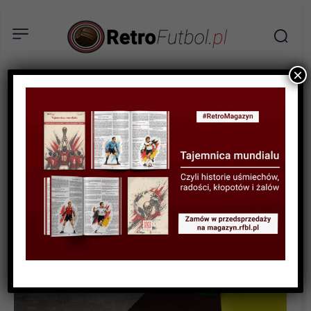
×
BIOGRAFIE PIŁKARZY
Zizinho – idol Pele