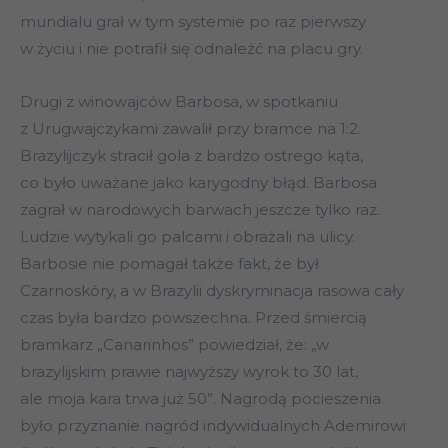
mundialu grał w tym systemie po raz pierwszy
w życiu i nie potrafił się odnaleźć na placu gry.
Drugi z winowajców Barbosa, w spotkaniu
z Urugwajczykami zawalił przy bramce na 1:2.
Brazylijczyk stracił gola z bardzo ostrego kąta,
co było uważane jako karygodny błąd. Barbosa
zagrał w narodowych barwach jeszcze tylko raz.
Ludzie wytykali go palcami i obrażali na ulicy.
Barbosie nie pomagał także fakt, że był
Czarnoskóry, a w Brazylii dyskryminacja rasowa cały
czas była bardzo powszechna. Przed śmiercią
bramkarz „Canarinhos” powiedział, że: „w
brazylijskim prawie najwyższy wyrok to 30 lat,
ale moja kara trwa już 50”. Nagrodą pocieszenia
było przyznanie nagród indywidualnych Ademirowi