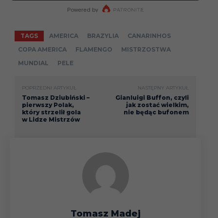
TAGS
AMERICA
BRAZYLIA
CANARINHOS
COPA AMERICA
FLAMENGO
MISTRZOSTWA
MUNDIAL
PELE
POPRZEDNI ARTYKUŁ
NASTĘPNY ARTYKUŁ
Tomasz Dziubiński –
Gianluigi Buffon, czyli
pierwszy Polak,
jak zostać wielkim,
który strzelił gola
nie będąc bufonem
w Lidze Mistrzów
Tomasz Madej