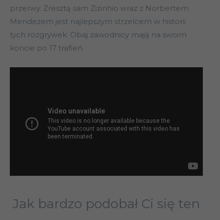
przerwy. Zresztą sam Zizinhio wraz z Norbertem
Mendezem jest najlepszym strzelcem w historii
tych rozgrywek. Obaj zawodnicy mają na swoim
koncie po 17 trafień.
Jak bardzo podobał Ci się ten