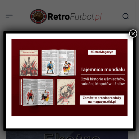
×
AKTUALNOŚCI
Zostań partnerem naszego
Skarbu Kibica!