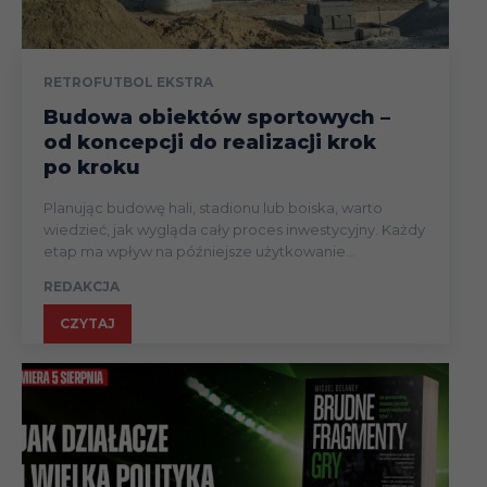
RETROFUTBOL EKSTRA
Budowa obiektów sportowych –
od koncepcji do realizacji krok
po kroku
Planując budowę hali, stadionu lub boiska, warto
wiedzieć, jak wygląda cały proces inwestycyjny. Każdy
etap ma wpływ na późniejsze użytkowanie...
REDAKCJA
CZYTAJ