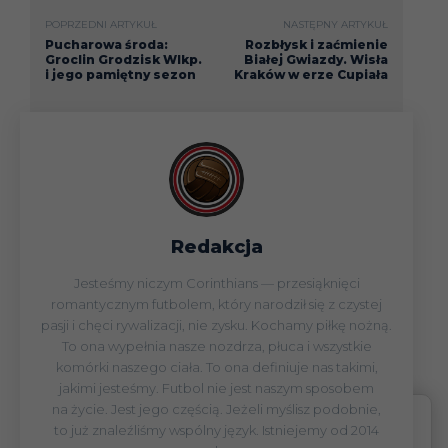
POPRZEDNI ARTYKUŁ
NASTĘPNY ARTYKUŁ
Pucharowa środa:
Rozbłysk i zaćmienie
Groclin Grodzisk Wlkp.
Białej Gwiazdy. Wisła
i jego pamiętny sezon
Kraków w erze Cupiała
Redakcja
Jesteśmy niczym Corinthians — przesiąknięci
romantycznym futbolem, który narodził się z czystej
pasji i chęci rywalizacji, nie zysku. Kochamy piłkę nożną.
To ona wypełnia nasze nozdrza, płuca i wszystkie
komórki naszego ciała. To ona definiuje nas takimi,
jakimi jesteśmy. Futbol nie jest naszym sposobem
na życie. Jest jego częścią. Jeżeli myślisz podobnie,
to już znaleźliśmy wspólny język. Istniejemy od 2014