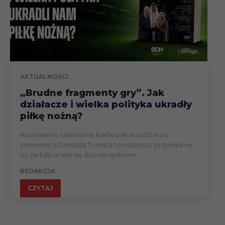
AKTUALNOŚCI
„Brudne fragmenty gry”. Jak
działacze i wielka polityka ukradły
piłkę nożną?
Anulowanie czerwonej kartki piłkarza USA po
interwencji Donalda Trumpa to najlepszy przykład na
to, że futbol stał się dziś narzędziem...
REDAKCJA
CZYTAJ