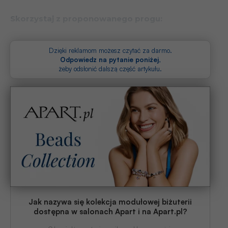
Skorzystaj z proponowanego progu:
dowolna kwota-
pojawienie się z imienia
Dzięki reklamom możesz czytać za darmo.
i nazwiska / nicku w skarbie w sekcji patronów
Odpowiedz na pytanie poniżej
,
żeby odsłonić dalszą część artykułu.
Jak nazywa się kolekcja modułowej biżuterii
dostępna w salonach Apart i na Apart.pl?