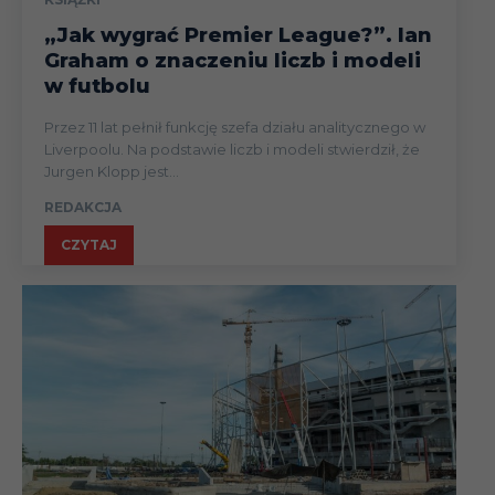
„Jak wygrać Premier League?”. Ian
Graham o znaczeniu liczb i modeli
w futbolu
Przez 11 lat pełnił funkcję szefa działu analitycznego w
Liverpoolu. Na podstawie liczb i modeli stwierdził, że
Jurgen Klopp jest...
REDAKCJA
CZYTAJ