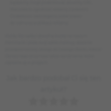
będziemy mogli podlinkować dowolny URL.
Warunek to zgodność reklamy z prawem.
Dodatkowo zastrzegamy sobie prawo
do odmowy publikacji reklamy.
Każdy, kto wpłaci dowolną kwotę na naszym
Patronacie i poda swój adres mailowy, dostanie
przedpremierowy dostęp do naszego Skarbu Kibica!
Oprócz tego otrzymasz także wyróżnienia, które
zapisane są w progach.
Jak bardzo podobał Ci się ten
artykuł?