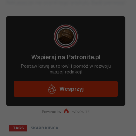
Nikt jeszcze nie ocenił tego artykułu. Bądź pierwszy!
TAGS
SKARB KIBICA