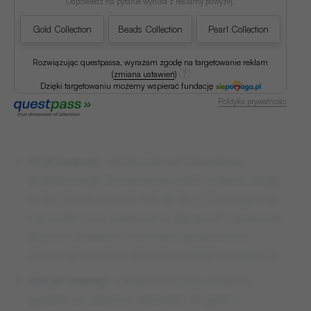
Odpowiedź na pytanie wynika z reklamy powyżej.
Gold Collection
Beads Collection
Pearl Collection
Rozwiązując questpassa, wyrażam zgodę na targetowanie reklam
(
zmiana ustawień
)
Dzięki targetowaniu możemy wspierać fundację
Polityka prywatności
10 zł i więcej
– możliwość zamieszczenia
dodatkowego komentarza na 50 znaków. Mogą
to być pozdrowienia, link do akcji charytatywnej
i dowolne inne, warunek to zgodność z prawem,
dobrym smakiem i normami społecznymi.
Zastrzegamy sobie prawo odmowy publikacji 2.
100 zł i więcej
– całostronnicowa reklama
(grafika we własnym zakresie). W grafice