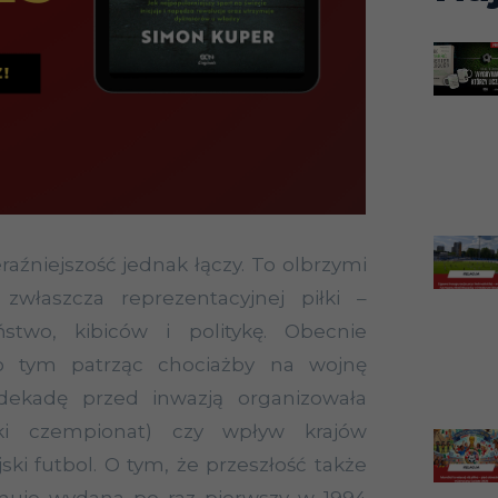
raźniejszość jednak łączy. To olbrzymi
właszcza reprezentacyjnej piłki –
ństwo, kibiców i politykę. Obecnie
o tym patrząc chociażby na wojnę
 dekadę przed inwazją organizowała
ki czempionat) czy wpływ krajów
ski futbol. O tym, że przeszłość także