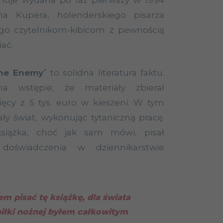
onuje wydana po raz pierwszy w 1994
na Kupera, holenderskiego pisarza
rego czytelnikom-kibicom z pewnością
ać.
the Enemy
” to solidna literatura faktu.
a wstępie, że materiały zbierał
ięcy z 5 tys. euro w kieszeni. W tym
ały świat, wykonując tytaniczną pracę.
książka, choć jak sam mówi, pisał
oświadczenia w dziennikarstwie
m pisać tę książkę, dla świata
iłki nożnej byłem całkowitym