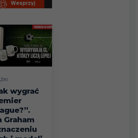
ĄŻKI
ak wygrać
emier
ague?”.
n Graham
znaczeniu