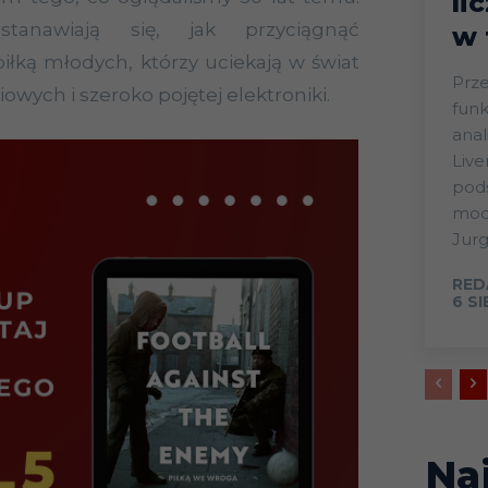
li
tanawiają się, jak przyciągnąć
w 
iłką młodych, którzy uciekają w świat
Prze
wych i szeroko pojętej elektroniki.
funk
anal
Live
pods
mode
Jurg
RED
6 S
Na