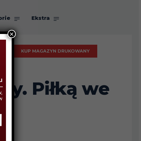
orie
Ekstra
×
KUP MAGAZYN DRUKOWANY
my. Piłką we