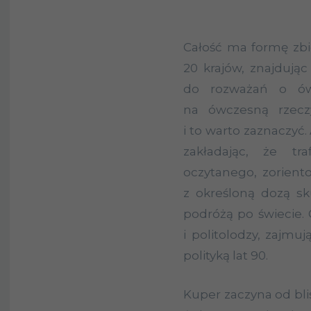
Całość ma formę zbi
20 krajów, znajdują
do rozważań o ów
na ówczesną rzeczy
i to warto zaznaczyć
zakładając, że tr
oczytanego, zorient
z określoną dozą sku
podróżą po świecie. 
i politolodzy, zajmu
polityką lat 90.
Kuper zaczyna od blis