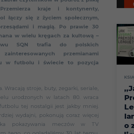
Przemierza kraje i kontynenty,
bol łączy się z życiem społecznym,
 przesądami i magią. Po prawie 30
znana w wielu kręgach za kultową –
ctwu SQN trafia do polskich
 zainteresowanych przemianami
 w futbolu i świecie to pozycja
KSI
„J
 Wracają stroje, buty, zegarki, seriale,
Pr
wielu urodzonych w latach 80. wraca
Le
bolu tej nostalgii jest jakby mniej.
Ia
rdziej wydajni, pokonują coraz więcej
hnika pokazywania meczów w TV
o 
m tego, co oglądaliśmy 30 lat temu.