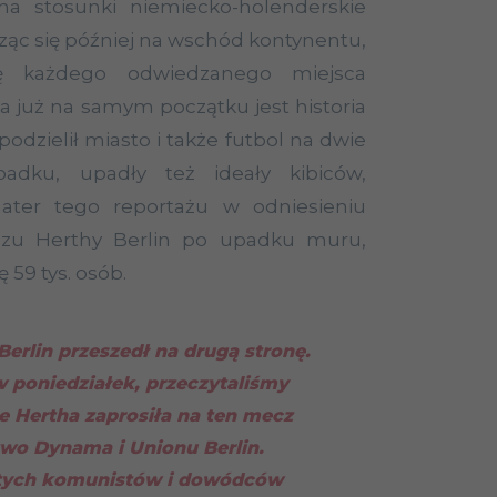
na stosunki niemiecko-holenderskie
ąc się później na wschód kontynentu,
kę każdego odwiedzanego miejsca
a już na samym początku jest historia
podzielił miasto i także futbol na dwie
padku, upadły też ideały kibiców,
ater tego reportażu w odniesieniu
zu Herthy Berlin po upadku muru,
 59 tys. osób.
erlin przeszedł na drugą stronę.
 poniedziałek, przeczytaliśmy
e Hertha zaprosiła na ten mecz
wo Dynama i Unionu Berlin.
tych komunistów i dowódców