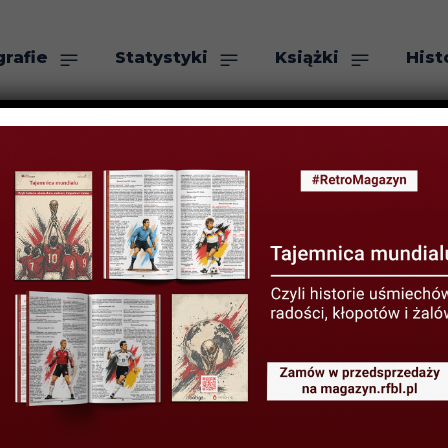
grafie
Statystyki
Książki
Hist
as
Szukaj
ZJA
Against The Ene
ecenzja