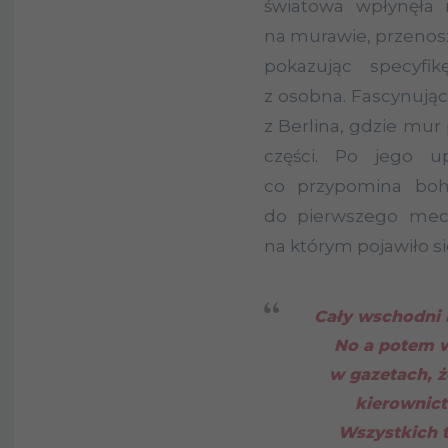
światowa wpłynęła 
na murawie, przenosz
pokazując specyfi
z osobna. Fascynując
z Berlina, gdzie mur 
części. Po jego u
co przypomina boh
do pierwszego mec
na którym pojawiło się
Cały wschodni B
No a potem w
w gazetach, ż
kierownict
Wszystkich 