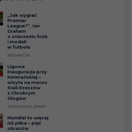
„Jak wygrać
Premier
League?”. Ian
Graham
o znaczeniu liczb
i modeli
w futbolu
REDAKCJA
Ligowa
inauguracja przy
Hetmańskiej –
wizyta na meczu
Stali Rzeszów
z Chrobrym
Głogów
GRZEGORZ ZIMNY
Mundial to więcej
niż piłka – pięć
obrazów