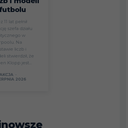
czb i modeli
futbolu
z 11 lat pełnił
cję szefa działu
itycznego w
rpoolu. Na
tawie liczb i
li stwierdził, że
en Klopp jest...
AKCJA
-
IERPNIA 2026
jnowsze