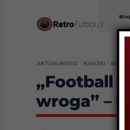
Bio
O n
AKTUALNOŚCI
KSIĄŻKI
RECEN
„Football 
wroga” – r