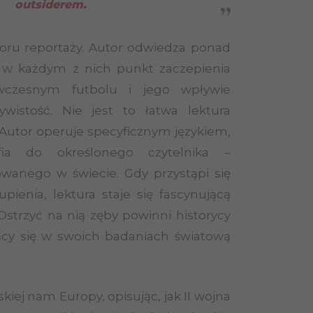
outsiderem.
oru reportaży. Autor odwiedza ponad
c w każdym z nich punkt zaczepienia
czesnym futbolu i jego wpływie
wistość. Nie jest to łatwa lektura
. Autor operuje specyficznym językiem,
afia do określonego czytelnika –
owanego w świecie. Gdy przystąpi się
pienia, lektura staje się fascynującą
Ostrzyć na nią zęby powinni historycy
jący się w swoich badaniach światową
kiej nam Europy, opisując, jak II wojna