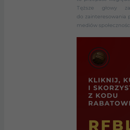
Tęższe głowy zas
do zainteresowania p
mediów społecznościo