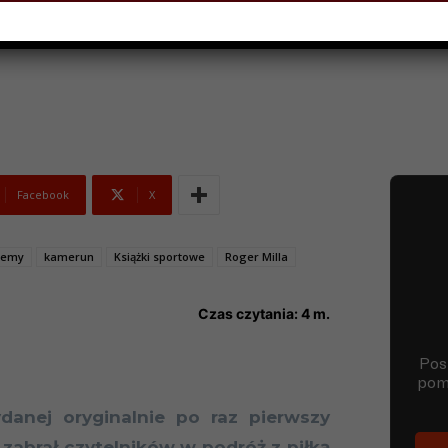
A 2023
Facebook
X
Enemy
kamerun
Książki sportowe
Roger Milla
Czas czytania:
4
m.
anej oryginalnie po raz pierwszy
 zabrał czytelników w podróż z piłką