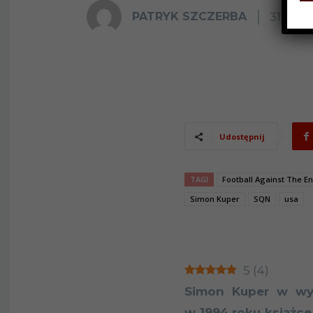
PATRYK SZCZERBA
31 LIPC
Udostępnij
TAGI
Football Against The 
Simon Kuper
SQN
usa
5
(
4
)
Simon Kuper w wyd
w 1994 roku książce