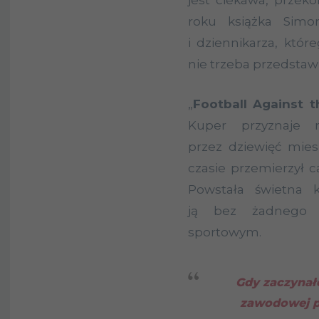
jest ciekawa, przek
roku książka Simo
i dziennikarza, któ
nie trzeba przedstawi
„
Football Against 
Kuper przyznaje n
przez dziewięć mies
czasie przemierzył c
Powstała świetna 
ją bez żadnego d
sportowym.
Gdy zaczynałe
zawodowej p