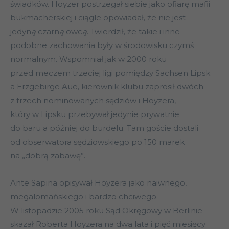
świadków. Hoyzer postrzegał siebie jako ofiarę mafii
bukmacherskiej i ciągle opowiadał, że nie jest
jedyn
ą
czarn
ą
owc
ą
. Twierdził, że takie i inne
podobne zachowania były w środowisku czymś
normalnym. Wspomniał jak w 2000 roku
przed meczem trzeciej ligi pomiędzy Sachsen Lipsk
a Erzgebirge Aue, kierownik klubu zaprosił dwóch
z trzech nominowanych sędziów i Hoyzera,
który w Lipsku przebywał jedynie prywatnie
do baru a później do burdelu. Tam goście dostali
od obserwatora sędziowskiego po 150 marek
na „dobrą zabawę”.
Ante Sapina opisywał Hoyzera jako naiwnego,
megalomańskiego i bardzo chciwego.
W listopadzie 2005 roku Sąd Okręgowy w Berlinie
skazał Roberta Hoyzera na dwa lata i pięć miesięcy