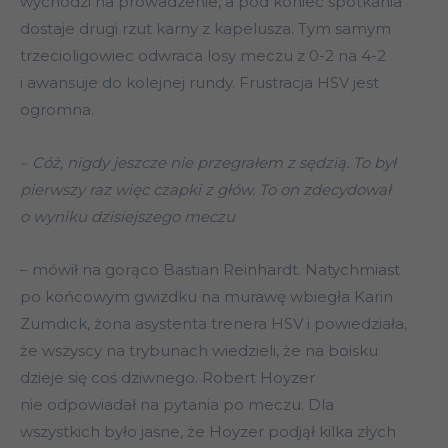
wychodzi na prowadzenie, a pod koniec spotkania
dostaje drugi rzut karny z kapelusza. Tym samym
trzecioligowiec odwraca losy meczu z 0-2 na 4-2
i awansuje do kolejnej rundy. Frustracja HSV jest
ogromna.
– Cóż, nigdy jeszcze nie przegrałem z sędzią. To był
pierwszy raz więc czapki z głów. To on zdecydował
o wyniku dzisiejszego meczu
– mówił na gorąco Bastian Reinhardt. Natychmiast
po końcowym gwizdku na murawę wbiegła Karin
Zumdick, żona asystenta trenera HSV i powiedziała,
że wszyscy na trybunach wiedzieli, że na boisku
dzieje się coś dziwnego. Robert Hoyzer
nie odpowiadał na pytania po meczu. Dla
wszystkich było jasne, że Hoyzer podjął kilka złych