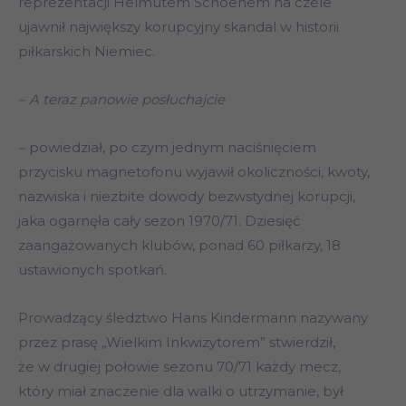
reprezentacji Helmutem Schoenem na czele
ujawnił największy korupcyjny skandal w historii
piłkarskich Niemiec.
– A teraz panowie posłuchajcie
–
powiedział, po czym jednym naciśnięciem
przycisku magnetofonu wyjawił okoliczności, kwoty,
nazwiska i niezbite dowody bezwstydnej korupcji,
jaka ogarnęła cały sezon 1970/71. Dziesięć
zaangażowanych klubów, ponad 60 piłkarzy, 18
ustawionych spotkań.
Prowadzący śledztwo Hans Kindermann nazywany
przez prasę „Wielkim Inkwizytorem” stwierdził,
że w drugiej połowie sezonu 70/71 każdy mecz,
który miał znaczenie dla walki o utrzymanie, był