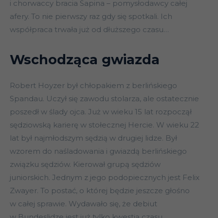
i chorwaccy bracia Sapina – pomysłodawcy całej
afery. To nie pierwszy raz gdy się spotkali. Ich
współpraca trwała już od dłuższego czasu…
Wschodząca gwiazda
Robert Hoyzer był chłopakiem z berlińskiego
Spandau. Uczył się zawodu stolarza, ale ostatecznie
poszedł w ślady ojca. Już w wieku 15 lat rozpoczął
sędziowską karierę w stołecznej Hercie. W wieku 22
lat był najmłodszym sędzią w drugiej lidze. Był
wzorem do naśladowania i gwiazdą berlińskiego
związku sędziów. Kierował grupą sędziów
juniorskich. Jednym z jego podopiecznych jest Felix
Zwayer. To postać, o której będzie jeszcze głośno
w całej sprawie. Wydawało się, że debiut
w Bundeslidze jest już tylko kwestią czasu.