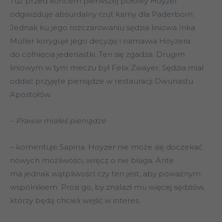
Tuż przed końcem pierwszej połowy Hoyzer
odgwizduje absurdalny rzut karny dla Paderborn.
Jednak ku jego rozczarowaniu sędzia liniowa Inka
Müller koryguje jego decyzję i namawia Hoyzera
do cofnięcia jedenastki. Ten się zgadza. Drugim
liniowym w tym meczu był Felix Zwayer. Sędzia miał
oddać przyjęte pieniądze w restauracji Dwunastu
Apostołów.
– Prawie miałeś pieniądze
– komentuje Sapina. Hoyzer nie może się doczekać
nowych możliwości, wręcz o nie błaga. Ante
ma jednak wątpliwości czy ten jest, aby poważnym
wspólnikiem. Prosi go, by znalazł mu więcej sędziów,
którzy będą chcieli wejść w interes.