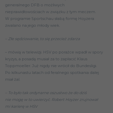
generalnego DFB o możliwych
nieprawidłowościach w związku z tym meczem.
W programie Sportschau słabą formę Hoyzera
zwalano na jego młody wiek.
– Złe sędziowanie, to się przecież zdarza
– mówią w telewizji. HSV po porażce wpadł w spory
kryzys, a posadą musiał za to zapłacić Klaus
Toppmoeller. Już nigdy nie wrócił do Bundesligi.
Po kilkunastu latach od feralnego spotkania dalej
miał żal.
– To było tak ordynarne oszustwo że do dziś
nie mogę w to uwierzyć. Robert Hoyzer zrujnował
mi karierę w HSV