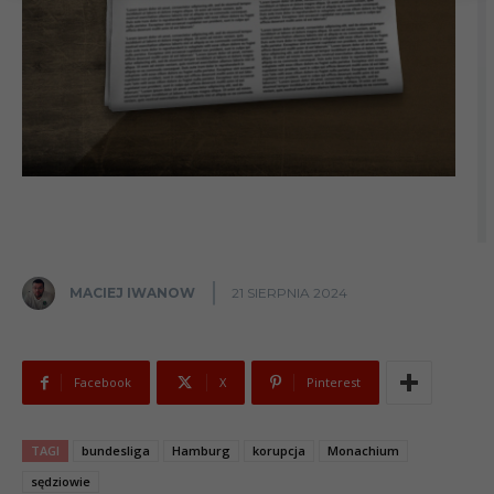
MACIEJ IWANOW
21 SIERPNIA 2024
Facebook
X
Pinterest
TAGI
bundesliga
Hamburg
korupcja
Monachium
sędziowie