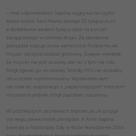
– miał odpowiedzieć. Sapina wygrywa na czysto
blisko milion. Sam Marks dostaje 23 tysiące euro
a dodatkowe siedem tysięcy idzie na poczet
zaciągniętego wczesniej długu. Za zarobione
pieniądze kupuje żonie samochód. Podobnie jak
Hoyzer zaczyna szastać gotówką. Zwayer wiedział,
że Hoyzer nie jest uczciwy, ale nic z tym nie robi.
Mógł zgłosić go wcześniej. Wtedy HSV nie zostałby
nieuczciwie wyeliminowany. Wprawdzie sam
nie miał nic wspólnego z „najsłynniejszym” meczem
Hoyzera to jednak mógł zapobiec oszustwu.
W późniejszych zeznaniach zaprzecza, że przyjął
od niego jakiekolwiek pieniądze. A Ante Sapina
bawi się w filantropię. Gdy w Boże Narodzenie 2004
roku dowiedział się o niszczycielskim tsunami