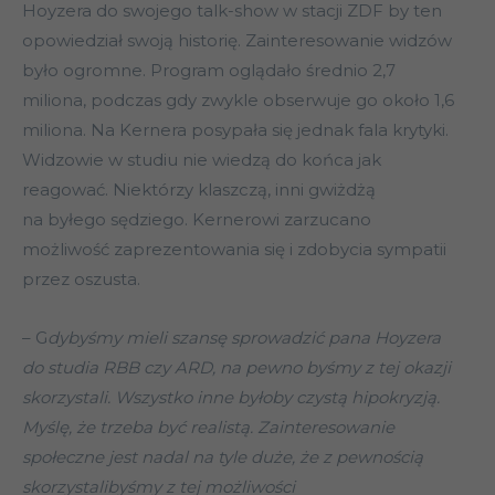
Hoyzera do swojego talk-show w stacji ZDF by ten
opowiedział swoją historię. Zainteresowanie widzów
było ogromne. Program oglądało średnio 2,7
miliona, podczas gdy zwykle obserwuje go około 1,6
miliona. Na Kernera posypała się jednak fala krytyki.
Widzowie w studiu nie wiedzą do końca jak
reagować. Niektórzy klaszczą, inni gwiżdżą
na byłego sędziego. Kernerowi zarzucano
możliwość zaprezentowania się i zdobycia sympatii
przez oszusta.
– G
dybyśmy mieli szansę sprowadzić pana Hoyzera
do studia RBB czy ARD, na pewno byśmy z tej okazji
skorzystali. Wszystko inne byłoby czystą hipokryzją.
Myślę, że trzeba być realistą. Zainteresowanie
społeczne jest nadal na tyle duże, że z pewnością
skorzystalibyśmy z tej możliwości