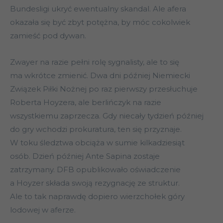
Bundesligi ukryć ewentualny skandal. Ale afera
okazała się być zbyt potężna, by móc cokolwiek
zamieść pod dywan.
Zwayer na razie pełni rolę sygnalisty, ale to się
ma wkrótce zmienić. Dwa dni później Niemiecki
Związek Piłki Nożnej po raz pierwszy przesłuchuje
Roberta Hoyzera, ale berlińczyk na razie
wszystkiemu zaprzecza. Gdy niecały tydzień później
do gry wchodzi prokuratura, ten się przyznaje.
W toku śledztwa obciąża w sumie kilkadziesiąt
osób. Dzień później Ante Sapina zostaje
zatrzymany. DFB opublikowało oświadczenie
a Hoyzer składa swoją rezygnację ze struktur.
Ale to tak naprawdę dopiero wierzchołek góry
lodowej w aferze.