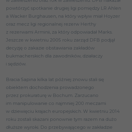
w zawieszeniu oraz rok w zawieszeniu. DFB nakazał
powtórzyć spotkanie drugiej ligi pomiędzy LR Ahlen
a Wacker Burghausen, na który wpływ miał Hoyzer
oraz mecz ligi regionalnej rezerw Herthy
z rezerwami Arminii, za który odpowiadał Marks.
Jeszcze w kwietniu 2005 roku zarząd DFB podjął
decyzję o zakazie obstawiania zakładów
bukmacherskich dla zawodników, działaczy
i sędziów.
Bracia Sapina kilka lat później znowu stali się
obiektem dochodzenia prowadzonego
przez prokuraturę w Bochum. Zarzucano
im manipulowanie co najmniej 200 meczami
w dziewięciu krajach europejskich. W kwietniu 2014
roku zostali skazani ponownie tym razem na dużo
dłuższe wyroki. Do przebywającego w zakładzie