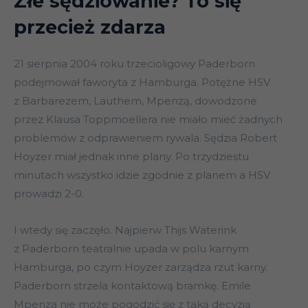
Złe sędziowanie? To się
przecież zdarza
21 sierpnia 2004 roku trzecioligowy Paderborn
podejmował faworyta z Hamburga. Potężne HSV
z Barbarezem, Lauthem, Mpenzą, dowodzone
przez Klausa Toppmoellera nie miało mieć żadnych
problemów z odprawieniem rywala. Sędzia Robert
Hoyzer miał jednak inne plany. Po trzydziestu
minutach wszystko idzie zgodnie z planem a HSV
prowadzi 2-0.
I wtedy się zaczęło. Najpierw Thijs Waterink
z Paderborn teatralnie upada w polu karnym
Hamburga, po czym Hoyzer zarządza rzut karny.
Paderborn strzela kontaktową bramkę. Emile
Mpenza nie może pogodzić się z taką decyzją