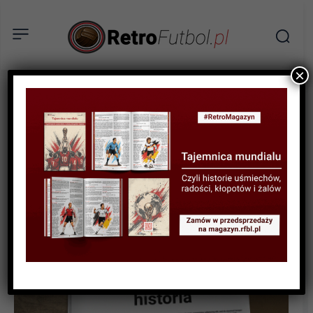
×
SPORTOWA HISTORIA
Robert Hoyzer – Houdini ze
Spandau