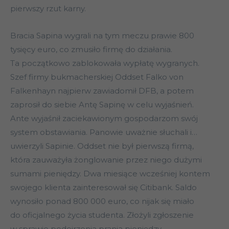
pierwszy rzut karny.
Bracia Sapina wygrali na tym meczu prawie 800
tysięcy euro, co zmusiło firmę do działania.
Ta początkowo zablokowała wypłatę wygranych.
Szef firmy bukmacherskiej Oddset Falko von
Falkenhayn najpierw zawiadomił DFB, a potem
zaprosił do siebie Antę Sapinę w celu wyjaśnień.
Ante wyjaśnił zaciekawionym gospodarzom swój
system obstawiania. Panowie uważnie słuchali i…
uwierzyli Sapinie. Oddset nie był pierwszą firmą,
która zauważyła żonglowanie przez niego dużymi
sumami pieniędzy. Dwa miesiące wcześniej kontem
swojego klienta zainteresował się Citibank. Saldo
wynosiło ponad 800 000 euro, co nijak się miało
do oficjalnego życia studenta. Złożyli zgłoszenie
w sprawie podejrzenia prania pieniędzy,