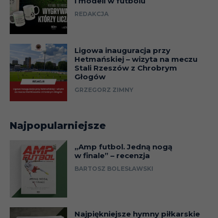
i modeli w futbolu
REDAKCJA
Ligowa inauguracja przy
Hetmańskiej – wizyta na meczu
Stali Rzeszów z Chrobrym
Głogów
GRZEGORZ ZIMNY
Najpopularniejsze
„Amp futbol. Jedną nogą
w finale” – recenzja
BARTOSZ BOLESŁAWSKI
Najpiękniejsze hymny piłkarskie