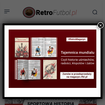
×
Arminia Bielefeld
Tag: