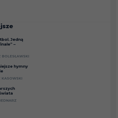
jsze
tbol. Jedną
inale” –
a
 BOLESŁAWSKI
niejsze hymny
ie
 KASOWSKI
arszych
świata
BEDNARZ