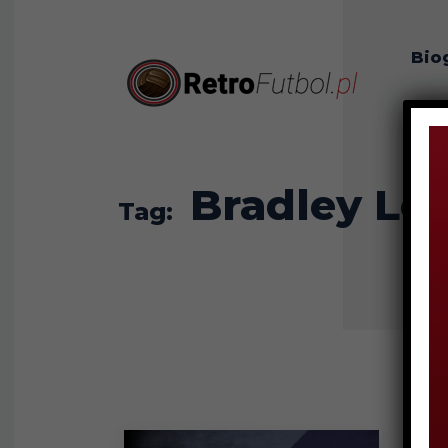
Bio
O n
Bradley Lo
Tag: