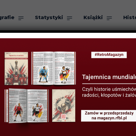
grafie
Statystyki
Książki
Hist
as
Szukaj
wery