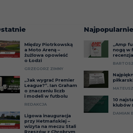
statnie
Najpopularnie
Między Piotrkowską
„Amp fu
a Moto Areną –
nogą w f
żużlowa opowieść
recenzj
o Łodzi
BARTOSZ
GRZEGORZ ZIMNY
Najpięk
„Jak wygrać Premier
piłkarsk
League?”. Ian Graham
MATEUSZ
o znaczeniu liczb
i modeli w futbolu
10 najst
REDAKCJA
klubów 
DAMIAN 
Ligowa inauguracja
przy Hetmańskiej –
wizyta na meczu Stali
Rzeszów z Chrobrym