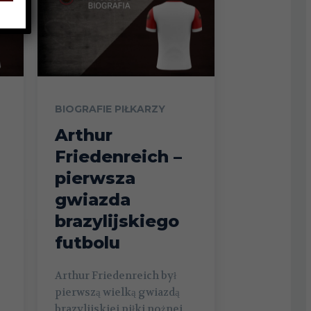
BIOGRAFIE PIŁKARZY
Arthur
Friedenreich –
pierwsza
gwiazda
brazylijskiego
futbolu
Arthur Friedenreich był
pierwszą wielką gwiazdą
brazylijskiej piłki nożnej.