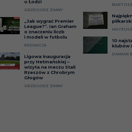
o Łodzi
BARTOSZ
GRZEGORZ ZIMNY
Najpięk
„Jak wygrać Premier
piłkarsk
League?”. Ian Graham
MATEUSZ
o znaczeniu liczb
i modeli w futbolu
10 najst
REDAKCJA
klubów 
DAMIAN 
Ligowa inauguracja
przy Hetmańskiej –
wizyta na meczu Stali
Rzeszów z Chrobrym
Głogów
GRZEGORZ ZIMNY