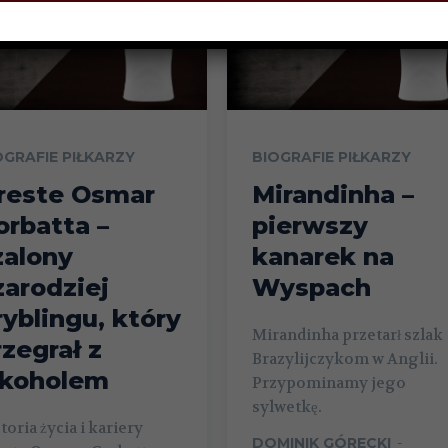
OGRAFIE PIŁKARZY
BIOGRAFIE PIŁKARZY
reste Osmar
Mirandinha –
orbatta –
pierwszy
zalony
kanarek na
zarodziej
Wyspach
ryblingu, który
Mirandinha przetarł szlak
rzegrał z
Brazylijczykom w Anglii.
lkoholem
Przypominamy jego
sylwetkę.
toria życia i kariery
DOMINIK GÓRECKI
-