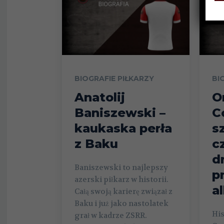
BIOGRAFIE PIŁKARZY
BI
Anatolij
O
Baniszewski –
C
kaukaska perła
s
z Baku
c
d
Baniszewski to najlepszy
p
azerski piłkarz w historii.
a
Całą swoją karierę związał z
Baku i już jako nastolatek
His
grał w kadrze ZSRR.