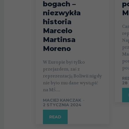
bogach –
p
niezwykła
M
historia
Car
Marcelo
rep
Martinsa
Nap
Moreno
pr
Mar
po
W Europie był tylko
po
przejazdem, zaś z
reprezentacją Boliwii nigdy
RE
nie było mu dane wystąpić
28
na MŚ....
MACIEJ KANCZAK
-
2 STYCZNIA 2024
READ