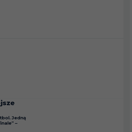
jsze
tbol. Jedną
inale” –
a