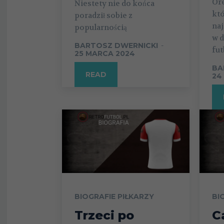
Or
Niestety nie do końca
któ
poradził sobie z
na
popularnością
w 
BARTOSZ DWERNICKI
-
fut
25 MARCA 2024
BA
READ
24
BIOGRAFIE PIŁKARZY
BI
Trzeci po
C