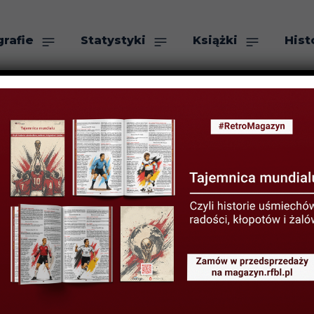
grafie
Statystyki
Książki
Hist
as
Szukaj