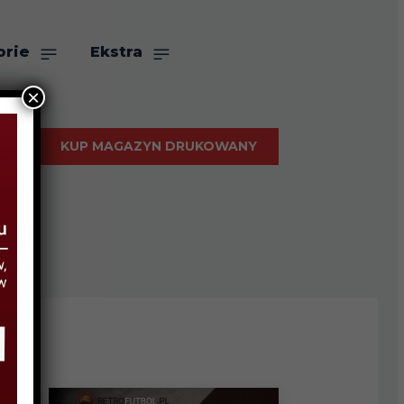
orie
Ekstra
×
KUP MAGAZYN DRUKOWANY