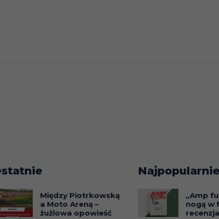
statnie
Najpopularnie
Między Piotrkowską
„Amp fu
a Moto Areną –
nogą w f
żużlowa opowieść
recenzj