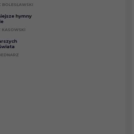
 BOLESŁAWSKI
niejsze hymny
ie
 KASOWSKI
arszych
świata
BEDNARZ