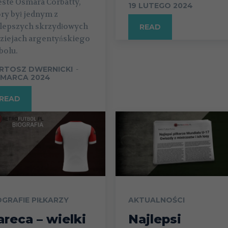
este Osmara Corbatty,
19 LUTEGO 2024
ry był jednym z
jlepszych skrzydłowych
READ
dziejach argentyńskiego
bolu.
RTOSZ DWERNICKI
-
 MARCA 2024
READ
OGRAFIE PIŁKARZY
AKTUALNOŚCI
areca – wielki
Najlepsi