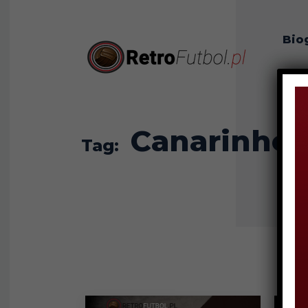
Bio
O n
Canarinhos
Tag: