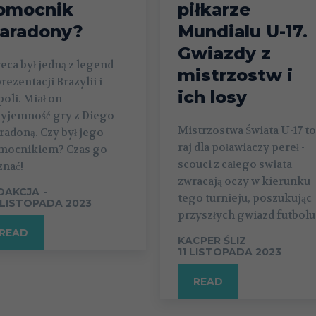
omocnik
piłkarze
aradony?
Mundialu U-17.
Gwiazdy z
eca był jedną z legend
mistrzostw i
rezentacji Brazylii i
ich losy
oli. Miał on
zyjemność gry z Diego
Mistrzostwa Świata U-17 to
adoną. Czy był jego
raj dla poławiaczy pereł -
mocnikiem? Czas go
scouci z całego swiata
znać!
zwracają oczy w kierunku
DAKCJA
-
tego turnieju, poszukując
 LISTOPADA 2023
przyszłych gwiazd futbolu
READ
KACPER ŚLIZ
-
11 LISTOPADA 2023
READ