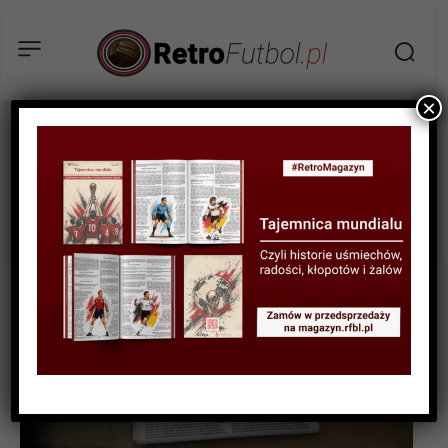
×
galatasary
Tag: