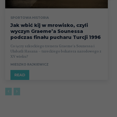
SPORTOWA HISTORIA
Jak wbić kij w mrowisko, czyli
wyczyn Graeme’a Sounessa
podczas finału pucharu Turcji 1996
Co łączy szkockiego trenera Graeme’a Sounessa i
Ulubatli Hasana – tureckiego bohatera narodowego z
XV wieku?
MIESZKO RAJKIEWICZ
READ