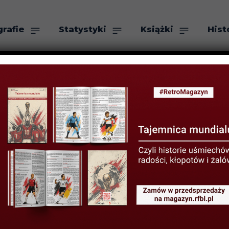
grafie
Statystyki
Książki
Hist
as
Szukaj
ock