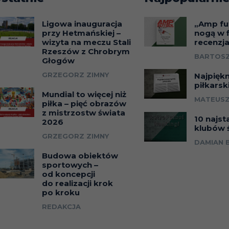
Ligowa inauguracja
„Amp fu
przy Hetmańskiej –
nogą w f
wizyta na meczu Stali
recenzj
Rzeszów z Chrobrym
BARTOSZ
Głogów
GRZEGORZ ZIMNY
Najpięk
piłkarsk
Mundial to więcej niż
MATEUSZ
piłka – pięć obrazów
z mistrzostw świata
10 najst
2026
klubów 
GRZEGORZ ZIMNY
DAMIAN 
Budowa obiektów
sportowych –
od koncepcji
do realizacji krok
po kroku
REDAKCJA