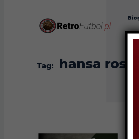
Bio
O n
hansa rost
Tag: