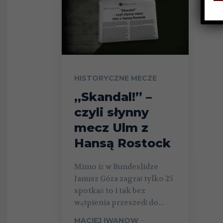
HISTORYCZNE MECZE
„Skandal!” –
czyli słynny
mecz Ulm z
Hansą Rostock
Mimo iż w Bundeslidze
Janusz Góra zagrał tylko 25
spotkań to i tak bez
wątpienia przeszedł do...
MACIEJ IWANOW
-