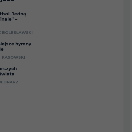
tbol. Jedną
inale” –
a
 BOLESŁAWSKI
niejsze hymny
ie
 KASOWSKI
arszych
świata
BEDNARZ