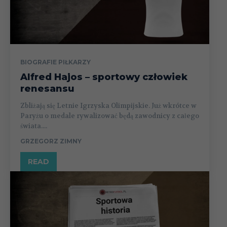
BIOGRAFIE PIŁKARZY
Alfred Hajos – sportowy człowiek
renesansu
Zbliżają się Letnie Igrzyska Olimpijskie. Już wkrótce w
Paryżu o medale rywalizować będą zawodnicy z całego
świata....
GRZEGORZ ZIMNY
READ