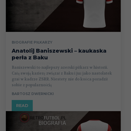
BIOGRAFIE PIŁKARZY
Anatolij Baniszewski – kaukaska
perła z Baku
Baniszewski to najlepszy azerski piłkarz w historii.
Całą swoją karierę związał z Baku i już jako nastolatek
grał w kadrze ZSRR. Niestety nie do końca poradził
sobie z popularnością
BARTOSZ DWERNICKI
READ