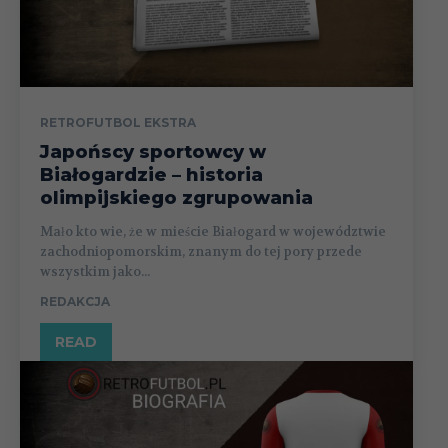
RETROFUTBOL EKSTRA
Japońscy sportowcy w
Białogardzie – historia
olimpijskiego zgrupowania
Mało kto wie, że w mieście Białogard w województwie
zachodniopomorskim, znanym do tej pory przede
wszystkim jako...
REDAKCJA
READ