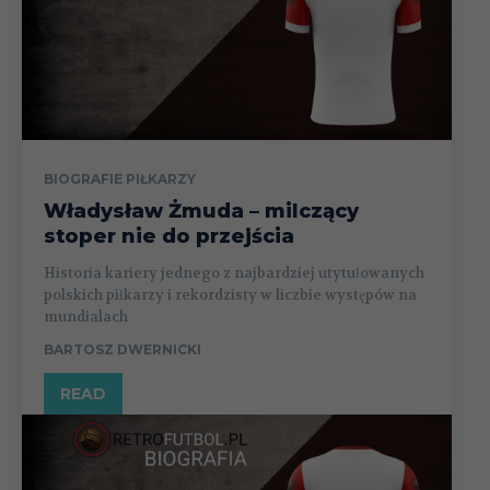
BIOGRAFIE PIŁKARZY
Władysław Żmuda – milczący
stoper nie do przejścia
Historia kariery jednego z najbardziej utytułowanych
polskich piłkarzy i rekordzisty w liczbie występów na
mundialach
BARTOSZ DWERNICKI
READ