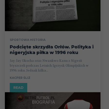
SPORTOWA HISTORIA
Podcięte skrzydła Orłów. Polityka i
nigeryjska piłka w 1996 roku
Jay-Jay Okocha oraz Nwankwo Kanu z Nigerii
błyszczeli podczas Letnich Igrzysk Olimpijskich w
1996 roku. Jednak kilka...
KACPER ŚLIZ
READ