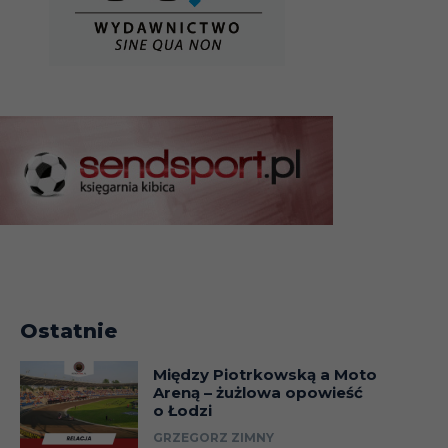
Ostatnie
Między Piotrkowską a Moto
Areną – żużlowa opowieść
o Łodzi
GRZEGORZ ZIMNY