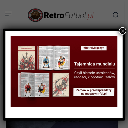
×
igrzyska
Tag:
olimpijskie