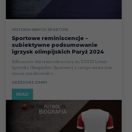
HISTORIA INNYCH SPORTÓW
Sportowe reminiscencje –
subiektywne podsumowanie
igrzysk olimpijskich Paryż 2024
Kilkanaście dni temu zakończyły się XXXIII Letnie
Igrzyska Olimpijskie. Sportowcy z całego świata tym
razem rywalizowali o...
GRZEGORZ ZIMNY
READ