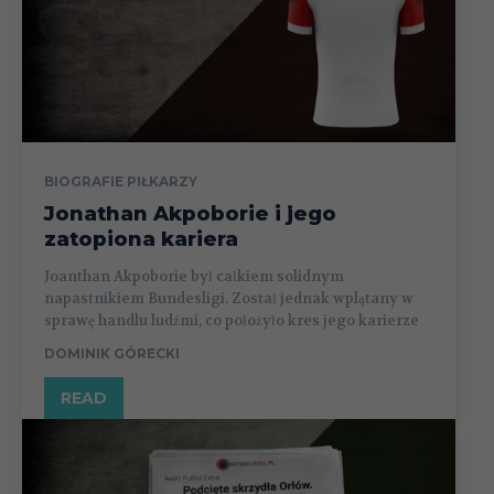
BIOGRAFIE PIŁKARZY
Jonathan Akpoborie i jego
zatopiona kariera
Joanthan Akpoborie był całkiem solidnym
napastnikiem Bundesligi. Został jednak wplątany w
sprawę handlu ludźmi, co położyło kres jego karierze
DOMINIK GÓRECKI
READ