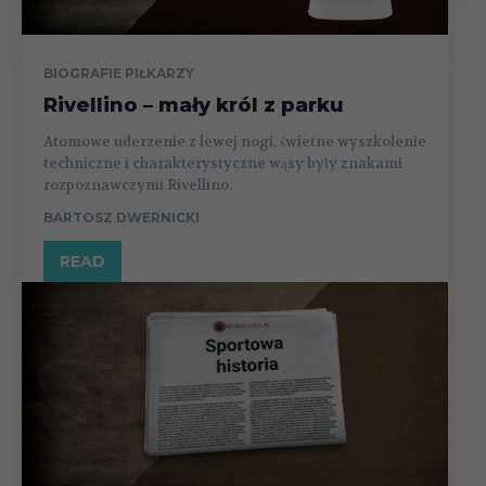
BIOGRAFIE PIŁKARZY
Rivellino – mały król z parku
Atomowe uderzenie z lewej nogi, świetne wyszkolenie
techniczne i charakterystyczne wąsy były znakami
rozpoznawczymi Rivellino.
BARTOSZ DWERNICKI
READ