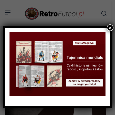
×
Jairzinho
Tag: