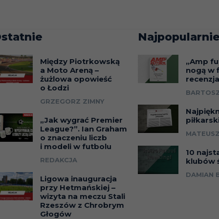
statnie
Najpopularnie
Między Piotrkowską
„Amp fu
a Moto Areną –
nogą w f
żużlowa opowieść
recenzj
o Łodzi
BARTOSZ
GRZEGORZ ZIMNY
Najpięk
„Jak wygrać Premier
piłkarsk
League?”. Ian Graham
MATEUSZ
o znaczeniu liczb
i modeli w futbolu
10 najst
REDAKCJA
klubów 
DAMIAN 
Ligowa inauguracja
przy Hetmańskiej –
wizyta na meczu Stali
Rzeszów z Chrobrym
Głogów