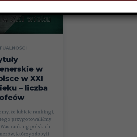
TUALNOŚCI
ytuły
renerskie w
olsce w XXI
ieku – liczba
rofeów
my, że lubicie rankingi,
atego przygotowaliśmy
 Was ranking polskich
nerów, którzy zdobyli