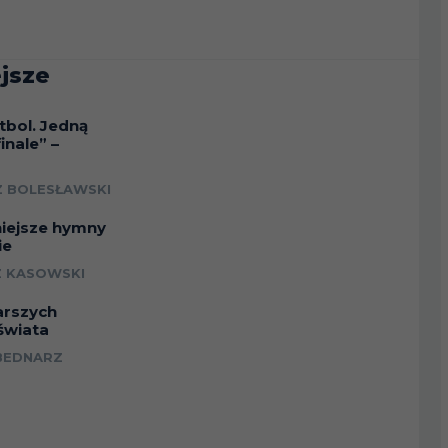
jsze
tbol. Jedną
inale” –
a
 BOLESŁAWSKI
niejsze hymny
ie
 KASOWSKI
arszych
świata
BEDNARZ