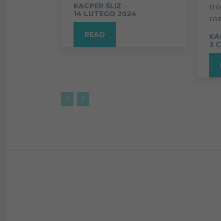
KACPER ŚLIZ
-
tro
14 LUTEGO 2024
ro
READ
KA
3 