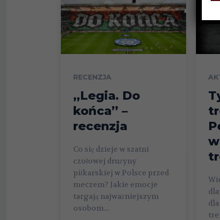
RECENZJA
AK
„Legia. Do
T
końca” –
t
recenzja
P
w
Co się dzieje w szatni
t
czołowej drużyny
piłkarskiej w Polsce przed
Wie
meczem? Jakie emocje
dl
targają najważniejszym
dla
osobom...
tre