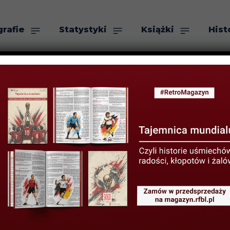
grafie
Statystyki
Książki
Hist
as
Szukaj
aić