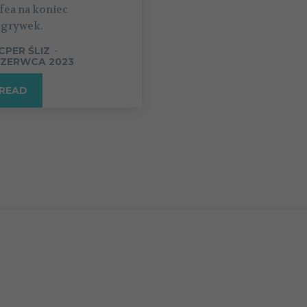
fea na koniec
zgrywek.
CPER ŚLIZ
-
CZERWCA 2023
READ