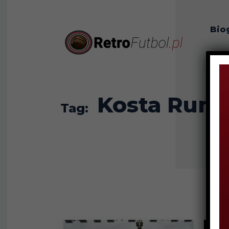
Bio
O n
Kosta Runj
Tag: