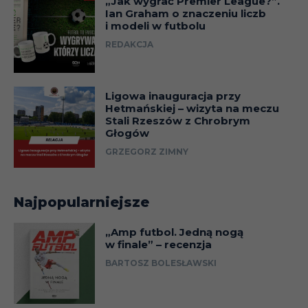
„Jak wygrać Premier League?”.
Ian Graham o znaczeniu liczb
i modeli w futbolu
REDAKCJA
Ligowa inauguracja przy
Hetmańskiej – wizyta na meczu
Stali Rzeszów z Chrobrym
Głogów
GRZEGORZ ZIMNY
Najpopularniejsze
„Amp futbol. Jedną nogą
w finale” – recenzja
BARTOSZ BOLESŁAWSKI