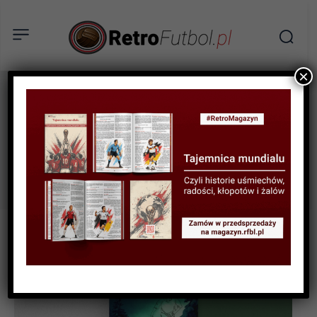
×
Mateusz
Tag:
Dubiczeńko