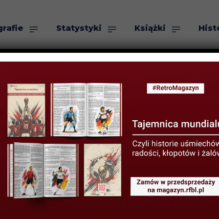
grafie
Statystyki
Książki
Hist
as
Szukaj
ce