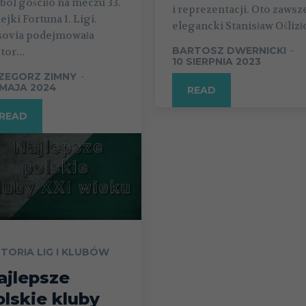
bol gościło na meczu 33.
i reprezentacji. Oto zawsz
ejki Fortuna 1. Ligi.
elegancki Stanisław Oślizł
sovia podejmowała
BARTOSZ DWERNICKI
-
or...
10 SIERPNIA 2023
ZEGORZ ZIMNY
-
 MAJA 2024
READ
READ
STORIA LIG I KLUBÓW
ajlepsze
olskie kluby