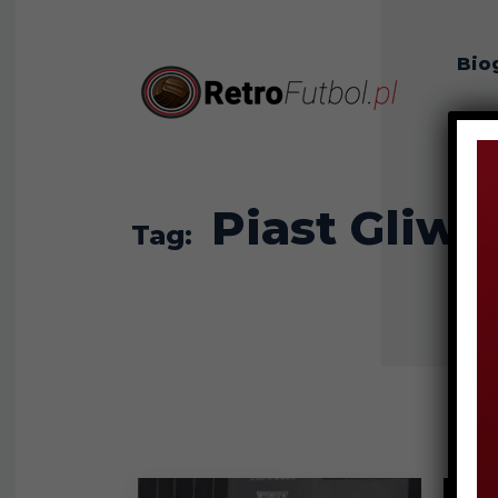
Bio
O n
Piast Gliwi
Tag: