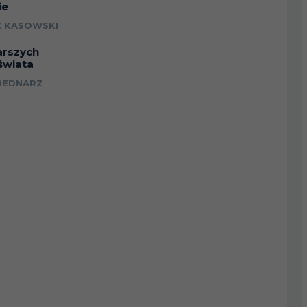
ie
 KASOWSKI
arszych
świata
BEDNARZ