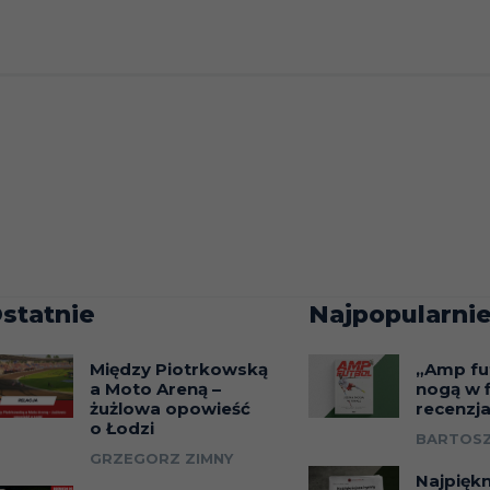
statnie
Najpopularnie
Między Piotrkowską
„Amp fu
a Moto Areną –
nogą w f
żużlowa opowieść
recenzj
o Łodzi
BARTOSZ
GRZEGORZ ZIMNY
Najpięk