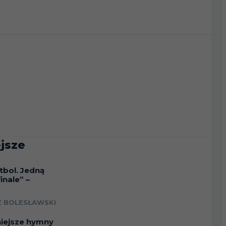
jsze
tbol. Jedną
inale” –
a
 BOLESŁAWSKI
niejsze hymny