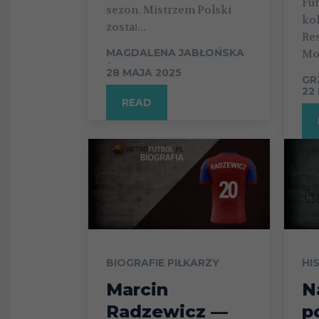
Fut
sezon. Mistrzem Polski
kol
został...
Re
MAGDALENA JABŁOŃSKA
Mot
-
28 MAJA 2025
GR
22
READ
BIOGRAFIE PIŁKARZY
HI
Marcin
N
Radzewicz —
p