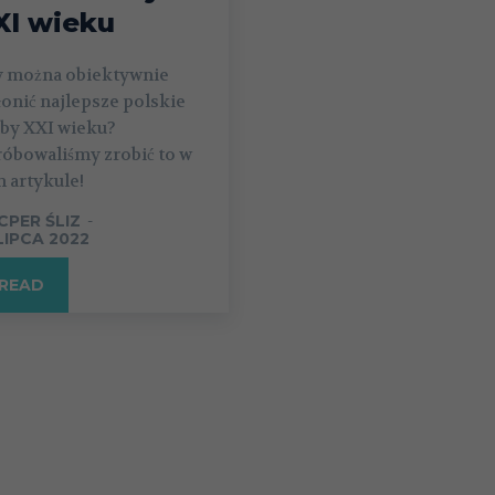
XI wieku
y można obiektywnie
onić najlepsze polskie
uby XXI wieku?
róbowaliśmy zrobić to w
 artykule!
CPER ŚLIZ
-
 LIPCA 2022
READ