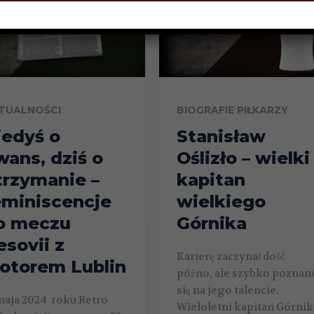
TUALNOŚCI
BIOGRAFIE PIŁKARZY
iedyś o
Stanisław
wans, dziś o
Oślizło – wielki
trzymanie –
kapitan
eminiscencje
wielkiego
o meczu
Górnika
esovii z
Karierę zaczynał dość
otorem Lublin
późno, ale szybko poznan
się na jego talencie.
maja 2024 roku Retro
Wieloletni kapitan Górnik