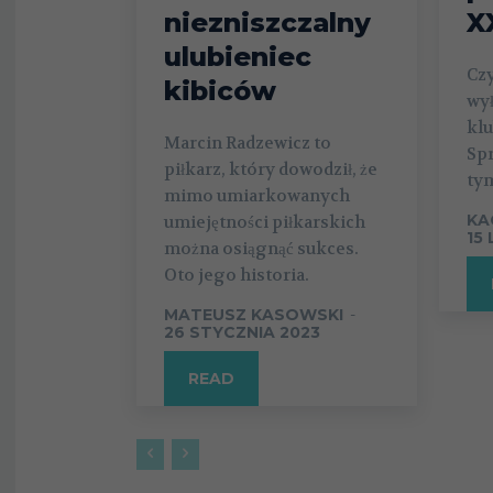
niezniszczalny
X
ulubieniec
Cz
kibiców
wył
kl
Marcin Radzewicz to
Sp
piłkarz, który dowodził, że
tym
mimo umiarkowanych
KA
umiejętności piłkarskich
15
można osiągnąć sukces.
Oto jego historia.
MATEUSZ KASOWSKI
-
26 STYCZNIA 2023
READ