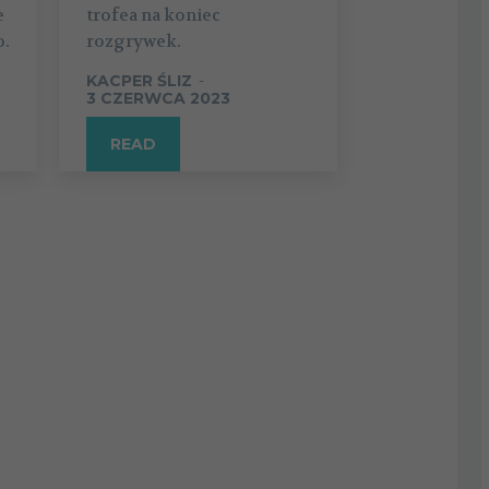
e
trofea na koniec
o.
rozgrywek.
KACPER ŚLIZ
-
3 CZERWCA 2023
READ