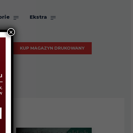
orie
Ekstra
×
KUP MAGAZYN DRUKOWANY