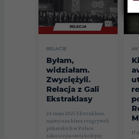
RELACJE
AK
Byłam,
K
widziałam.
a
Zwyciężyli.
u
Relacja z Gali
r
Ekstraklasy
p
R
24 maja 2025 Ekstraklasa,
M
najwyższa klasa rozgrywek
piłkarskich w Polsce
17 
zakończyła swój kolejny