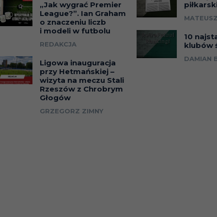
„Jak wygrać Premier
piłkarsk
League?”. Ian Graham
MATEUSZ
o znaczeniu liczb
i modeli w futbolu
10 najst
REDAKCJA
klubów 
DAMIAN 
Ligowa inauguracja
przy Hetmańskiej –
wizyta na meczu Stali
Rzeszów z Chrobrym
Głogów
GRZEGORZ ZIMNY