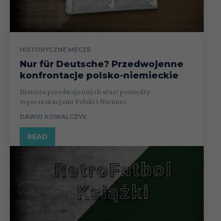
HISTORYCZNE MECZE
Nur für Deutsche? Przedwojenne
konfrontacje polsko-niemieckie
Historia przedwojennych starć pomiędzy
reprezentacjami Polski i Niemiec
DAWID KOWALCZYK
READ