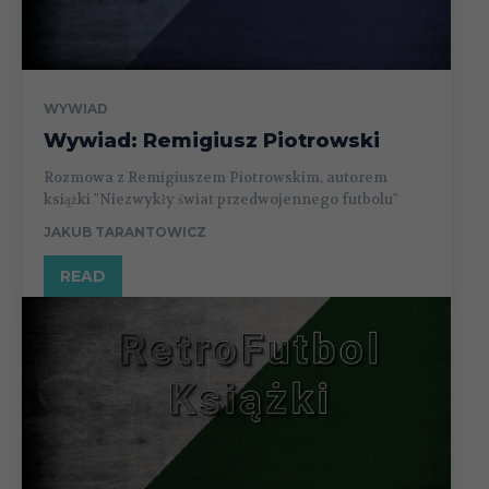
WYWIAD
Wywiad: Remigiusz Piotrowski
Rozmowa z Remigiuszem Piotrowskim, autorem
książki "Niezwykły świat przedwojennego futbolu"
JAKUB TARANTOWICZ
READ