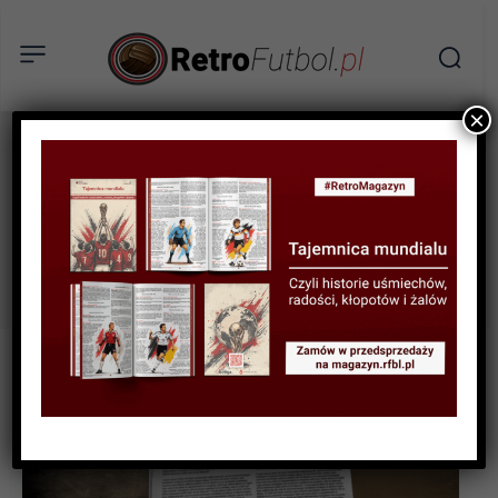
×
przedwojenny
Tag:
futbol