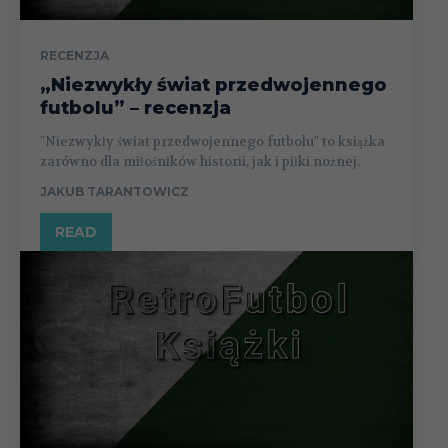
RECENZJA
„Niezwykły świat przedwojennego
futbolu” – recenzja
"Niezwykły świat przedwojennego futbolu" to książka
zarówno dla miłośników historii, jak i piłki nożnej.
JAKUB TARANTOWICZ
READ