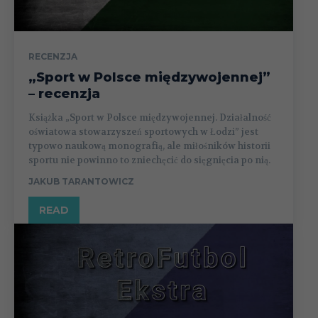
RECENZJA
„Sport w Polsce międzywojennej”
– recenzja
Książka „Sport w Polsce międzywojennej. Działalność
oświatowa stowarzyszeń sportowych w Łodzi” jest
typowo naukową monografią, ale miłośników historii
sportu nie powinno to zniechęcić do sięgnięcia po nią.
JAKUB TARANTOWICZ
READ