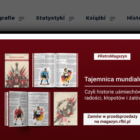
grafie
Statystyki
Książki
Hist
as
Szukaj
w