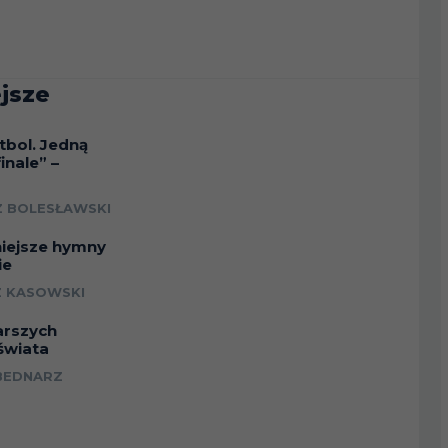
jsze
tbol. Jedną
inale” –
a
 BOLESŁAWSKI
niejsze hymny
ie
 KASOWSKI
arszych
świata
BEDNARZ