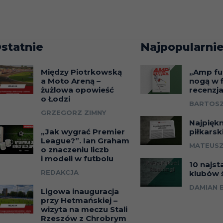
statnie
Najpopularnie
Między Piotrkowską
„Amp fu
a Moto Areną –
nogą w f
żużlowa opowieść
recenzj
o Łodzi
BARTOSZ
GRZEGORZ ZIMNY
Najpięk
„Jak wygrać Premier
piłkarsk
League?”. Ian Graham
MATEUSZ
o znaczeniu liczb
i modeli w futbolu
10 najst
REDAKCJA
klubów 
DAMIAN 
Ligowa inauguracja
przy Hetmańskiej –
wizyta na meczu Stali
Rzeszów z Chrobrym