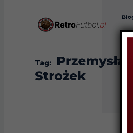
Bio
O n
Przemysła
Tag:
Strożek