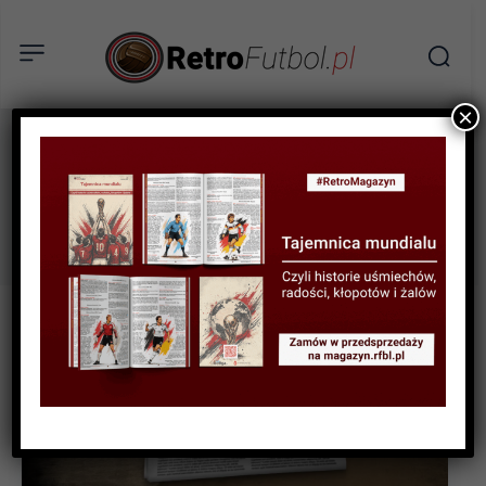
×
puchar liptona
Tag: