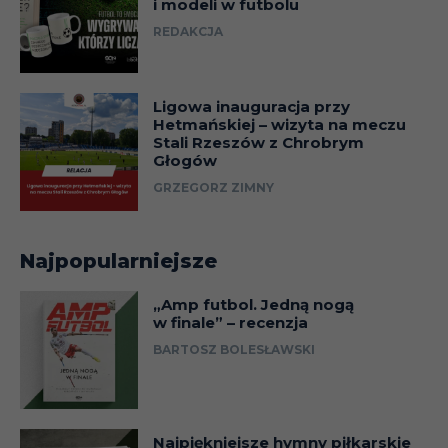
i modeli w futbolu
REDAKCJA
Ligowa inauguracja przy
Hetmańskiej – wizyta na meczu
Stali Rzeszów z Chrobrym
Głogów
GRZEGORZ ZIMNY
Najpopularniejsze
„Amp futbol. Jedną nogą
w finale” – recenzja
BARTOSZ BOLESŁAWSKI
Najpiękniejsze hymny piłkarskie